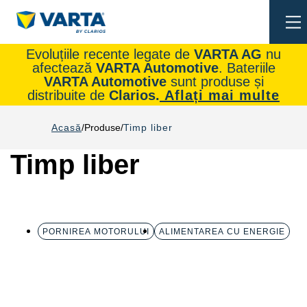
To
na
Evoluțiile recente legate de
VARTA AG
nu
afectează
VARTA Automotive
. Bateriile
VARTA Automotive
sunt produse și
distribuite de
Clarios.
Aflați mai multe
Acasă
Produse
Timp liber
Timp liber
PORNIREA MOTORULUI
ALIMENTAREA CU ENERGIE