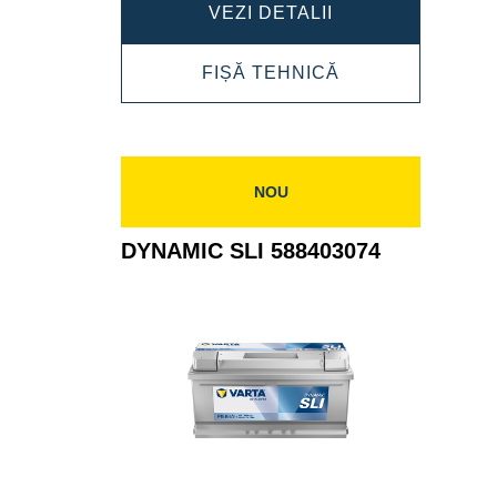
DYNAMIC
VEZI DETALII
SLI
DYNAMIC
FIȘĂ TEHNICĂ
600402083
SLI
600402083
NOU
DYNAMIC SLI 588403074