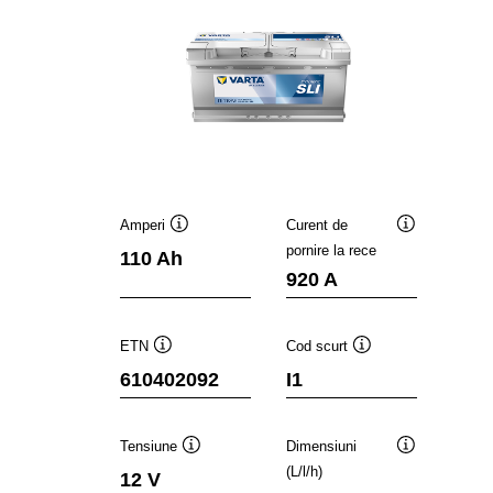
Amperi
Curent de
Tooltip
Tooltip
pornire la rece
110 Ah
920 A
ETN
Cod scurt
Tooltip
Tooltip
610402092
I1
Tensiune
Dimensiuni
Tooltip
Tooltip
(L/l/h)
12 V