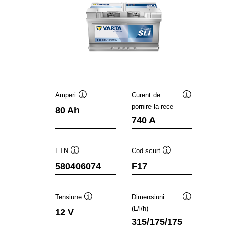
Amperi
Curent de
Tooltip
Tooltip
pornire la rece
80 Ah
740 A
ETN
Cod scurt
Tooltip
Tooltip
580406074
F17
Tensiune
Dimensiuni
Tooltip
Tooltip
(L/l/h)
12 V
315/175/175