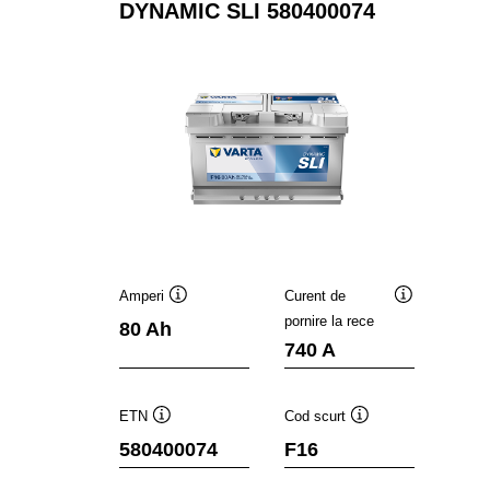
DYNAMIC SLI 580400074
Amperi
Curent de
Tooltip
Tooltip
pornire la rece
80 Ah
740 A
ETN
Cod scurt
Tooltip
Tooltip
580400074
F16