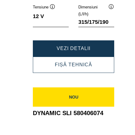
Tensiune
Dimensiuni
Tooltip
Tooltip
(L/l/h)
12 V
315/175/190
DYNAMIC
VEZI DETALII
SLI
DYNAMIC
FIȘĂ TEHNICĂ
580400074
SLI
580400074
NOU
DYNAMIC SLI 580406074