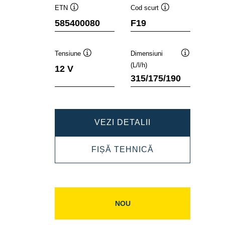
ETN
Cod scurt
Tooltip
Tooltip
585400080
F19
Tensiune
Dimensiuni
Tooltip
Tooltip
(L/l/h)
12 V
315/175/190
DYNAMIC
VEZI DETALII
SLI
DYNAMIC
FIȘĂ TEHNICĂ
585400080
SLI
585400080
NOU