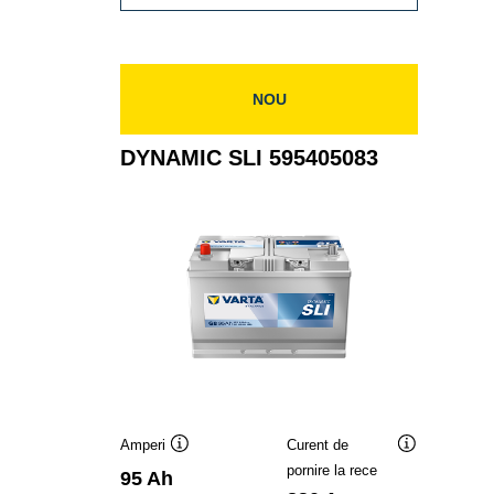
SLI
588403074
NOU
DYNAMIC SLI 595405083
Amperi
Curent de
Tooltip
Tooltip
pornire la rece
95 Ah