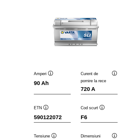
Amperi
Curent de
Tooltip
Tooltip
pornire la rece
90 Ah
720 A
ETN
Cod scurt
Tooltip
Tooltip
590122072
F6
Tensiune
Dimensiuni