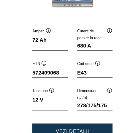
Amperi
Curent de
Tooltip
Tooltip
pornire la rece
72 Ah
680 A
ETN
Cod scurt
Tooltip
Tooltip
572409068
E43
Tensiune
Dimensiuni
Tooltip
Tooltip
(L/l/h)
12 V
278/175/175
DYNAMIC
VEZI DETALII