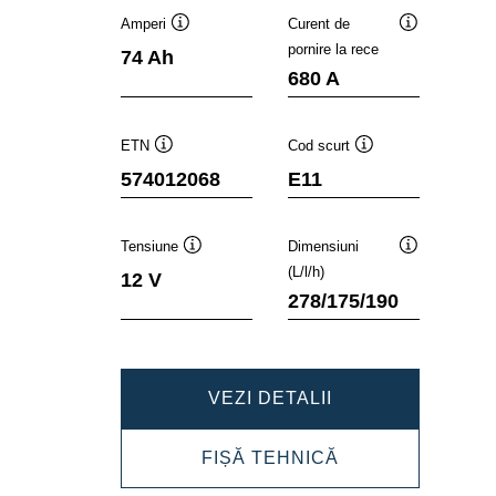
Amperi
Curent de
Tooltip
Tooltip
pornire la rece
74 Ah
680 A
ETN
Cod scurt
Tooltip
Tooltip
574012068
E11
Tensiune
Dimensiuni
Tooltip
Tooltip
(L/l/h)
12 V
278/175/190
DYNAMIC
VEZI DETALII
SLI
DYNAMIC
FIȘĂ TEHNICĂ
574012068
SLI