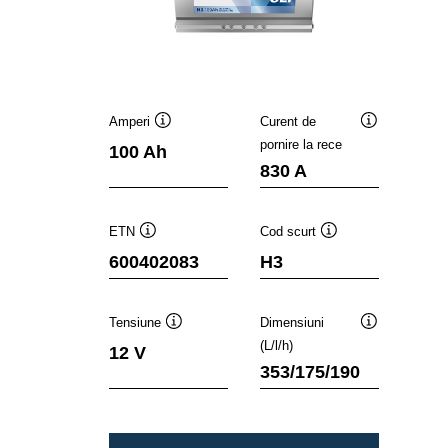
Amperi
Curent de
Tooltip
Tooltip
pornire la rece
100 Ah
830 A
ETN
Cod scurt
Tooltip
Tooltip
600402083
H3
Tensiune
Dimensiuni
Tooltip
Tooltip
(L/l/h)
12 V
353/175/190