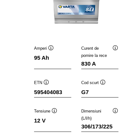
Amperi
Curent de
Tooltip
Tooltip
pornire la rece
95 Ah
830 A
ETN
Cod scurt
Tooltip
Tooltip
595404083
G7
Tensiune
Dimensiuni
Tooltip
Tooltip
(L/l/h)
12 V
306/173/225