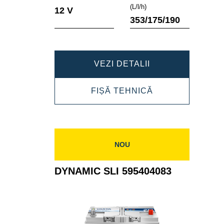
Tooltip
Tooltip
(L/l/h)
12 V
353/175/190
DYNAMIC
VEZI DETALII
SLI
DYNAMIC
FIȘĂ TEHNICĂ
590122072
SLI
590122072
NOU
DYNAMIC SLI 595404083