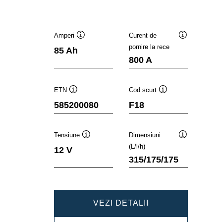
Amperi
Curent de
Tooltip
Tooltip
pornire la rece
85 Ah
800 A
ETN
Cod scurt
Tooltip
Tooltip
585200080
F18
Tensiune
Dimensiuni
Tooltip
Tooltip
(L/l/h)
12 V
315/175/175
DYNAMIC
VEZI DETALII
SLI