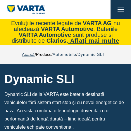
Togg
navi
Evoluțiile recente legate de
VARTA AG
nu
afectează
VARTA Automotive
. Bateriile
VARTA Automotive
sunt produse și
distribuite de
Clarios.
Aflați mai multe
Acasă
Produse
Automobile
Dynamic SLI
Dynamic SLI
Dynamic SLI de la VARTA este bateria destinată
vehiculelor fără sistem start-stop și cu nevoi energetice de
bază. Aceasta combină o tehnologie dovedită cu o
performanță de lungă durată – fiind ideală pentru
vehiculele echipate convențional.