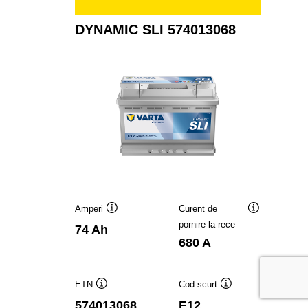
DYNAMIC SLI 574013068
Amperi
Curent de
Tooltip
Tooltip
pornire la rece
74 Ah
680 A
ETN
Cod scurt
Tooltip
Tooltip
574013068
E12