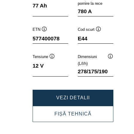
Tooltip
Tooltip
pornire la rece
77 Ah
780 A
ETN
Cod scurt
Tooltip
Tooltip
577400078
E44
Tensiune
Dimensiuni
Tooltip
Tooltip
(L/l/h)
12 V
278/175/190
DYNAMIC
VEZI DETALII
SLI
DYNAMIC
FIȘĂ TEHNICĂ
577400078
SLI
577400078