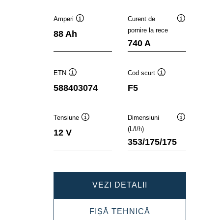
Amperi
Curent de
Tooltip
Tooltip
pornire la rece
88 Ah
740 A
ETN
Cod scurt
Tooltip
Tooltip
588403074
F5
Tensiune
Dimensiuni
Tooltip
Tooltip
(L/l/h)
12 V
353/175/175
DYNAMIC
VEZI DETALII
SLI
DYNAMIC
FIȘĂ TEHNICĂ
588403074