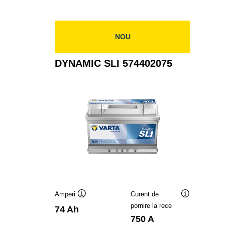
574012068
NOU
DYNAMIC SLI 574402075
Amperi
Curent de
Tooltip
Tooltip
pornire la rece
74 Ah
750 A