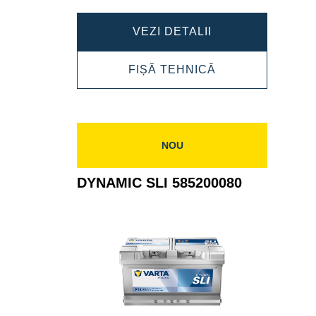
DYNAMIC
VEZI DETALII
SLI
DYNAMIC
FIȘĂ TEHNICĂ
595404083
SLI
595404083
NOU
DYNAMIC SLI 585200080