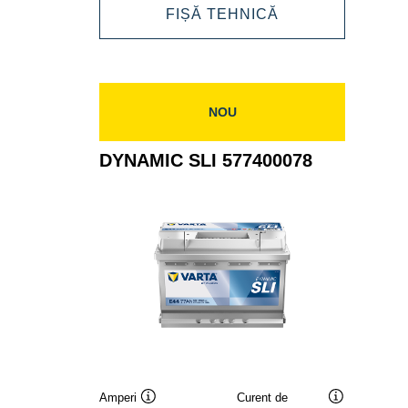
DYNAMIC
FIȘĂ TEHNICĂ
585200080
SLI
585200080
NOU
DYNAMIC SLI 577400078
Amperi
Curent de