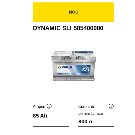
NOU
DYNAMIC SLI 585400080
Amperi
Curent de
Tooltip
Tooltip
pornire la rece
85 Ah
800 A