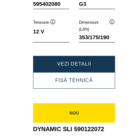
Tooltip
Tooltip
595402080
G3
Tensiune
Dimensiuni
Tooltip
Tooltip
(L/l/h)
12 V
353/175/190
DYNAMIC
VEZI DETALII
SLI
DYNAMIC
FIȘĂ TEHNICĂ
595402080
SLI
595402080
NOU
DYNAMIC SLI 590122072