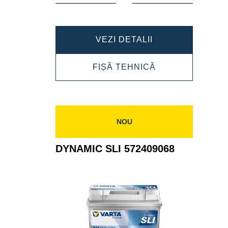
DYNAMIC
VEZI DETALII
SLI
DYNAMIC
FIȘĂ TEHNICĂ
580406074
SLI
580406074
NOU
DYNAMIC SLI 572409068