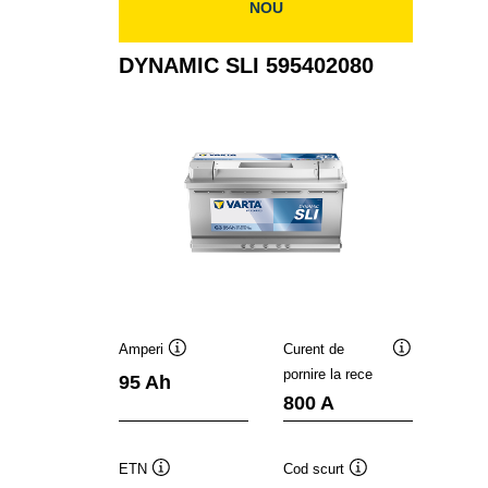
NOU
DYNAMIC SLI 595402080
Amperi
Curent de
Tooltip
Tooltip
pornire la rece
95 Ah
800 A
ETN
Cod scurt