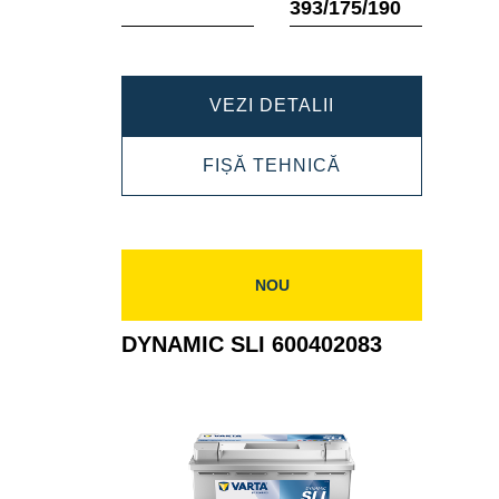
393/175/190
DYNAMIC
VEZI DETALII
SLI
DYNAMIC
FIȘĂ TEHNICĂ
610402092
SLI
610402092
NOU
DYNAMIC SLI 600402083