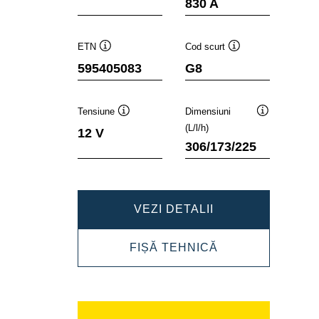
830 A
ETN
Cod scurt
Tooltip
Tooltip
595405083
G8
Tensiune
Dimensiuni
Tooltip
Tooltip
(L/l/h)
12 V
306/173/225
DYNAMIC
VEZI DETALII
SLI
DYNAMIC
FIȘĂ TEHNICĂ
595405083
SLI
595405083