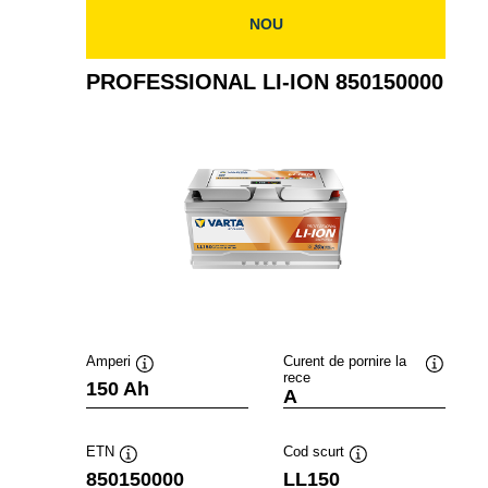
NOU
PROFESSIONAL LI-ION 850150000
Amperi
Curent de pornire la
rece
Tooltip
Tooltip
150 Ah
A
ETN
Cod scurt
Tooltip
Tooltip
850150000
LL150