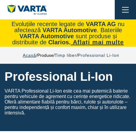
Togg
navi
Evoluțiile recente legate de
VARTA AG
nu
afectează
VARTA Automotive
. Bateriile
VARTA Automotive
sunt produse și
distribuite de
Clarios.
Aflați mai multe
Acasă
Produse
Timp liber
Professional Li-Ion
Professional Li-Ion
VARTA Professional Li-Ion este cea mai puternică baterie
pentru vehicule de agrement cu cerințe energetice ridicate.
Oferă alimentare fiabilă pentru bărci, rulote și autorulote –
pentru independență și confort maxim, chiar și în utilizare
intensivă.