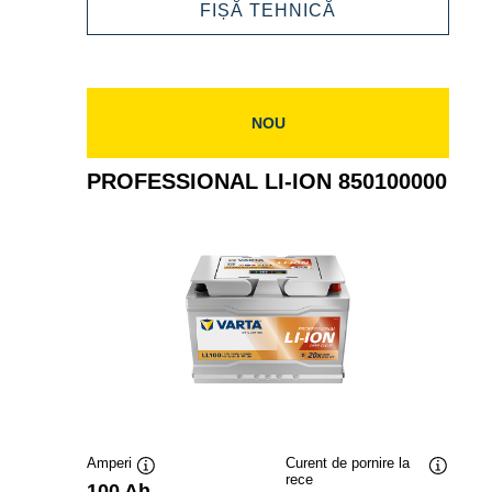
ION
PROFESSIONAL
FIȘĂ TEHNICĂ
850100001
LI-
ION
850100001
NOU
PROFESSIONAL LI-ION 850100000
Amperi
Curent de pornire la
rece
Tooltip
Tooltip
100 Ah