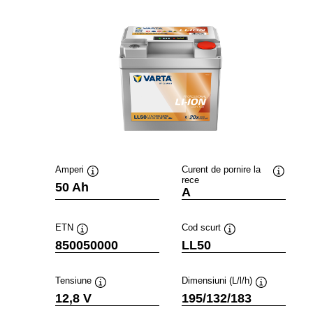
Amperi
Curent de pornire la
rece
Tooltip
Tooltip
50 Ah
A
ETN
Cod scurt
Tooltip
Tooltip
850050000
LL50
Tensiune
Dimensiuni (L/l/h)
Tooltip
Tooltip
12,8 V
195/132/183