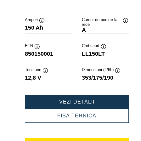
Amperi
Curent de pornire la
rece
Tooltip
Tooltip
150 Ah
A
ETN
Cod scurt
Tooltip
Tooltip
850150001
LL150LT
Tensiune
Dimensiuni (L/l/h)
Tooltip
Tooltip
12,8 V
353/175/190
PROFESSIONAL
VEZI DETALII
LI-
ION
PROFESSIONAL
FIȘĂ TEHNICĂ
850150001
LI-
ION
850150001