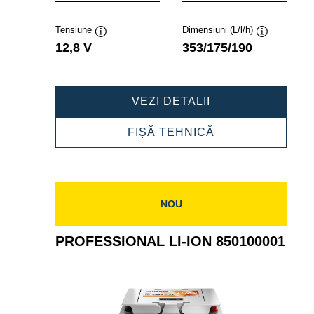
Tensiune
Dimensiuni (L/l/h)
Tooltip
Tooltip
12,8 V
353/175/190
PROFESSIONAL
VEZI DETALII
LI-
ION
PROFESSIONAL
FIȘĂ TEHNICĂ
850150000
LI-
ION
850150000
NOU
PROFESSIONAL LI-ION 850100001