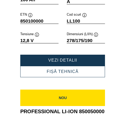
A
ETN
Cod scurt
Tooltip
Tooltip
850100000
LL100
Tensiune
Dimensiuni (L/l/h)
Tooltip
Tooltip
12,8 V
278/175/190
PROFESSIONAL
VEZI DETALII
LI-
ION
PROFESSIONAL
FIȘĂ TEHNICĂ
850100000
LI-
ION
850100000
NOU
PROFESSIONAL LI-ION 850050000