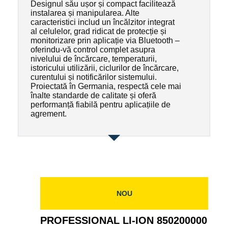
Designul său ușor și compact facilitează
instalarea și manipularea. Alte
caracteristici includ un încălzitor integrat
al celulelor, grad ridicat de protecție și
monitorizare prin aplicație via Bluetooth –
oferindu-vă control complet asupra
nivelului de încărcare, temperaturii,
istoricului utilizării, ciclurilor de încărcare,
curentului și notificărilor sistemului.
Proiectată în Germania, respectă cele mai
înalte standarde de calitate și oferă
performanță fiabilă pentru aplicațiile de
agrement.
NOU
PROFESSIONAL LI-ION 850200000