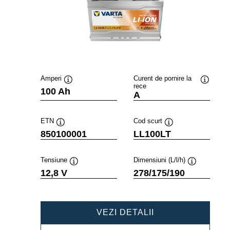
Amperi
Curent de pornire la
rece
Tooltip
Tooltip
100 Ah
A
ETN
Cod scurt
Tooltip
Tooltip
850100001
LL100LT
Tensiune
Dimensiuni (L/l/h)
Tooltip
Tooltip
12,8 V
278/175/190
PROFESSIONAL
VEZI DETALII
LI-