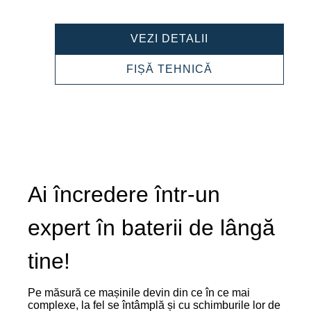
PROFESSIONAL
VEZI DETALII
LI-
ION
PROFESSIONAL
FIȘĂ TEHNICĂ
850050000
LI-
ION
850050000
Ai încredere într-un
expert în baterii de lângă
tine!
Pe măsură ce mașinile devin din ce în ce mai
complexe, la fel se întâmplă și cu schimburile lor de