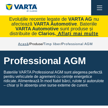
Togg
navi
Evoluțiile recente legate de
VARTA AG
nu
afectează
VARTA Automotive
. Bateriile
VARTA Automotive
sunt produse și
distribuite de
Clarios.
Aflați mai multe
Acasă
Produse
Timp liber
Professional AGM
Professional AGM
Bateriile VARTA Professional AGM sunt alegerea perfectă
pentru vehiculele de agrement cu cerințe energetice
ridicate. Alimentează în mod fiabil bărci, rulote și autorulote
– chiar și în absența unei surse externe de curent.