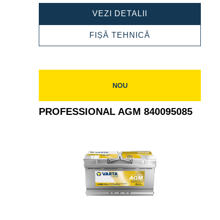
PROFESSIONAL
VEZI DETALII
AGM
840105095
PROFESSIONAL
FIȘĂ TEHNICĂ
AGM
840105095
NOU
PROFESSIONAL AGM 840095085