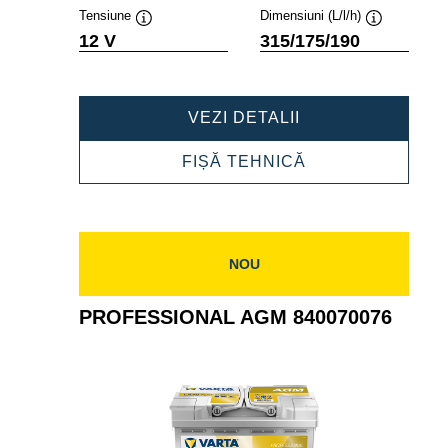
Tensiune
Dimensiuni (L/l/h)
Tooltip
Tooltip
12 V
315/175/190
PROFESSIONAL
VEZI DETALII
AGM
840080080
PROFESSIONAL
FIȘĂ TEHNICĂ
AGM
840080080
NOU
PROFESSIONAL AGM 840070076