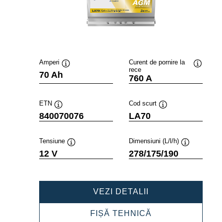
Amperi
Curent de pornire la
rece
Tooltip
Tooltip
70 Ah
760 A
ETN
Cod scurt
Tooltip
Tooltip
840070076
LA70
Tensiune
Dimensiuni (L/l/h)
Tooltip
Tooltip
12 V
278/175/190
PROFESSIONAL
VEZI DETALII
AGM
840070076
PROFESSIONAL
FIȘĂ TEHNICĂ
AGM