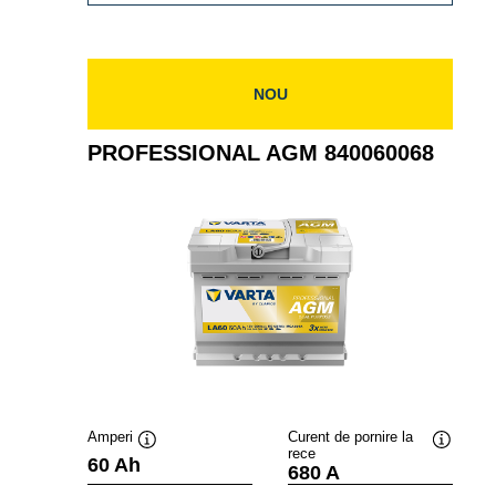
840070076
NOU
PROFESSIONAL AGM 840060068
Amperi
Curent de pornire la
rece
Tooltip
Tooltip
60 Ah
680 A