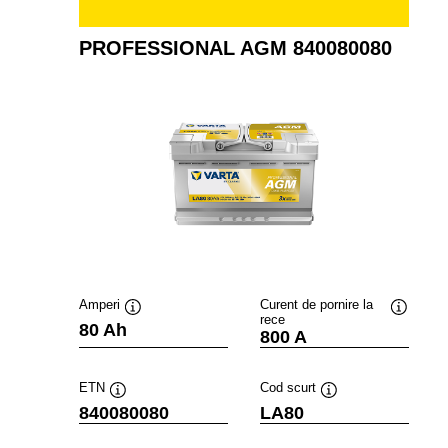
PROFESSIONAL AGM 840080080
Amperi
Curent de pornire la
rece
Tooltip
Tooltip
80 Ah
800 A
ETN
Cod scurt
Tooltip
Tooltip
840080080
LA80