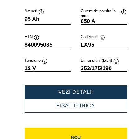
Amperi
Curent de pornire la
rece
Tooltip
Tooltip
95 Ah
850 A
ETN
Cod scurt
Tooltip
Tooltip
840095085
LA95
Tensiune
Dimensiuni (L/l/h)
Tooltip
Tooltip
12 V
353/175/190
PROFESSIONAL
VEZI DETALII
AGM
840095085
PROFESSIONAL
FIȘĂ TEHNICĂ
AGM
840095085
NOU