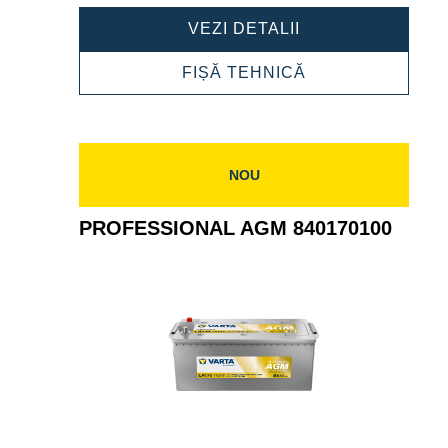
PROFESSIONAL
VEZI DETALII
AGM
840050054
PROFESSIONAL
FIȘĂ TEHNICĂ
AGM
840050054
NOU
PROFESSIONAL AGM 840170100