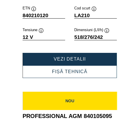
ETN
Cod scurt
Tooltip
Tooltip
840210120
LA210
Tensiune
Dimensiuni (L/l/h)
Tooltip
Tooltip
12 V
518/276/242
PROFESSIONAL
VEZI DETALII
AGM
840210120
PROFESSIONAL
FIȘĂ TEHNICĂ
AGM
840210120
NOU
PROFESSIONAL AGM 840105095