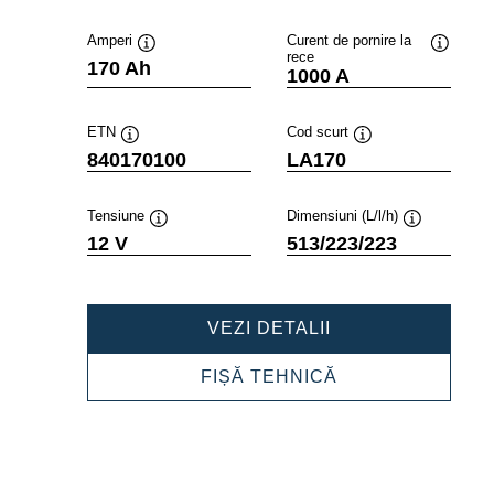
Amperi
Curent de pornire la
rece
Tooltip
Tooltip
170 Ah
1000 A
ETN
Cod scurt
Tooltip
Tooltip
840170100
LA170
Tensiune
Dimensiuni (L/l/h)
Tooltip
Tooltip
12 V
513/223/223
PROFESSIONAL
VEZI DETALII
AGM
840170100
PROFESSIONAL
FIȘĂ TEHNICĂ
AGM
840170100