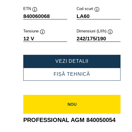
ETN
Cod scurt
Tooltip
Tooltip
840060068
LA60
Tensiune
Dimensiuni (L/l/h)
Tooltip
Tooltip
12 V
242/175/190
PROFESSIONAL
VEZI DETALII
AGM
840060068
PROFESSIONAL
FIȘĂ TEHNICĂ
AGM
840060068
NOU
PROFESSIONAL AGM 840050054