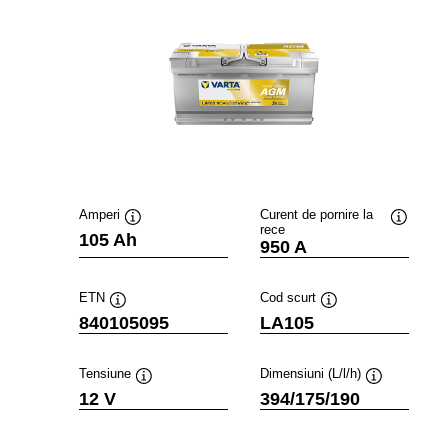
Amperi
Curent de pornire la
rece
Tooltip
Tooltip
105 Ah
950 A
ETN
Cod scurt
Tooltip
Tooltip
840105095
LA105
Tensiune
Dimensiuni (L/l/h)
Tooltip
Tooltip
12 V
394/175/190