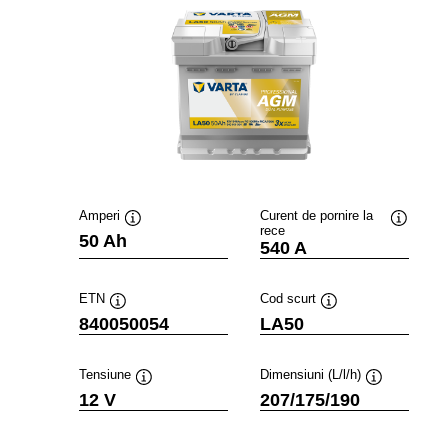
Amperi
Curent de pornire la
rece
Tooltip
Tooltip
50 Ah
540 A
ETN
Cod scurt
Tooltip
Tooltip
840050054
LA50
Tensiune
Dimensiuni (L/l/h)
Tooltip
Tooltip
12 V
207/175/190