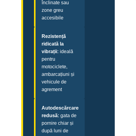
înclinate sau
zone greu
accesibile
Rezistență
ridicată la
vibrații:
ideală
pentru
motociclete,
ambarcațiuni și
vehicule de
agrement
Autodescărcare
redusă:
gata de
pornire chiar și
după luni de