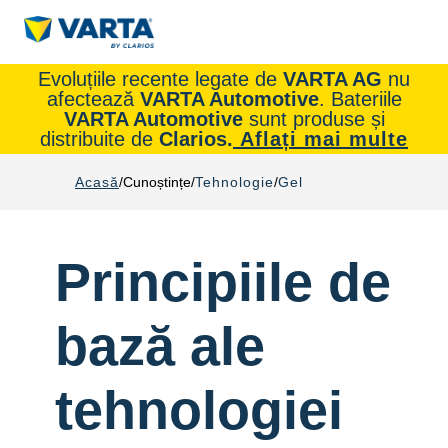
Evoluțiile recente legate de
VARTA AG
nu
afectează
VARTA Automotive
. Bateriile
VARTA Automotive
sunt produse și
distribuite de
Clarios.
Aflați mai multe
Acasă
Cunoștințe
Tehnologie
Gel
Principiile de
bază ale
tehnologiei