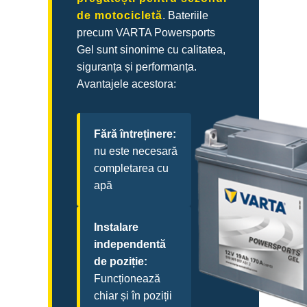
de motocicletă
. Bateriile
precum VARTA Powersports
Gel sunt sinonime cu calitatea,
siguranța și performanța.
Avantajele acestora:
Fără întreținere:
nu este necesară
completarea cu
apă
Instalare
independentă
de poziție:
Funcționează
chiar și în poziții