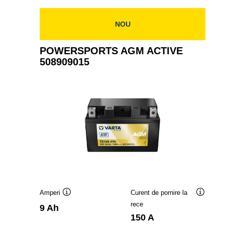
509014009
NOU
POWERSPORTS AGM ACTIVE
508909015
Amperi
Curent de pornire la
Tooltip
Tooltip
rece
9 Ah
150 A