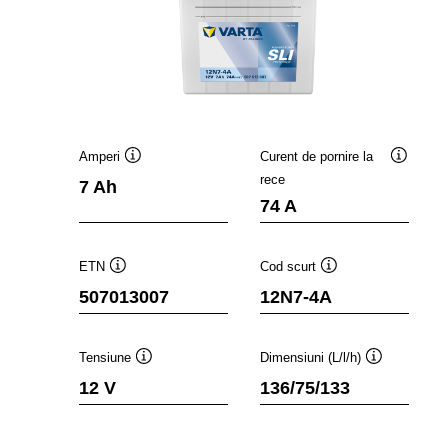
Amperi
Curent de pornire la
Tooltip
Tooltip
rece
7 Ah
74 A
ETN
Cod scurt
Tooltip
Tooltip
507013007
12N7-4A
Tensiune
Dimensiuni (L/l/h)
Tooltip
Tooltip
12 V
136/75/133