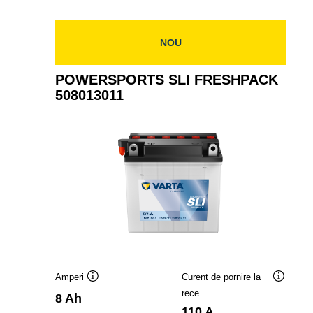
508012014
NOU
POWERSPORTS SLI FRESHPACK
508013011
Amperi
Curent de pornire la
Tooltip
Tooltip
rece
8 Ah
110 A