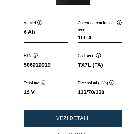
Amperi
Curent de pornire la
Tooltip
Tooltip
rece
6 Ah
100 A
ETN
Cod scurt
Tooltip
Tooltip
506919010
TX7L (FA)
Tensiune
Dimensiuni (L/l/h)
Tooltip
Tooltip
12 V
113/70/130
POWERSPORTS
VEZI DETALII
AGM