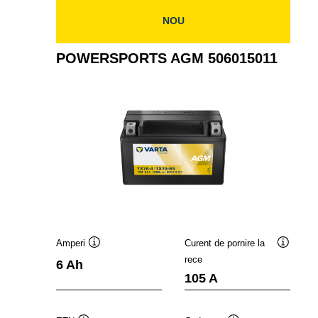
506929009
NOU
POWERSPORTS AGM 506015011
Amperi
Curent de pornire la
Tooltip
Tooltip
rece
6 Ah
105 A