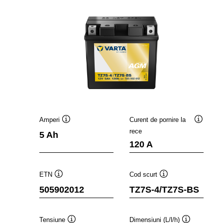
Amperi
Curent de pornire la
Tooltip
Tooltip
rece
5 Ah
120 A
ETN
Cod scurt
Tooltip
Tooltip
505902012
TZ7S-4/TZ7S-BS
Tensiune
Dimensiuni (L/l/h)