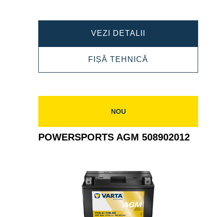
POWERSPORTS
VEZI DETALII
AGM
POWERSPORTS
FIȘĂ TEHNICĂ
ACTIVE
AGM
508909012
ACTIVE
508909012
NOU
POWERSPORTS AGM 508902012