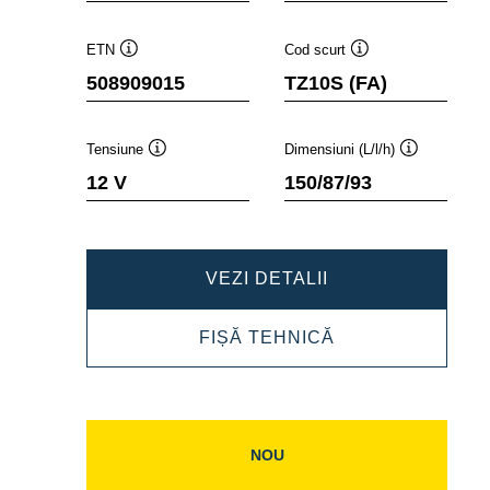
ETN
Cod scurt
Tooltip
Tooltip
508909015
TZ10S (FA)
Tensiune
Dimensiuni (L/l/h)
Tooltip
Tooltip
12 V
150/87/93
POWERSPORTS
VEZI DETALII
AGM
POWERSPORTS
FIȘĂ TEHNICĂ
ACTIVE
AGM
508909015
ACTIVE
508909015
NOU