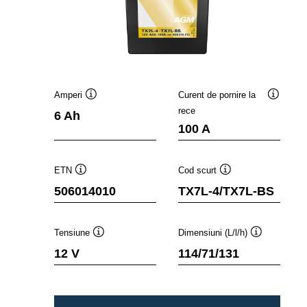
Amperi
Curent de pornire la
Tooltip
Tooltip
rece
6 Ah
100 A
ETN
Cod scurt
Tooltip
Tooltip
506014010
TX7L-4/TX7L-BS
Tensiune
Dimensiuni (L/l/h)
Tooltip
Tooltip
12 V
114/71/131