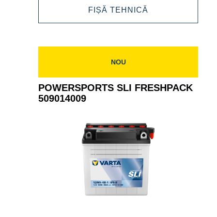
POWERSPORTS
FIȘĂ TEHNICĂ
508902012
AGM
508902012
NOU
POWERSPORTS SLI FRESHPACK
509014009