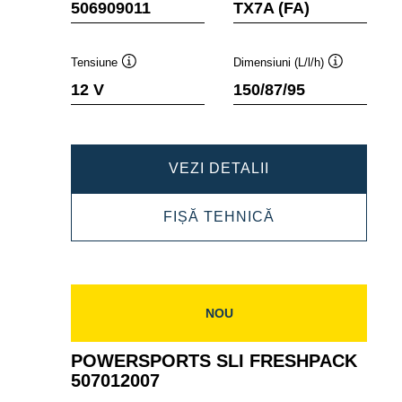
506909011
TX7A (FA)
Tensiune
Dimensiuni (L/l/h)
Tooltip
Tooltip
12 V
150/87/95
POWERSPORTS
VEZI DETALII
AGM
POWERSPORTS
FIȘĂ TEHNICĂ
ACTIVE
AGM
506909011
ACTIVE
506909011
NOU
POWERSPORTS SLI FRESHPACK
507012007