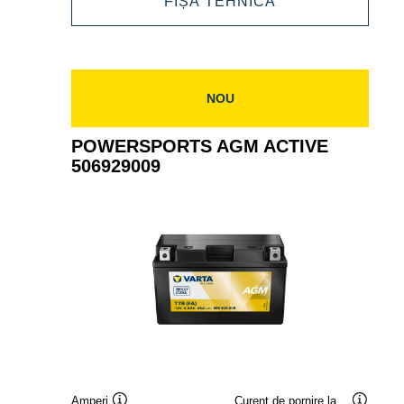
POWERSPORTS
FIȘĂ TEHNICĂ
ACTIVE
AGM
506919010
ACTIVE
506919010
NOU
POWERSPORTS AGM ACTIVE
506929009
Amperi
Curent de pornire la