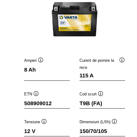
Amperi
Curent de pornire la
Tooltip
Tooltip
rece
8 Ah
115 A
ETN
Cod scurt
Tooltip
Tooltip
508909012
T9B (FA)
Tensiune
Dimensiuni (L/l/h)
Tooltip
Tooltip
12 V
150/70/105