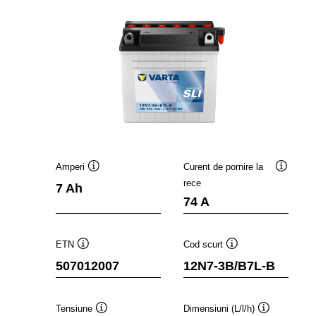
Amperi
Curent de pornire la
Tooltip
Tooltip
rece
7 Ah
74 A
ETN
Cod scurt
Tooltip
Tooltip
507012007
12N7-3B/B7L-B
Tensiune
Dimensiuni (L/l/h)