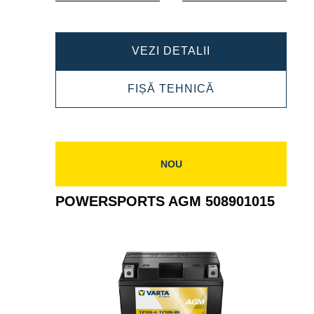
POWERSPORTS
VEZI DETALII
AGM
POWERSPORTS
FIȘĂ TEHNICĂ
507901012
AGM
507901012
NOU
POWERSPORTS AGM 508901015