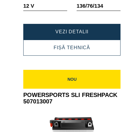
Tooltip
Tooltip
12 V
136/76/134
POWERSPORTS
VEZI DETALII
SLI
POWERSPORTS
FIȘĂ TEHNICĂ
FRESHPACK
SLI
507012007
FRESHPACK
507012007
NOU
POWERSPORTS SLI FRESHPACK
507013007