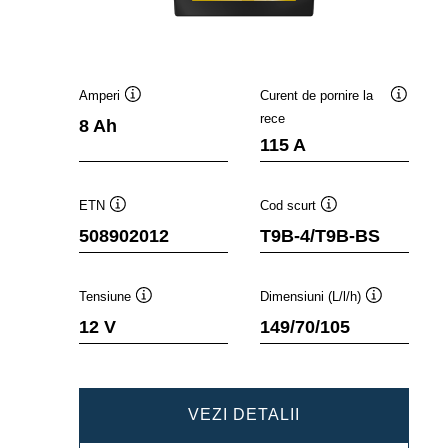
Amperi
Curent de pornire la
Tooltip
Tooltip
rece
8 Ah
115 A
ETN
Cod scurt
Tooltip
Tooltip
508902012
T9B-4/T9B-BS
Tensiune
Dimensiuni (L/l/h)
Tooltip
Tooltip
12 V
149/70/105
POWERSPORTS
VEZI DETALII
AGM