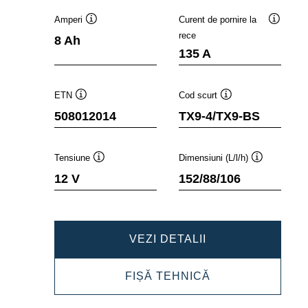
Amperi
Curent de pornire la
Tooltip
Tooltip
rece
8 Ah
135 A
ETN
Cod scurt
Tooltip
Tooltip
508012014
TX9-4/TX9-BS
Tensiune
Dimensiuni (L/l/h)
Tooltip
Tooltip
12 V
152/88/106
POWERSPORTS
VEZI DETALII
AGM
POWERSPORTS
FIȘĂ TEHNICĂ
508012014
AGM