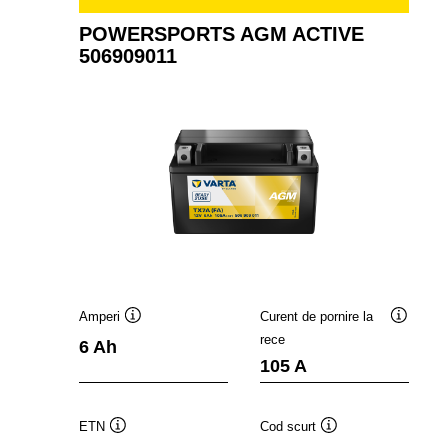
POWERSPORTS AGM ACTIVE
506909011
Amperi
Curent de pornire la
Tooltip
Tooltip
rece
6 Ah
105 A
ETN
Cod scurt
Tooltip
Tooltip