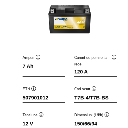
Amperi
Curent de pornire la
Tooltip
Tooltip
rece
7 Ah
120 A
ETN
Cod scurt
Tooltip
Tooltip
507901012
T7B-4/T7B-BS
Tensiune
Dimensiuni (L/l/h)
Tooltip
Tooltip
12 V
150/66/94