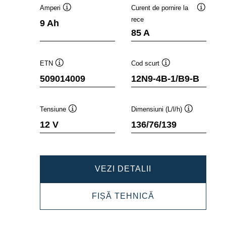
Amperi
Curent de pornire la
Tooltip
Tooltip
rece
9 Ah
85 A
ETN
Cod scurt
Tooltip
Tooltip
509014009
12N9-4B-1/B9-B
Tensiune
Dimensiuni (L/l/h)
Tooltip
Tooltip
12 V
136/76/139
POWERSPORTS
VEZI DETALII
SLI
POWERSPORTS
FIȘĂ TEHNICĂ
FRESHPACK
SLI
509014009
FRESHPACK