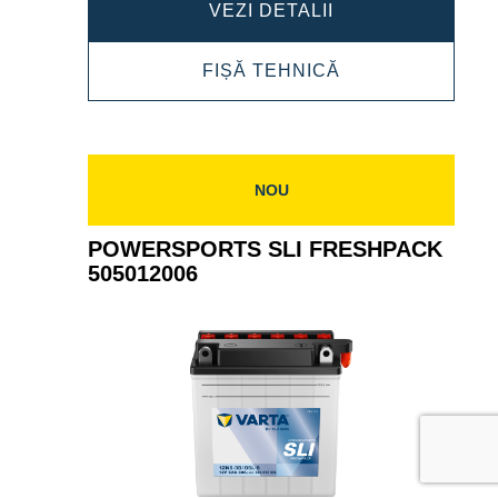
POWERSPORTS
VEZI DETALII
AGM
POWERSPORTS
FIȘĂ TEHNICĂ
506014010
AGM
506014010
NOU
POWERSPORTS SLI FRESHPACK
505012006