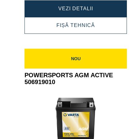
POWERSPORTS
VEZI DETALII
SLI
POWERSPORTS
FIȘĂ TEHNICĂ
FRESHPACK
SLI
507013007
FRESHPACK
507013007
NOU
POWERSPORTS AGM ACTIVE
506919010