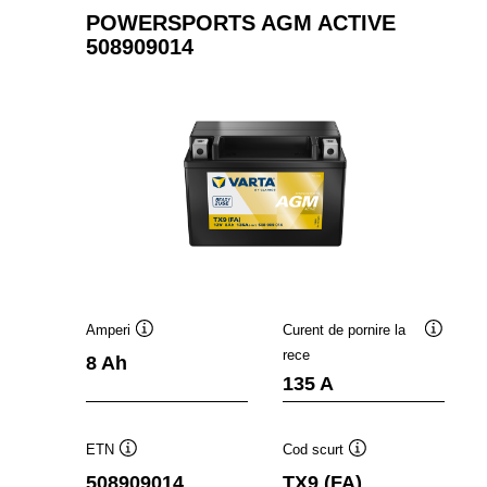
POWERSPORTS AGM ACTIVE
508909014
Amperi
Curent de pornire la
Tooltip
Tooltip
rece
8 Ah
135 A
ETN
Cod scurt
Tooltip
Tooltip
508909014
TX9 (FA)