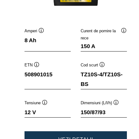
Amperi
Curent de pornire la
Tooltip
Tooltip
rece
8 Ah
150 A
ETN
Cod scurt
Tooltip
Tooltip
508901015
TZ10S-4/TZ10S-
BS
Tensiune
Dimensiuni (L/l/h)
Tooltip
Tooltip
12 V
150/87/93