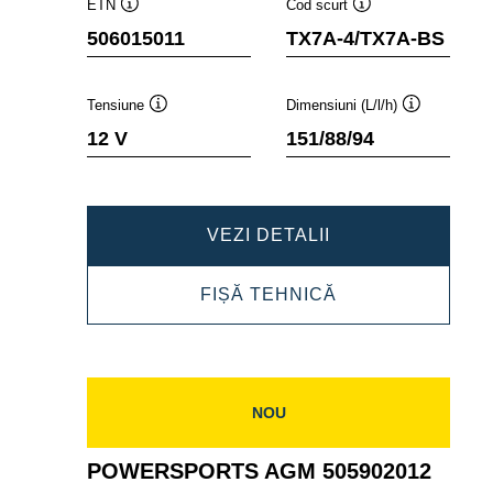
ETN
Cod scurt
Tooltip
Tooltip
506015011
TX7A-4/TX7A-BS
Tensiune
Dimensiuni (L/l/h)
Tooltip
Tooltip
12 V
151/88/94
POWERSPORTS
VEZI DETALII
AGM
POWERSPORTS
FIȘĂ TEHNICĂ
506015011
AGM
506015011
NOU
POWERSPORTS AGM 505902012