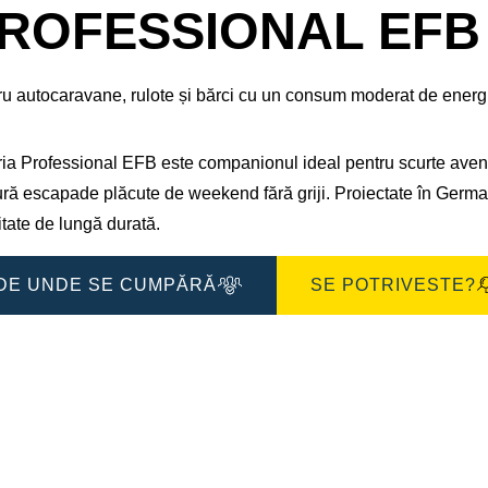
de
ROFESSIONAL EFB 
imagine
ru autocaravane, rulote și bărci cu un consum moderat de energ
ia Professional EFB este companionul ideal pentru scurte aventu
ră escapade plăcute de weekend fără griji.​ Proiectate în Germa
litate de lungă durată.​
DE UNDE SE CUMPĂRĂ
SE POTRIVESTE?