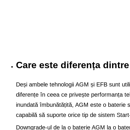
Care este diferența dint
Deși ambele tehnologii AGM și EFB sunt utiliz
diferențe în ceea ce privește performanța teh
inundată îmbunătățită, AGM este o baterie spe
capabilă să suporte orice tip de sistem Star
Downgrade-ul de la o baterie AGM la o bate