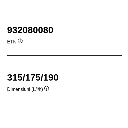
932080080
ETN
Tooltip
315/175/190
Dimensiuni (L/l/h)
Tooltip