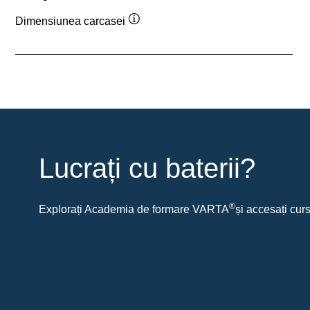
Dimensiunea carcasei
Tooltip
Lucrați cu baterii?
®
Explorați Academia de formare VARTA
și accesați curs