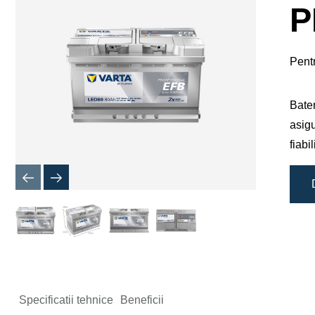
de
P
imagine
Pent
Bater
asigu
fiabi
Specificatii tehnice
Beneficii