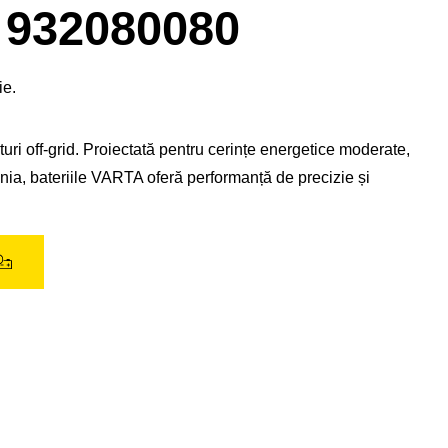
de
932080080
imagine
ie.
ri off-grid. Proiectată pentru cerințe energetice moderate,
nia, bateriile VARTA oferă performanță de precizie și