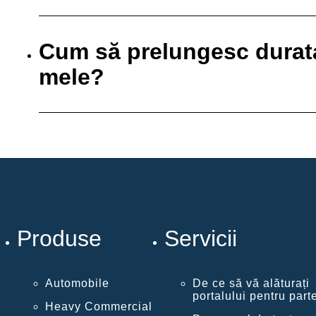
Cum să prelungesc durata 
mele?
Produse
Servicii
Automobile
De ce să vă alăturați
portalului pentru part
Heavy Commercial