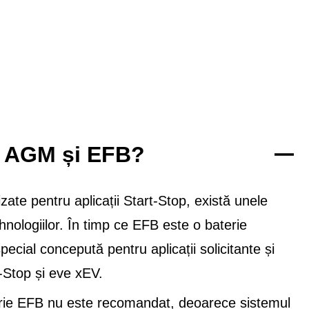
re AGM și EFB?
ate pentru aplicații Start-Stop, există unele
nologiilor. În timp ce EFB este o baterie
cial concepută pentru aplicații solicitante și
t-Stop și eve xEV.
rie EFB nu este recomandat, deoarece sistemul