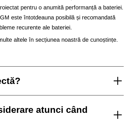
proiectat pentru o anumită performanță a bateriei.
 AGM este întotdeauna posibilă și recomandată
bleme recurente ale bateriei.
lte altele în secțiunea noastră de cunoștințe.
ectă?
nsiderare atunci când