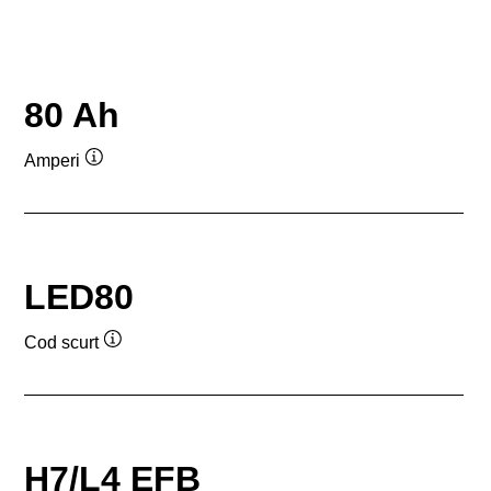
80 Ah
Amperi
Tooltip
LED80
Cod scurt
Tooltip
H7/L4 EFB