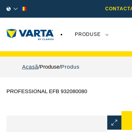
CONTACTA
PRODUSE
Evoluțiile recente legate de
VARTA AG
nu
Acasă
Produse
Produs
PROFESSIONAL EFB 932080080
Deschideț
dialogul