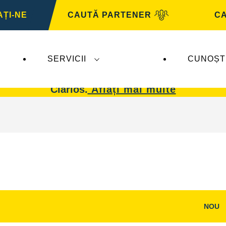
ȚI-NE
CAUTĂ PARTENER
CA
SERVICII
CUNOȘT
 afectează
VARTA Automotive
. Bateriile
VARTA 
Clarios.
Aflați mai multe
NOU
i
Deschideți
dialogul