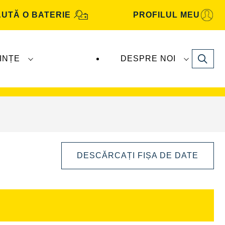
UTĂ O BATERIE
PROFILUL MEU
Search
INȚE
DESPRE NOI
Automotive
sunt produse și distribuite de
DESCĂRCAȚI FIȘA DE DATE
Deschideți
dialogul