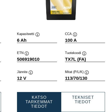
Kapasiteetti
CCA
Työkaluvihje
Työkaluvihje
6 Ah
100 A
ETN
Tuotekoodi
Työkaluvihje
Työkaluvihje
506919010
TX7L (FA)
Jännite
Mitat (P/L/K)
e
Työkaluvihje
Työkaluvihje
12 V
113/70/130
KATSO
TEKNISET
RSPORTS
POWERS
TARKEMMAT
TIEDOT
POWERSPORTS
AGM
TIEDOT
VE
AGM
ACTIVE