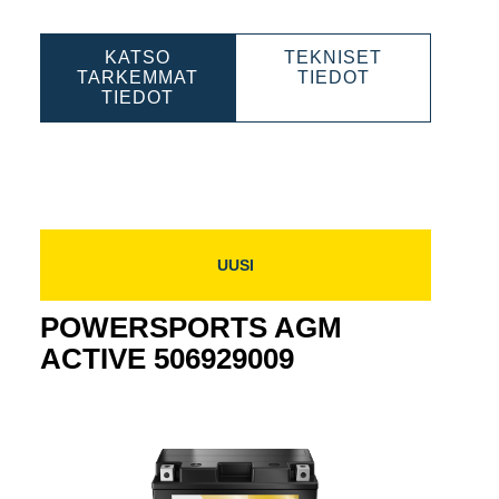
KATSO
TEKNISET
PORTS
POWERSPOR
TARKEMMAT
TIEDOT
POWERSPORTS
AGM
TIEDOT
AGM
ACTIVE
5
ACTIVE
508909014
508909014
UUSI
POWERSPORTS AGM
ACTIVE 506929009