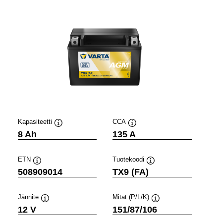
Kapasiteetti
CCA
Työkaluvihje
Työkaluvihje
8 Ah
135 A
ETN
Tuotekoodi
Työkaluvihje
Työkaluvihje
508909014
TX9 (FA)
Jännite
Mitat (P/L/K)
Työkaluvihje
Työkaluvihje
12 V
151/87/106