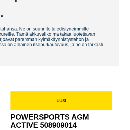
.
 tahansa. Ne on suunniteltu edistyneimmille
eikkureille. Tämä akkuvalikoima takaa luotettavan
tarjoavat paremman kylmäkäynnistystehon ja
sa on alhainen itsepurkautuvuus, ja ne on tarkasti
UUSI
POWERSPORTS AGM
ACTIVE 508909014