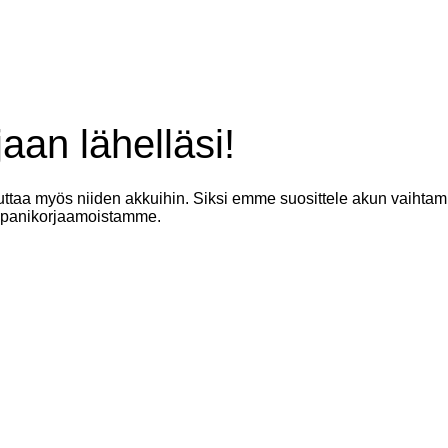
aan lähelläsi!
ttaa myös niiden akkuihin. Siksi emme suosittele akun vaihtamis
panikorjaamoistamme.