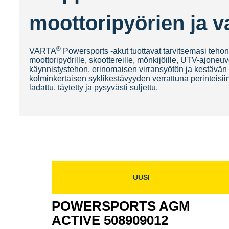
moottoripyörien ja v
®
VARTA
Powersports -akut tuottavat tarvitsemasi teho
moottoripyörille, skoottereille, mönkijöille, UTV-ajoneuv
käynnistystehon, erinomaisen virransyötön ja kestävän
kolminkertaisen syklikestävyyden verrattuna perinteisii
ladattu, täytetty ja pysyvästi suljettu.
UUSI
POWERSPORTS AGM
ACTIVE 508909012