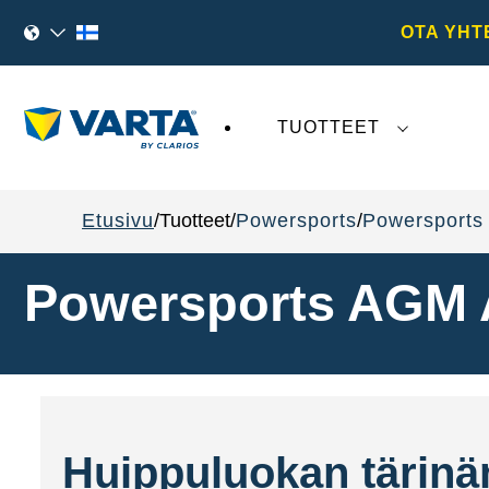
OTA YHT
TUOTTEET
VARTA AG
:tä koskeva viimeaikainen kehi
Etusivu
Tuotteet
Powersports
Powersports
Powersports AGM 
Huippuluokan tärinä