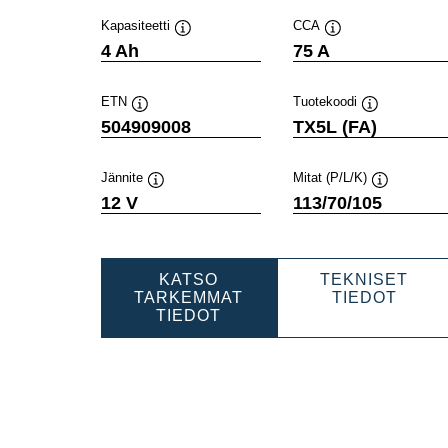
Kapasiteetti
CCA
Työkaluvihje
Työkaluvihje
4 Ah
75 A
ETN
Tuotekoodi
Työkaluvihje
Työkaluvihje
504909008
TX5L (FA)
Jännite
Mitat (P/L/K)
Työkaluvihje
Työkaluvihj
12 V
113/70/105
KATSO
TEKNISET
POWE
TARKEMMAT
TIEDOT
POWERSPORTS
AGM
TIEDOT
AGM
ACTI
ACTIVE
50490
504909008