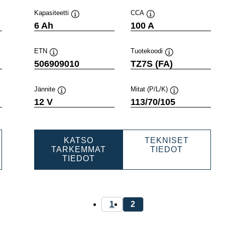
Kapasiteetti
CCA
Työkaluvihje
Työkaluvihje
6 Ah
100 A
ETN
Tuotekoodi
Työkaluvihje
Työkaluvihje
506909010
TZ7S (FA)
Jännite
Mitat (P/L/K)
e
Työkaluvihje
Työkaluvihje
12 V
113/70/105
KATSO
TEKNISET
RSPORTS
POWERS
TARKEMMAT
TIEDOT
POWERSPORTS
AGM
TIEDOT
VE
AGM
ACTIVE
9008
ACTIVE
50690901
506909010
1
2