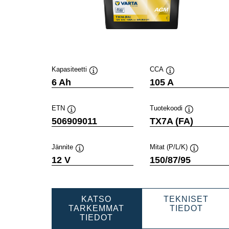
Kapasiteetti
CCA
Työkaluvihje
Työkaluvihje
6 Ah
105 A
ETN
Tuotekoodi
Työkaluvihje
Työkaluvihje
506909011
TX7A (FA)
Jännite
Mitat (P/L/K)
Työkaluvihje
Työkaluvihj
12 V
150/87/95
KATSO
TEKNISET
POWE
TARKEMMAT
TIEDOT
POWERSPORTS
AGM
TIEDOT
AGM
ACTI