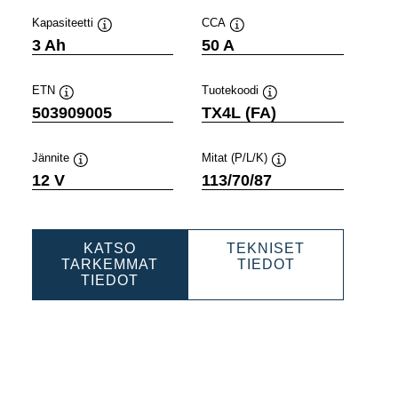
Kapasiteetti
CCA
Työkaluvihje
Työkaluvihje
3 Ah
50 A
ETN
Tuotekoodi
Työkaluvihje
Työkaluvihje
503909005
TX4L (FA)
Jännite
Mitat (P/L/K)
Työkaluvihje
Työkaluvihje
12 V
113/70/87
KATSO
TEKNISET
PORTS
POWERSPOR
TARKEMMAT
TIEDOT
POWERSPORTS
AGM
TIEDOT
AGM
ACTIVE
0
ACTIVE
503909005
503909005