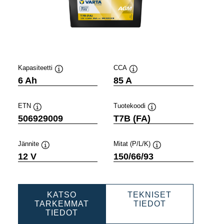
Kapasiteetti
CCA
Työkaluvihje
Työkaluvihje
6 Ah
85 A
ETN
Tuotekoodi
Työkaluvihje
Työkaluvihje
506929009
T7B (FA)
Jännite
Mitat (P/L/K)
Työkaluvihje
Työkaluvihje
12 V
150/66/93
KATSO
TEKNISET
PORTS
POWERSPOR
TARKEMMAT
TIEDOT
POWERSPORTS
AGM
TIEDOT
AGM
ACTIVE