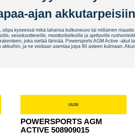
apaa-ajan akkutarpeisiin
n, olipa kyseessä mikä tahansa kulkuneuvo tai millainen maasto
oille, vesiskoottereille, moottorikelkoille ja ajettaville ruohonl
 rakenteen, joka sietää tärinää. Powersports AGM Active -akut 
n akkuihin, ja ne voidaan asentaa jopa 90 asteen kulmaan. Akuis
UUSI
POWERSPORTS AGM
ACTIVE 508909015