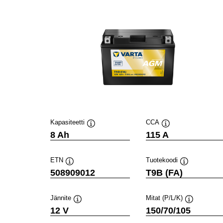
Kapasiteetti
CCA
Työkaluvihje
Työkaluvihje
8 Ah
115 A
ETN
Tuotekoodi
Työkaluvihje
Työkaluvihje
508909012
T9B (FA)
Jännite
Mitat (P/L/K)
Työkaluvihje
Työkaluvihj
12 V
150/70/105