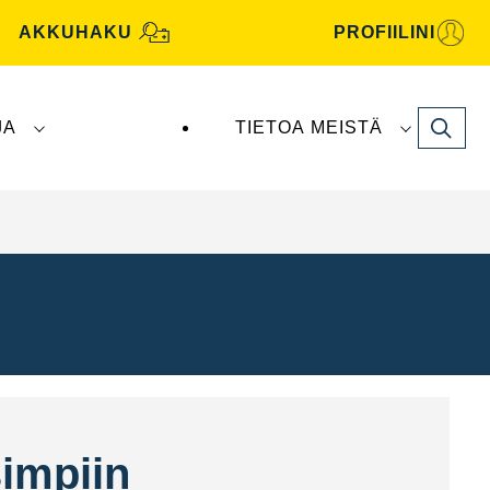
AKKUHAKU
PROFIILINI
Search
JA
TIETOA MEISTÄ
tive -akut valmistaa ja toimittaa
Clarios
.
simpiin