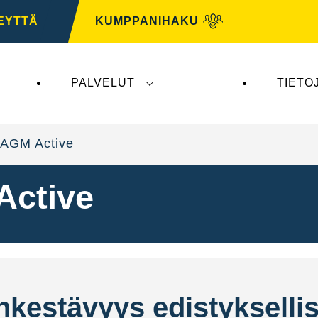
EYTTÄ
KUMPPANIHAKU
PALVELUT
TIETO
tys ei vaikuta
VARTA Automotiveen
. VARTA Automo
 AGM Active
Active
nkestävyys edistykselli