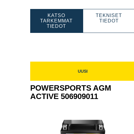
KATSO
TEKNISET
POWE
TARKEMMAT
TIEDOT
POWERSPORTS
AGM
TIEDOT
AGM
ACTI
ACTIVE
50890
508909012
UUSI
POWERSPORTS AGM
ACTIVE 506909011