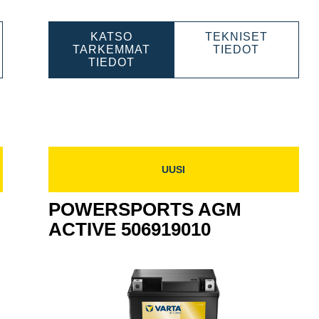
KATSO
TEKNISET
RSPORTS
POWERS
TARKEMMAT
TIEDOT
POWERSPORTS
AGM
TIEDOT
VE
AGM
ACTIVE
9012
ACTIVE
50890901
508909015
UUSI
POWERSPORTS AGM
ACTIVE 506919010