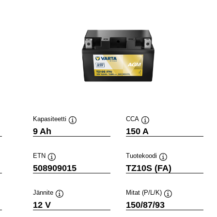
Kapasiteetti
CCA
Työkaluvihje
Työkaluvihje
9 Ah
150 A
ETN
Tuotekoodi
Työkaluvihje
Työkaluvihje
508909015
TZ10S (FA)
Jännite
Mitat (P/L/K)
e
Työkaluvihje
Työkaluvihje
12 V
150/87/93