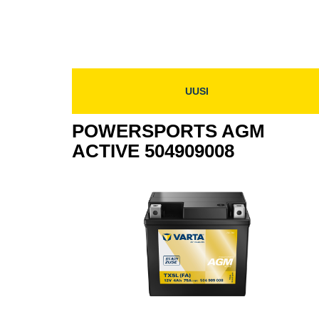
ACTIVE
50690
506909011
UUSI
POWERSPORTS AGM
ACTIVE 504909008