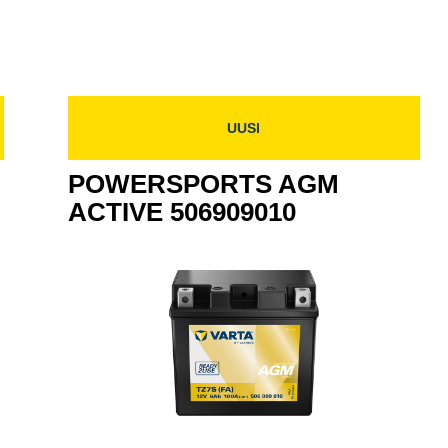
9011
ACTIVE
50691901
506919010
UUSI
POWERSPORTS AGM
ACTIVE 506909010