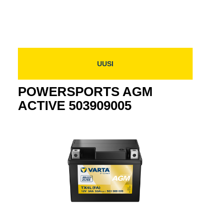
0
ACTIVE
506929009
506929009
UUSI
POWERSPORTS AGM
ACTIVE 503909005