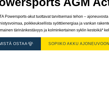
owersports AGM Act
A Powersports-akut tuottavat tarvitsemasi tehon – ajoneuvosta t
nistysvoimaa, poikkeuksellista syöttöenergiaa ja vankan raken
mainen tärinänkestävyys ja kolminkertainen syklin kestoikä* keh
MISTÄ OSTAA
SOPIIKO AKKU AJONEUVOON