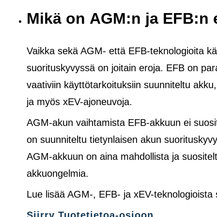
Mikä on AGM:n ja EFB:n 
Vaikka sekä AGM- että EFB-teknologioita käy
suorituskyvyssä on joitain eroja. EFB on pa
vaativiin käyttötarkoituksiin suunniteltu akku
ja
myös
xEV-ajoneuvoja.
AGM-akun vaihtamista EFB-akkuun ei suosite
on suunniteltu tietynlaisen akun suoritusk
AGM-akkuun on aina mahdollista ja suositelt
akkuongelmia.
Lue lisää AGM-, EFB- ja xEV-teknologioista
Siirry Tuotetietoa-osioon