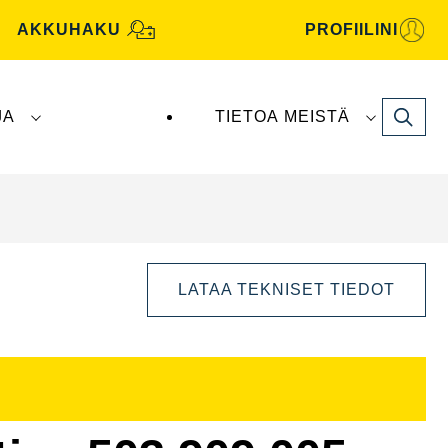
AKKUHAKU
PROFIILINI
Search
JA
TIETOA MEISTÄ
tive -akut valmistaa ja toimittaa
Clarios
.
LATAA TEKNISET TIEDOT
Avaa
kuvaikkuna