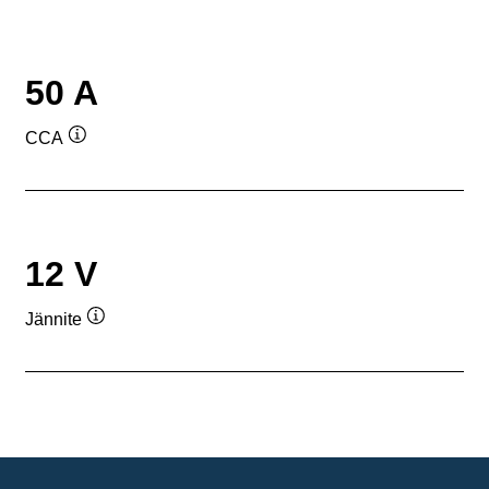
50 A
CCA
Työkaluvihje
12 V
Jännite
Työkaluvihje