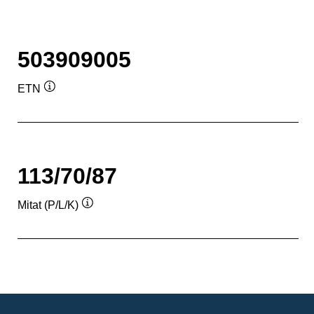
503909005
ETN
Työkaluvihje
113/70/87
Mitat (P/L/K)
Työkaluvihje