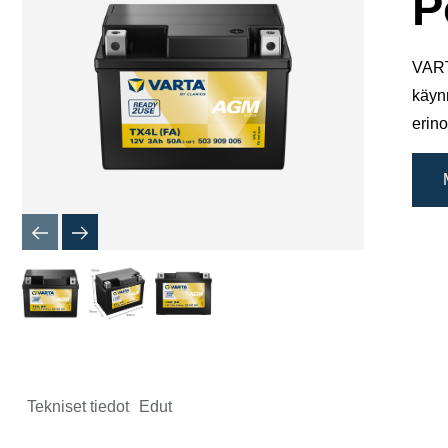
P
VART
käyn
erino
Tekniset tiedot
Edut