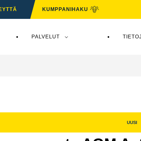
EYTTÄ
KUMPPANIHAKU
PALVELUT
TIETO
tys ei vaikuta
VARTA Automotiveen
. VARTA Automo
UUSI
Avaa
na
kuvaikkuna