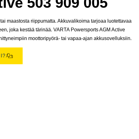
ive 503 909 005
ai maastosta riippumatta. Akkuvalikoima tarjoaa luotettavaa
teen, joka kestää tärinää. VARTA Powersports AGM Active
ittyneimpiin moottoripyörä- tai vapaa-ajan akkusovelluksiin.
I?