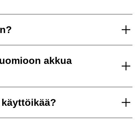
un?
 huomioon akkua
 käyttöikää?