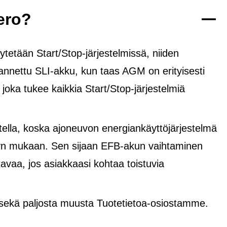
ero?
tetään Start/Stop-järjestelmissä, niiden
rannettu SLI-akku, kun taas AGM on erityisesti
, joka tukee kaikkia Start/Stop-järjestelmiä
lla, koska ajoneuvon energiankäyttöjärjestelmä
yvyn mukaan. Sen sijaan EFB-akun vaihtaminen
avaa, jos asiakkaasi kohtaa toistuvia
 sekä paljosta muusta Tuotetietoa-osiostamme.