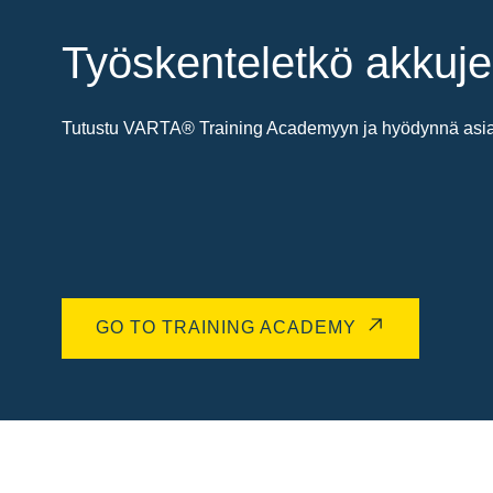
Työskenteletkö akkuje
Tutustu VARTA® Training Academyyn ja hyödynnä asiant
GO TO TRAINING ACADEMY