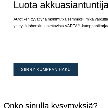
Luota akkuasiantuntija
Autot kehittyvät yhä monimutkaisemmiksi, mikä vaikuttaa
®
yhteyttä johonkin luotettavista VARTA
-kumppanikorj
SIIRRY KUMPPANIHAKU
Onko sinulla kysymyksiä?