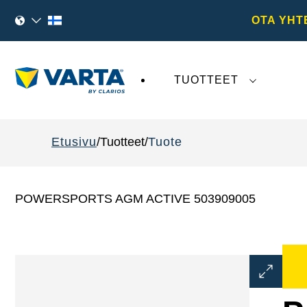
OTA YHT
TUOTTEET
VARTA AG
:tä koskeva viimeaikainen kehi
Etusivu
Tuotteet
Tuote
POWERSPORTS AGM ACTIVE 503909005
Avaa
kuvaikku