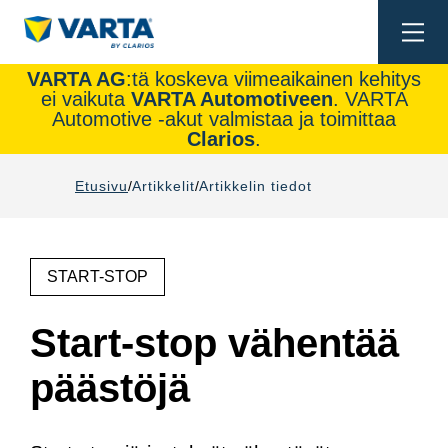
Togg
navi
VARTA AG
:tä koskeva viimeaikainen kehitys
ei vaikuta
VARTA Automotiveen
. VARTA
Automotive -akut valmistaa ja toimittaa
Clarios
.
Etusivu
Artikkelit
Artikkelin tiedot
START-STOP
Start-stop vähentää
päästöjä