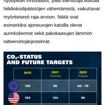
hyödylliset innovaatiot, joilla valmistaja edistää
hiilidioksidipäästöjen vähentämistä, vaikuttavat
myönteisesti raja-arvoon. Näitä ovat
esimerkiksi ajoneuvojen katoilla olevat
aurinkokennot sekä pakokaasujen lämmön
talteenottojärjestelmät.