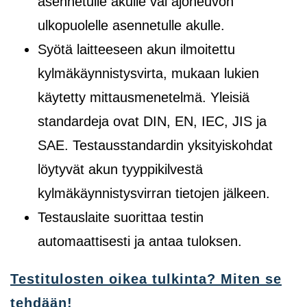
asennetulle akulle vai ajoneuvon
ulkopuolelle asennetulle akulle.
Syötä laitteeseen akun ilmoitettu
kylmäkäynnistysvirta, mukaan lukien
käytetty mittausmenetelmä. Yleisiä
standardeja ovat DIN, EN, IEC, JIS ja
SAE. Testausstandardin yksityiskohdat
löytyvät akun tyyppikilvestä
kylmäkäynnistysvirran tietojen jälkeen.
Testauslaite suorittaa testin
automaattisesti ja antaa tuloksen.
Testitulosten oikea tulkinta? Miten se
tehdään!