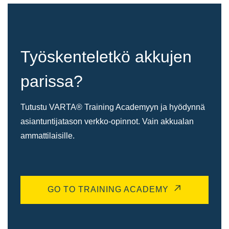
Työskenteletkö akkujen
parissa?
Tutustu VARTA® Training Academyyn ja hyödynnä
asiantuntijatason verkko-opinnot. Vain akkualan
ammattilaisille.
GO TO TRAINING ACADEMY