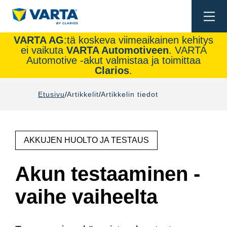
Togg
navi
VARTA AG
:tä koskeva viimeaikainen kehitys
ei vaikuta
VARTA Automotiveen
. VARTA
Automotive -akut valmistaa ja toimittaa
Clarios
.
Etusivu
Artikkelit
Artikkelin tiedot
AKKUJEN HUOLTO JA TESTAUS
Akun testaaminen -
vaihe vaiheelta