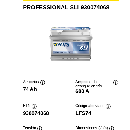
PROFESSIONAL SLI 930074068
Amperios
Amperios de
arranque en frío
Información
Informac
74 Ah
680 A
sobre
sobre
herramientas
herramie
ETN
Código abreviado
Información
Información
930074068
LFS74
sobre
sobre
herramientas
herramientas
Tensión
Dimensiones (l/a/a)