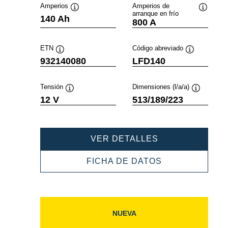
Amperios
Amperios de
arranque en frío
Información
Informac
140 Ah
800 A
sobre
sobre
herramientas
herramie
ETN
Código abreviado
Información
Información
932140080
LFD140
sobre
sobre
herramientas
herramientas
Tensión
Dimensiones (l/a/a)
Información
Informació
12 V
513/189/223
sobre
sobre
herramientas
herramient
PROFESSIONAL
VER DETALLES
SLI
932140080
PROFESSIONA
FICHA DE DATOS
SLI
932140080
NUEVA