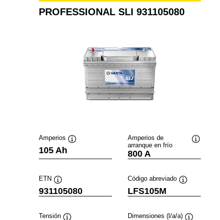
PROFESSIONAL SLI 931105080
Amperios
Amperios de
arranque en frío
Información
Informac
105 Ah
800 A
sobre
sobre
herramientas
herramie
ETN
Código abreviado
Información
Información
931105080
LFS105M
sobre
sobre
herramientas
herramientas
Tensión
Dimensiones (l/a/a)