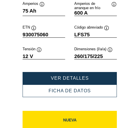
Amperios
Amperios de
arranque en frío
Información
Informac
75 Ah
600 A
sobre
sobre
herramientas
herramie
ETN
Código abreviado
Información
Información
930075060
LFS75
sobre
sobre
herramientas
herramientas
Tensión
Dimensiones (l/a/a)
Información
Informació
12 V
260/175/225
sobre
sobre
herramientas
herramient
PROFESSIONAL
VER DETALLES
SLI
930075060
PROFESSIONA
FICHA DE DATOS
SLI
930075060
NUEVA