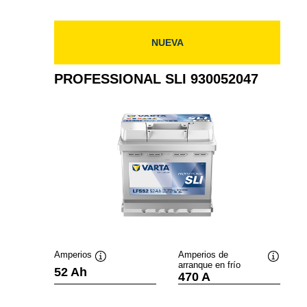
NUEVA
PROFESSIONAL SLI 930052047
Amperios
Amperios de
arranque en frío
Información
Informac
52 Ah
470 A
sobre
sobre
herramientas
herramie