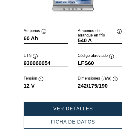
Amperios
Amperios de
arranque en frío
Información
Informac
60 Ah
540 A
sobre
sobre
herramientas
herramie
ETN
Código abreviado
Información
Información
930060054
LFS60
sobre
sobre
herramientas
herramientas
Tensión
Dimensiones (l/a/a)
Información
Informació
12 V
242/175/190
sobre
sobre
herramientas
herramient
PROFESSIONAL
VER DETALLES
SLI
930060054
PROFESSIONA
FICHA DE DATOS
SLI
930060054