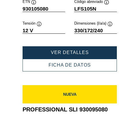
ETN
Código abreviado
Información
Información
930105080
LFS105N
sobre
sobre
herramientas
herramientas
Tensión
Dimensiones (l/a/a)
Información
Informació
12 V
330/172/240
sobre
sobre
herramientas
herramient
PROFESSIONAL
VER DETALLES
SLI
930105080
PROFESSIONA
FICHA DE DATOS
SLI
930105080
NUEVA
PROFESSIONAL SLI 930095080