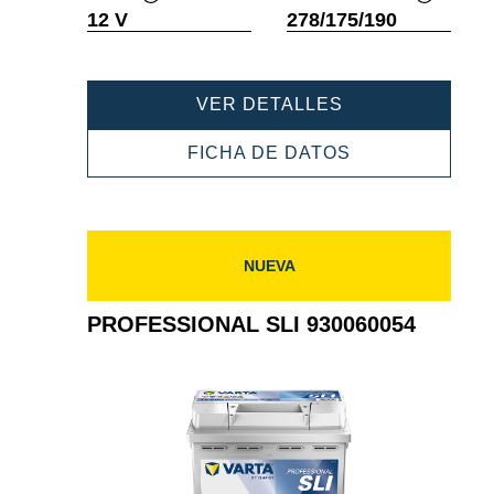
Información
Informació
12 V
278/175/190
sobre
sobre
herramientas
herramient
PROFESSIONAL
VER DETALLES
SLI
930074068
PROFESSIONA
FICHA DE DATOS
SLI
930074068
NUEVA
PROFESSIONAL SLI 930060054