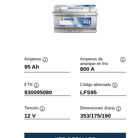
Amperios
Amperios de
arranque en frío
Información
Informac
95 Ah
800 A
sobre
sobre
herramientas
herramie
ETN
Código abreviado
Información
Información
930095080
LFS95
sobre
sobre
herramientas
herramientas
Tensión
Dimensiones (l/a/a)
Información
Informació
12 V
353/175/190
sobre
sobre
herramientas
herramient