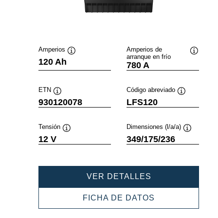
Amperios
Amperios de
arranque en frío
Información
Informac
120 Ah
780 A
sobre
sobre
herramientas
herramie
ETN
Código abreviado
Información
Información
930120078
LFS120
sobre
sobre
herramientas
herramientas
Tensión
Dimensiones (l/a/a)
Información
Informació
12 V
349/175/236
sobre
sobre
herramientas
herramient
PROFESSIONAL
VER DETALLES
SLI
930120078
PROFESSIONA
FICHA DE DATOS
SLI
930120078