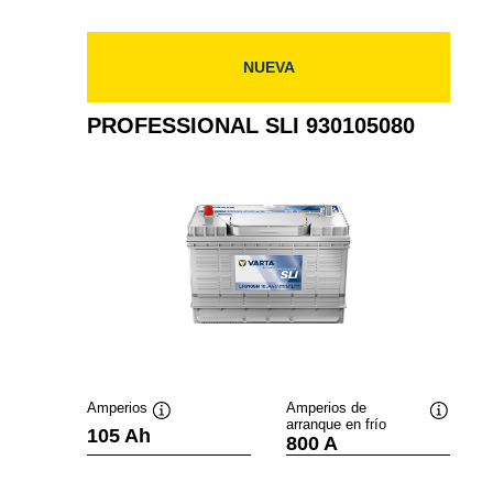
NUEVA
PROFESSIONAL SLI 930105080
Amperios
Amperios de
arranque en frío
Información
Informac
105 Ah
800 A
sobre
sobre
herramientas
herramie