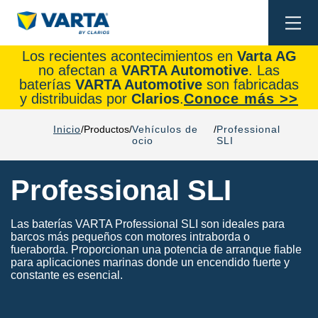
Togg
navi
Los recientes acontecimientos en
Varta AG
no afectan a
VARTA Automotive
. Las
baterías
VARTA Automotive
son fabricadas
y distribuidas por
Clarios
.
Conoce más >>
Inicio
Productos
Vehículos de
Professional
ocio
SLI
Professional SLI
Las baterías VARTA Professional SLI son ideales para
barcos más pequeños con motores intraborda o
fueraborda. Proporcionan una potencia de arranque fiable
para aplicaciones marinas donde un encendido fuerte y
constante es esencial.