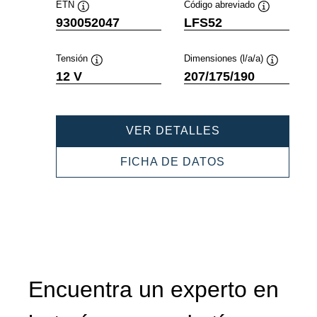
ETN
Código abreviado
Información
Información
930052047
LFS52
sobre
sobre
herramientas
herramientas
Tensión
Dimensiones (l/a/a)
Información
Informació
12 V
207/175/190
sobre
sobre
herramientas
herramient
PROFESSIONAL
VER DETALLES
SLI
930052047
PROFESSIONA
FICHA DE DATOS
SLI
930052047
Encuentra un experto en