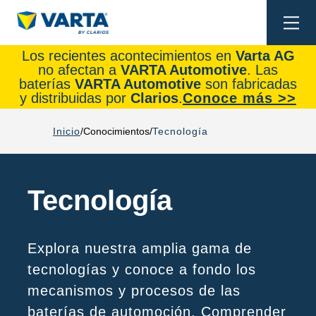
Togg
navi
Los recientes acontecimientos en
Varta AG
no afectan a
VARTA Automotive
. Las
baterías
VARTA Automotive
son fabricadas
y distribuidas por
Clarios
.
Conoce más >>
Inicio
Conocimientos
Tecnología
Tecnología
Explora nuestra amplia gama de
tecnologías y conoce a fondo los
mecanismos y procesos de las
baterías de automoción. Comprender