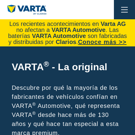
Togg
navi
Los recientes acontecimientos en
Varta AG
no afectan a
VARTA Automotive
. Las
baterías
VARTA Automotive
son fabricadas
y distribuidas por
Clarios
.
Conoce más >>
®
VARTA
- La original
Descubre por qué la mayoría de los
fabricantes de vehículos confían en
®
VARTA
Automotive, qué representa
®
VARTA
desde hace más de 130
años y qué hace tan especial a esta
marca premium.