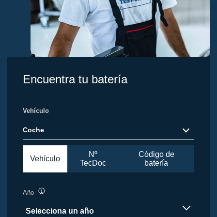
Encuentra tu batería
Vehículo
Coche
Nº
Código de
Vehículo
TecDoc
batería
Año
Información
sobre
Selecciona un año
herramientas