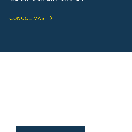
CONOCE MÁS
Encuentra tu batería VARTA®
más cercana
¿Buscas un taller, gran superficie o distribuidor
de confianza para comprar o cambiar la batería
de tu vehículo? Localiza el más cercano con
nuestro Buscador de Socios VARTA.