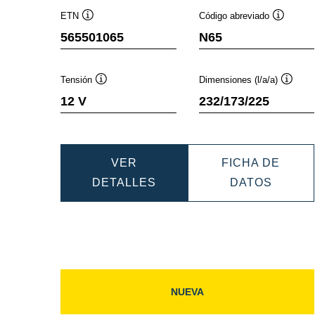
ETN
Código abreviado
Información
Informac
565501065
N65
sobre
sobre
herramientas
herramie
Tensión
Dimensiones (l/a/a)
Información
Inform
12 V
232/173/225
sobre
sobre
herramientas
herram
VER
FICHA DE
DYNAMIC
DYNAM
DETALLES
DATOS
EFB
EFB
565501065
565501
NUEVA