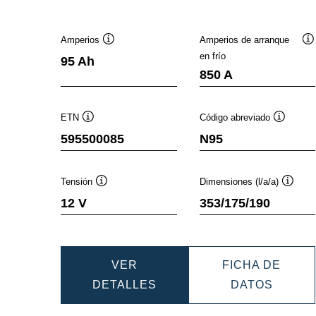
Amperios
Amperios de arranque
Información
I
en frío
95 Ah
sobre
s
850 A
herramientas
h
ETN
Código abreviado
Información
Informac
595500085
N95
sobre
sobre
herramientas
herramie
Tensión
Dimensiones (l/a/a)
Información
Inform
12 V
353/175/190
sobre
sobre
herramientas
herram
VER
FICHA DE
DYNAMIC
DYNAM
DETALLES
DATOS
EFB
EFB