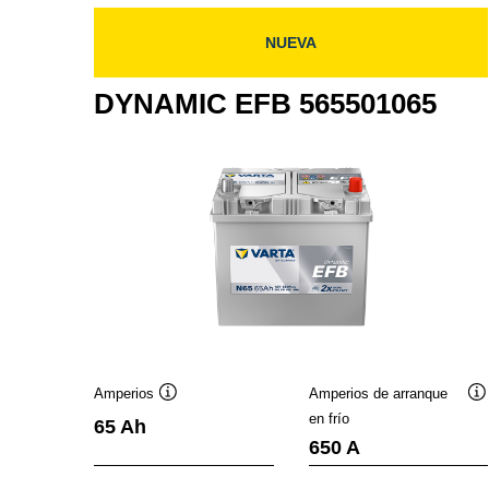
NUEVA
DYNAMIC EFB 565501065
Amperios
Amperios de arranque
Información
I
en frío
65 Ah
sobre
s
650 A
herramientas
h