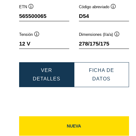
ETN
Código abreviado
ión
Información
Información
565500065
D54
sobre
sobre
ntas
herramientas
herramientas
Tensión
Dimensiones (l/a/a)
ación
Información
Informació
12 V
278/175/175
sobre
sobre
ientas
herramientas
herramient
VER
FICHA DE
IC
DYNAMIC
DYNAMIC
DETALLES
DATOS
EFB
EFB
065
565500065
56550006
NUEVA