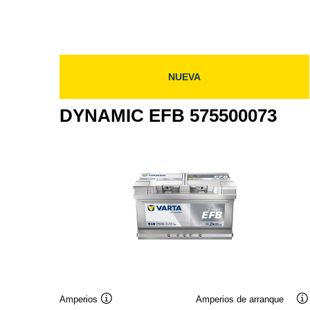
595500085
595500
NUEVA
DYNAMIC EFB 575500073
Amperios
Amperios de arranque