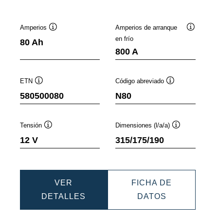
Amperios
Amperios de arranque
mación
Información
Informaci
en frío
80 Ah
sobre
sobre
800 A
mientas
herramientas
herramien
ETN
Código abreviado
Información
Información
580500080
N80
sobre
sobre
herramientas
herramientas
Tensión
Dimensiones (l/a/a)
n
Información
Información
12 V
315/175/190
sobre
sobre
as
herramientas
herramientas
VER
FICHA DE
DYNAMIC
DYNAMIC
DETALLES
DATOS
EFB
EFB