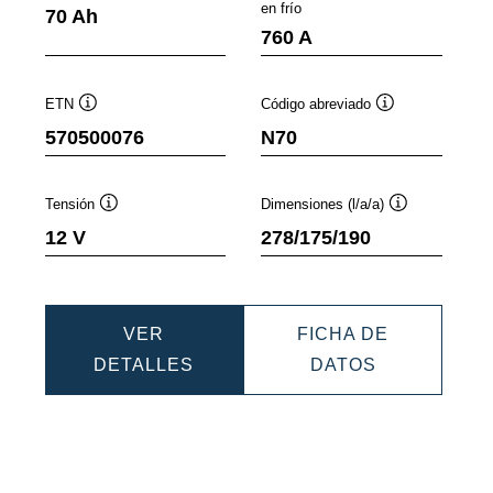
mación
Información
Informaci
en frío
70 Ah
sobre
sobre
760 A
mientas
herramientas
herramien
ETN
Código abreviado
Información
Información
570500076
N70
sobre
sobre
herramientas
herramientas
Tensión
Dimensiones (l/a/a)
n
Información
Información
12 V
278/175/190
sobre
sobre
as
herramientas
herramientas
VER
FICHA DE
DYNAMIC
DYNAMIC
DETALLES
DATOS
EFB
EFB
6
570500076
570500076