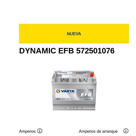
085
585501080
58550108
NUEVA
DYNAMIC EFB 572501076
Amperios
Amperios de arranque