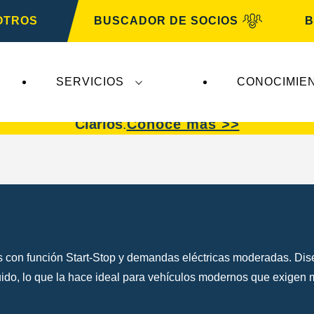
OTROS
BUSCADOR DE SOCIOS
B
SERVICIOS
CONOCIMIE
afectan a
VARTA Automotive
. Las baterías
VART
Clarios
.
Conoce más >>
con función Start-Stop y demandas eléctricas moderadas. Diseñ
fluido, lo que la hace ideal para vehículos modernos que exigen