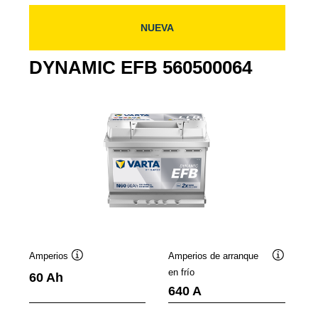
NUEVA
DYNAMIC EFB 560500064
Amperios
Amperios de arranque
mación
Información
Informaci
en frío
60 Ah
sobre
sobre
640 A
mientas
herramientas
herramien