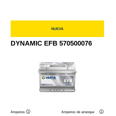
0
580500080
580500080
NUEVA
DYNAMIC EFB 570500076
Amperios
Amperios de arranque