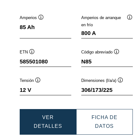
Amperios
Amperios de arranque
nformación
Información
Infor
en frío
85 Ah
obre
sobre
sobre
800 A
erramientas
herramientas
herra
ETN
Código abreviado
ión
Información
Información
585501080
N85
sobre
sobre
ntas
herramientas
herramientas
Tensión
Dimensiones (l/a/a)
ación
Información
Informació
12 V
306/173/225
sobre
sobre
ientas
herramientas
herramient
VER
FICHA DE
IC
DYNAMIC
DYNAMIC
DETALLES
DATOS
EFB
EFB