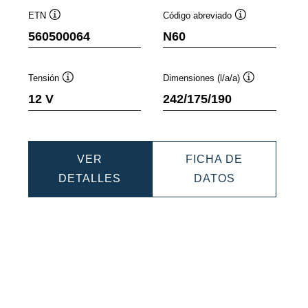
ETN
Código abreviado
Información
Información
560500064
N60
sobre
sobre
herramientas
herramientas
Tensión
Dimensiones (l/a/a)
n
Información
Información
12 V
242/175/190
sobre
sobre
as
herramientas
herramientas
VER
FICHA DE
DYNAMIC
DYNAMIC
DETALLES
DATOS
EFB
EFB
5
560500064
560500064