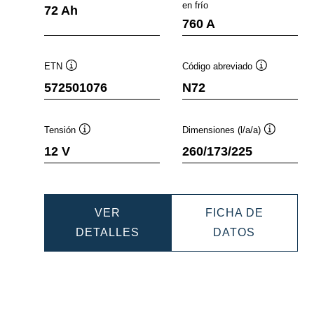
nformación
Información
Infor
en frío
72 Ah
obre
sobre
sobre
760 A
erramientas
herramientas
herra
ETN
Código abreviado
ión
Información
Información
572501076
N72
sobre
sobre
ntas
herramientas
herramientas
Tensión
Dimensiones (l/a/a)
ación
Información
Informació
12 V
260/173/225
sobre
sobre
ientas
herramientas
herramient
VER
FICHA DE
IC
DYNAMIC
DYNAMIC
DETALLES
DATOS
EFB
EFB
073
572501076
57250107