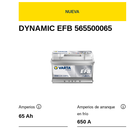
NUEVA
DYNAMIC EFB 565500065
Amperios
Amperios de arranque
nformación
Información
Infor
en frío
65 Ah
obre
sobre
sobre
650 A
erramientas
herramientas
herra