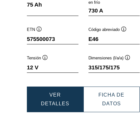
Información
I
en frío
75 Ah
sobre
s
730 A
herramientas
h
ETN
Código abreviado
Información
Informac
575500073
E46
sobre
sobre
herramientas
herramie
Tensión
Dimensiones (l/a/a)
Información
Inform
12 V
315/175/175
sobre
sobre
herramientas
herram
VER
FICHA DE
DYNAMIC
DYNAM
DETALLES
DATOS
EFB
EFB
575500073
575500