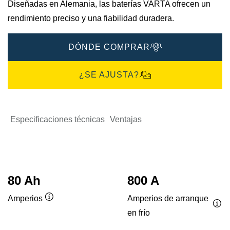
Diseñadas en Alemania, las baterías VARTA ofrecen un
rendimiento preciso y una fiabilidad duradera.
DÓNDE COMPRAR
¿SE AJUSTA?
Especificaciones técnicas
Ventajas
80 Ah
800 A
Amperios de arranque
Amperios
Información
en frío
Inf
sobre
sob
herramientas