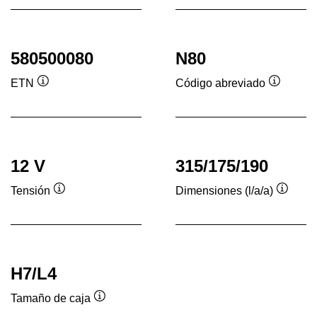
her
580500080
N80
ETN
Código abreviado
Información
Informac
sobre
sobre
herramientas
herrami
12 V
315/175/190
Tensión
Dimensiones (l/a/a)
Información
Inform
sobre
sobre
herramientas
herram
H7/L4
Tamaño de caja
Información