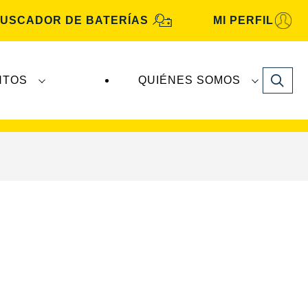
USCADOR DE BATERÍAS
MI PERFIL
Search
NTOS
QUIÉNES SOMOS
A Automotive
son fabricadas y distribuidas por