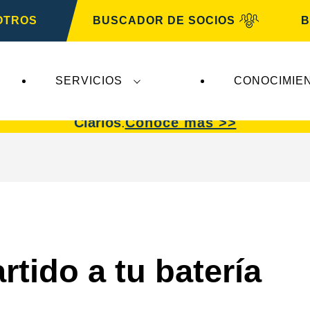
OTROS
BUSCADOR DE SOCIOS
B
SERVICIOS
CONOCIMIE
afectan a
VARTA Automotive
. Las baterías
VART
Clarios
.
Conoce más >>
tido a tu batería