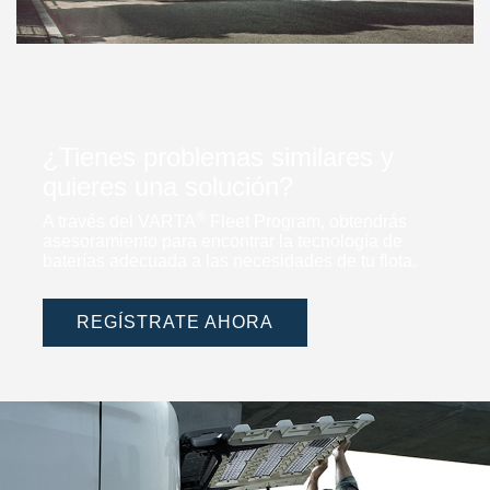
¿Tienes problemas similares y
quieres una solución?
®
A través del VARTA
Fleet Program, obtendrás
asesoramiento para encontrar la tecnología de
baterías adecuada a las necesidades de tu flota.
REGÍSTRATE AHORA