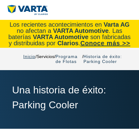
Los recientes acontecimientos en
Varta AG
no afectan a
VARTA Automotive
. Las
baterías
VARTA Automotive
son fabricadas
y distribuidas por
Clarios
.
Conoce más >>
Inicio
Servicios
Programa
Historia de éxito:
de Flotas
Parking Cooler
Una historia de éxito:
Parking Cooler