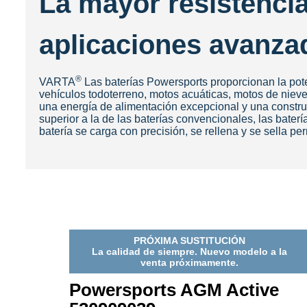
La mayor resistencia
aplicaciones avanza
®
VARTA
Las baterías Powersports proporcionan la poten
vehículos todoterreno, motos acuáticas, motos de niev
una energía de alimentación excepcional y una construc
superior a la de las baterías convencionales, las bat
batería se carga con precisión, se rellena y se sella 
PRÓXIMA SUSTITUCIÓN
La calidad de siempre. Nuevo modelo a la
venta próximamente.
Powersports AGM Active