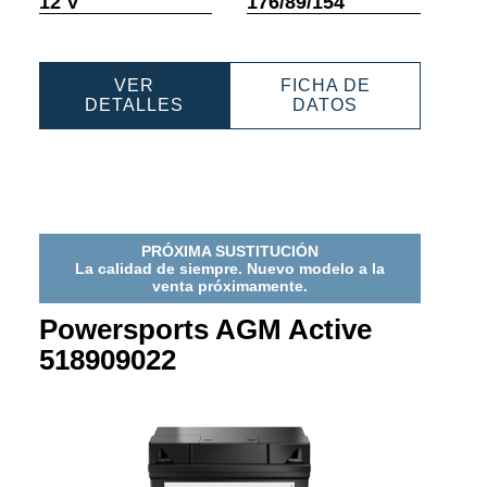
12 V
176/89/154
sobre
sobre
as
herramientas
herramientas
VER
FICHA DE
PORTS
POWERSPORTS
POWERSPOR
DETALLES
DATOS
AGM
AGM
ACTIVE
ACTIVE
0
518919031
518919031
PRÓXIMA SUSTITUCIÓN
La calidad de siempre. Nuevo modelo a la
venta próximamente.
Powersports AGM Active
518909022