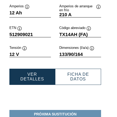
Amperios
Amperios de arranque
en frío
ación
Información
Información
12 Ah
210 A
sobre
sobre
ientas
herramientas
herramienta
ETN
Código abreviado
Información
Información
512909021
TX14AH (FA)
sobre
sobre
herramientas
herramientas
Tensión
Dimensiones (l/a/a)
n
Información
Información
12 V
133/90/164
sobre
sobre
as
herramientas
herramientas
VER
FICHA DE
PORTS
POWERSPORTS
POWERSPOR
DETALLES
DATOS
AGM
AGM
ACTIVE
ACTIVE
3
512909021
512909021
PRÓXIMA SUSTITUCIÓN