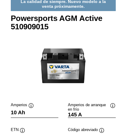
La calidad de siempre. Nuevo modelo a la
venta próximamente.
Powersports AGM Active
510909015
Amperios
Amperios de arranque
en frío
ación
Información
Información
10 Ah
145 A
sobre
sobre
ientas
herramientas
herramienta
ETN
Código abreviado