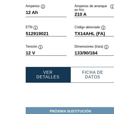
Amperios
Amperios de arranque
en frío
Información
I
12 Ah
210 A
sobre
s
herramientas
h
ETN
Código abreviado
Información
Informa
512919021
TX14AHL (FA)
sobre
sobre
herramientas
herram
Tensión
Dimensiones (l/a/a)
Información
Infor
12 V
133/90/164
sobre
sobr
herramientas
herra
VER
FICHA DE
POWERSPORTS
POWE
DETALLES
DATOS
AGM
AGM
ACTIVE
ACTIV
512919021
51291
PRÓXIMA SUSTITUCIÓN