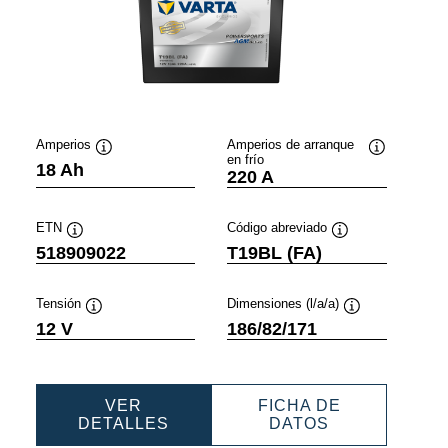
Amperios
Amperios de arranque
en frío
ación
Información
Información
18 Ah
220 A
sobre
sobre
ientas
herramientas
herramienta
ETN
Código abreviado
Información
Información
518909022
T19BL (FA)
sobre
sobre
herramientas
herramientas
Tensión
Dimensiones (l/a/a)
n
Información
Información
12 V
186/82/171
sobre
sobre
as
herramientas
herramientas
VER
FICHA DE
PORTS
POWERSPORTS
POWERSPOR
DETALLES
DATOS
AGM
AGM