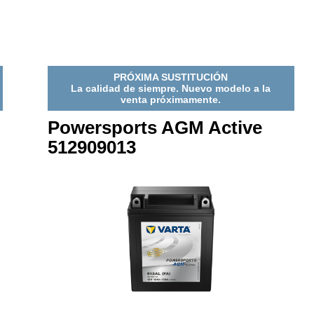
E
ACTIVE
ACTIVE
9033
518909031
51890903
PRÓXIMA SUSTITUCIÓN
La calidad de siempre. Nuevo modelo a la
venta próximamente.
Powersports AGM Active
512909013