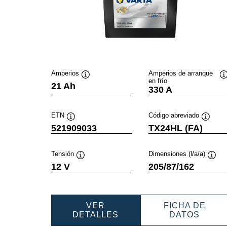
Amperios
Amperios de arranque
en frío
Información
I
21 Ah
330 A
sobre
s
herramientas
h
ETN
Código abreviado
Información
Informa
521909033
TX24HL (FA)
sobre
sobre
herramientas
herram
Tensión
Dimensiones (l/a/a)
Información
Infor
12 V
205/87/162
sobre
sobr
herramientas
herra
VER
FICHA DE
POWERSPORTS
POWE
DETALLES
DATOS
AGM
AGM