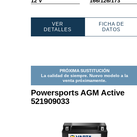
12 V
166/126/173
sobre
sobr
herramientas
herra
VER
FICHA DE
POWERSPORTS
POWE
DETALLES
DATOS
AGM
AGM
ACTIVE
ACTIV
530909039
53090
PRÓXIMA SUSTITUCIÓN
La calidad de siempre. Nuevo modelo a la
venta próximamente.
Powersports AGM Active
521909033