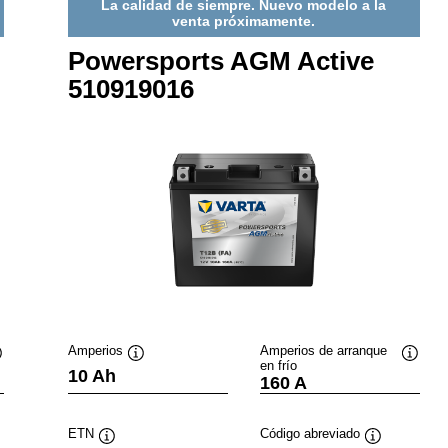
La calidad de siempre. Nuevo modelo a la
venta próximamente.
Powersports AGM Active
510919016
Amperios
Amperios de arranque
en frío
nformación
Información
Inform
10 Ah
160 A
obre
sobre
sobre
erramientas
herramientas
herram
ETN
Código abreviado