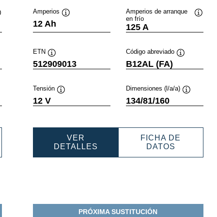
Amperios
Amperios de arranque
en frío
nformación
Información
Inform
12 Ah
125 A
obre
sobre
sobre
erramientas
herramientas
herram
ETN
Código abreviado
ción
Información
Información
512909013
B12AL (FA)
sobre
sobre
ientas
herramientas
herramientas
Tensión
Dimensiones (l/a/a)
mación
Información
Informació
12 V
134/81/160
e
sobre
sobre
mientas
herramientas
herramient
VER
FICHA DE
RSPORTS
POWERSPORTS
POWERS
DETALLES
DATOS
AGM
AGM
E
ACTIVE
ACTIVE
9021
512909013
51290901
PRÓXIMA SUSTITUCIÓN