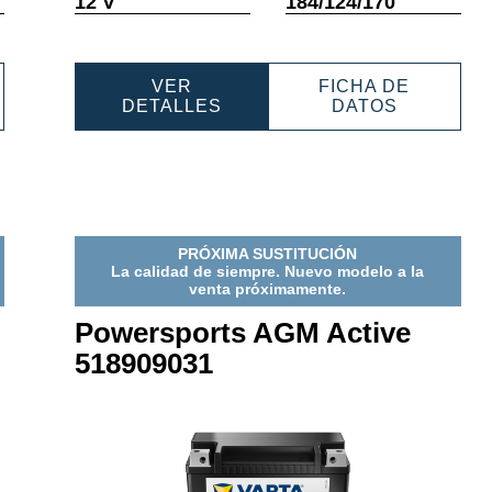
12 V
184/124/170
e
sobre
sobre
mientas
herramientas
herramient
VER
FICHA DE
RSPORTS
POWERSPORTS
POWERS
DETALLES
DATOS
AGM
AGM
E
ACTIVE
ACTIVE
9039
530909030
53090903
PRÓXIMA SUSTITUCIÓN
La calidad de siempre. Nuevo modelo a la
venta próximamente.
Powersports AGM Active
518909031