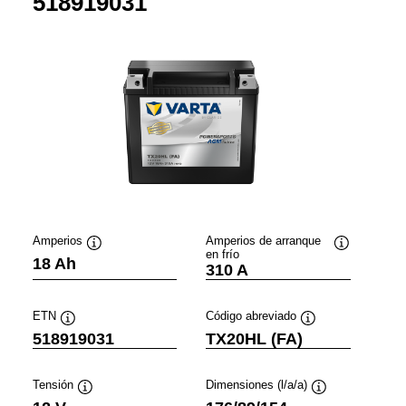
518919031
Amperios
Amperios de arranque
en frío
ación
Información
Información
18 Ah
310 A
sobre
sobre
ientas
herramientas
herramienta
ETN
Código abreviado
Información
Información
518919031
TX20HL (FA)
sobre
sobre
herramientas
herramientas
Tensión
Dimensiones (l/a/a)
n
Información
Información