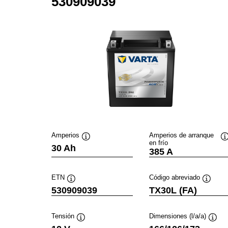
530909039
Amperios
Amperios de arranque
en frío
Información
I
30 Ah
385 A
sobre
s
herramientas
h
ETN
Código abreviado
Información
Informa
530909039
TX30L (FA)
sobre
sobre
herramientas
herram
Tensión
Dimensiones (l/a/a)
Información
Infor