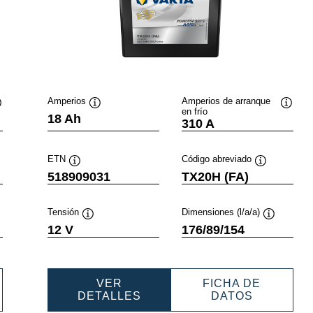
Amperios
Amperios de arranque
en frío
nformación
Información
Inform
18 Ah
310 A
obre
sobre
sobre
erramientas
herramientas
herram
ETN
Código abreviado
ción
Información
Información
518909031
TX20H (FA)
sobre
sobre
ientas
herramientas
herramientas
Tensión
Dimensiones (l/a/a)
mación
Información
Informació
12 V
176/89/154
e
sobre
sobre
mientas
herramientas
herramient
VER
FICHA DE
RSPORTS
POWERSPORTS
POWERS
DETALLES
DATOS
AGM
AGM