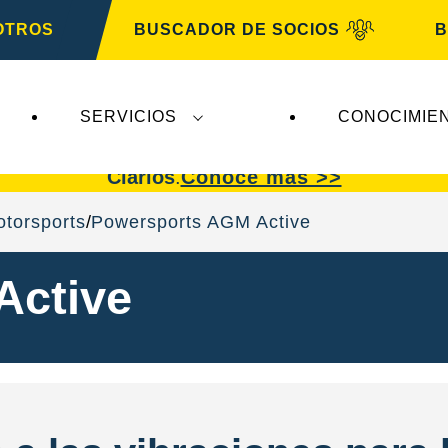
OTROS
BUSCADOR DE SOCIOS
B
SERVICIOS
CONOCIMIE
afectan a
VARTA Automotive
. Las baterías
VART
Clarios
.
Conoce más >>
torsports
Powersports AGM Active
Active