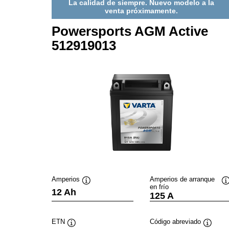
La calidad de siempre. Nuevo modelo a la
venta próximamente.
Powersports AGM Active
512919013
Amperios
Amperios de arranque
en frío
Información
I
12 Ah
125 A
sobre
s
herramientas
h
ETN
Código abreviado