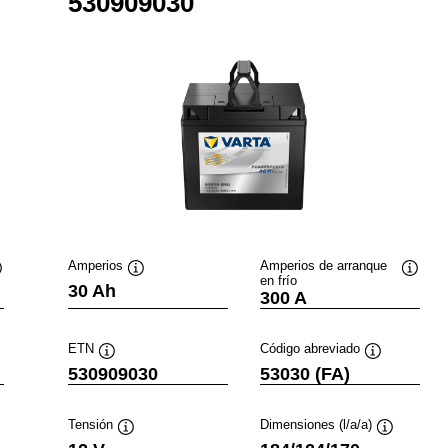
530909030
Amperios
Amperios de arranque
en frío
nformación
Información
Inform
30 Ah
300 A
obre
sobre
sobre
erramientas
herramientas
herram
ETN
Código abreviado
ción
Información
Información
530909030
53030 (FA)
sobre
sobre
ientas
herramientas
herramientas
Tensión
Dimensiones (l/a/a)
mación
Información
Informació