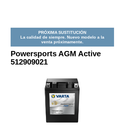
ACTIVE
ACTIVE
1
518909022
518909022
PRÓXIMA SUSTITUCIÓN
La calidad de siempre. Nuevo modelo a la
venta próximamente.
Powersports AGM Active
512909021