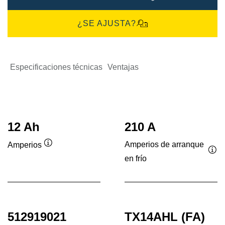
¿SE AJUSTA?
Especificaciones técnicas
Ventajas
12 Ah
210 A
Amperios de arranque
Amperios
Información
en frío
Inf
sobre
sob
herramientas
her
512919021
TX14AHL (FA)