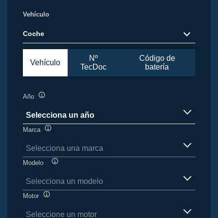
Vehículo
Coche
Nº
Código de
Vehículo
TecDoc
batería
Año
Información
sobre
Selecciona un año
herramientas
Artículos
Marca
Información
disponibles
sobre
Selecciona una marca
herramientas
Artículos
Modelo
Información
disponibles
sobre
Selecciona un modelo
herramientas
Artículos
Motor
Información
disponibles
sobre
Seleccione un motor
herramientas