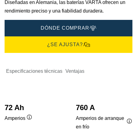
Diseñadas en Alemania, las baterías VARTA ofrecen un
rendimiento preciso y una fiabilidad duradera.
DÓNDE COMPRAR
¿SE AJUSTA?
Especificaciones técnicas
Ventajas
72 Ah
760 A
Amperios de arranque
Amperios
Información
en frío
Inf
sobre
sob
herramientas