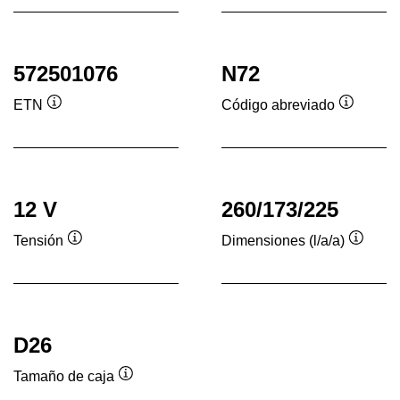
her
572501076
N72
ETN
Código abreviado
Información
Informac
sobre
sobre
herramientas
herrami
12 V
260/173/225
Tensión
Dimensiones (l/a/a)
Información
Inform
sobre
sobre
herramientas
herram
D26
Tamaño de caja
Información