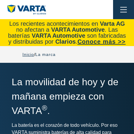
Togg
navi
Los recientes acontecimientos en
Varta AG
no afectan a
VARTA Automotive
. Las
baterías
VARTA Automotive
son fabricadas
y distribuidas por
Clarios
.
Conoce más >>
Inicio
La marca
La movilidad de hoy y de
mañana empieza con
®
VARTA
.
La batería es el corazón de todo vehículo. Por eso
VARTA suministra baterías de alta calidad para