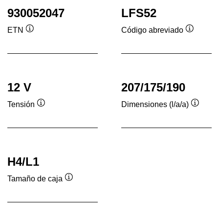
930052047
LFS52
ETN
Código abreviado
Información
Informac
sobre
sobre
herramientas
herrami
12 V
207/175/190
Tensión
Dimensiones (l/a/a)
Información
Inform
sobre
sobre
herramientas
herram
H4/L1
Tamaño de caja
Información
sobre
herramientas