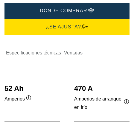
DÓNDE COMPRAR
¿SE AJUSTA?
Especificaciones técnicas
Ventajas
52 Ah
470 A
Amperios de arranque
Amperios
Información
en frío
Inf
sobre
sob
herramientas
her