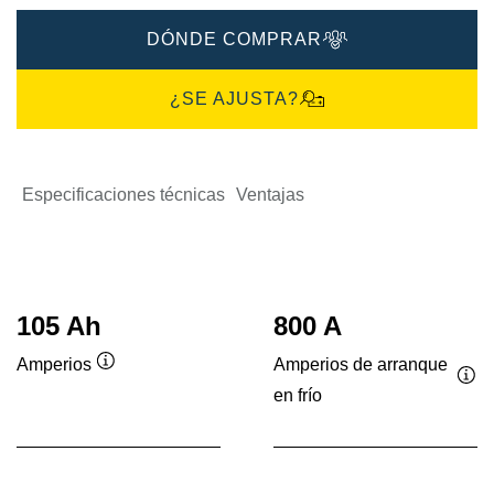
DÓNDE COMPRAR
¿SE AJUSTA?
Especificaciones técnicas
Ventajas
105 Ah
800 A
Amperios de arranque
Amperios
Información
en frío
Inf
sobre
sob
herramientas
her