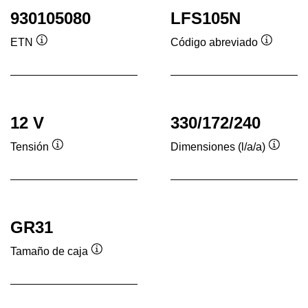
930105080
LFS105N
ETN
Código abreviado
Información
Informac
sobre
sobre
herramientas
herrami
12 V
330/172/240
Tensión
Dimensiones (l/a/a)
Información
Inform
sobre
sobre
herramientas
herram
GR31
Tamaño de caja
Información
sobre
herramientas