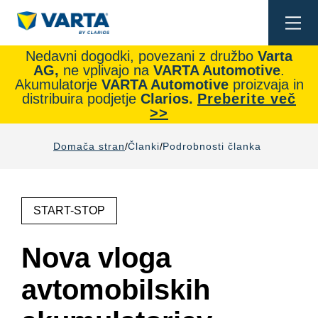
Togg
navi
Nedavni dogodki, povezani z družbo
Varta
AG,
ne vplivajo na
VARTA Automotive
.
Akumulatorje
VARTA Automotive
proizvaja in
distribuira podjetje
Clarios.
Preberite več
>>
Domača stran
Članki
Podrobnosti članka
START-STOP
Nova vloga
avtomobilskih