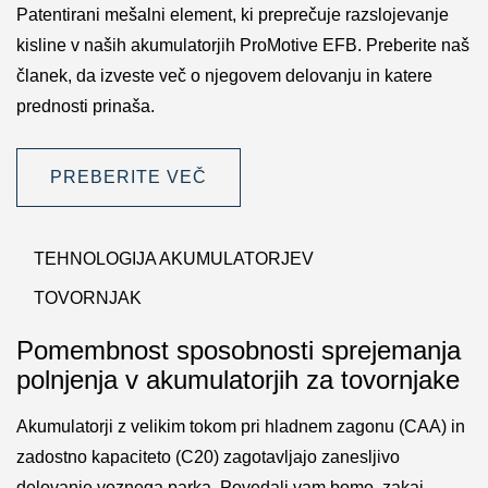
Patentirani mešalni element, ki preprečuje razslojevanje
kisline v naših akumulatorjih ProMotive EFB. Preberite naš
članek, da izveste več o njegovem delovanju in katere
prednosti prinaša.
PREBERITE VEČ
TEHNOLOGIJA AKUMULATORJEV
TOVORNJAK
Pomembnost sposobnosti sprejemanja
polnjenja v akumulatorjih za tovornjake
Akumulatorji z velikim tokom pri hladnem zagonu (CAA) in
zadostno kapaciteto (C20) zagotavljajo zanesljivo
delovanje voznega parka. Povedali vam bomo, zakaj.