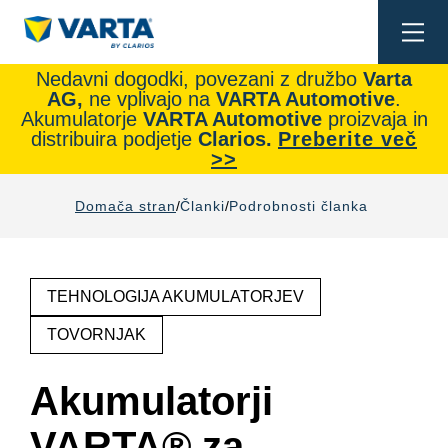
Togg
navi
Nedavni dogodki, povezani z družbo
Varta
AG,
ne vplivajo na
VARTA Automotive
.
Akumulatorje
VARTA Automotive
proizvaja in
distribuira podjetje
Clarios.
Preberite več
>>
Domača stran
Članki
Podrobnosti članka
TEHNOLOGIJA AKUMULATORJEV
TOVORNJAK
Akumulatorji
VARTA® za