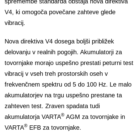
spremembe standarda obstaja nova direktiva
V4, ki omogoča povečane zahteve glede
vibracij.
Nova direktiva V4 dosega boljši približek
delovanju v realnih pogojih. Akumulatorji za
tovornjake morajo uspešno prestati peturni test
vibracij v vseh treh prostorskih oseh v
frekvenčnem spektru od 5 do 100 Hz. Le malo
akumulatorjev na trgu uspešno prestane ta
zahteven test. Zraven spadata tudi
®
akumulatorja VARTA
AGM za tovornjake in
®
VARTA
EFB za tovornjake.