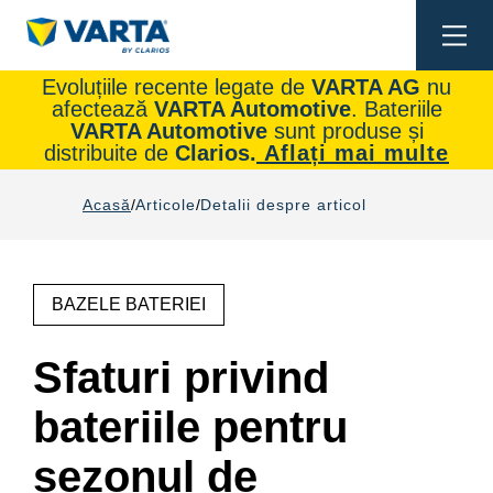
Togg
navi
Evoluțiile recente legate de
VARTA AG
nu
afectează
VARTA Automotive
. Bateriile
VARTA Automotive
sunt produse și
distribuite de
Clarios.
Aflați mai multe
Acasă
Articole
Detalii despre articol
BAZELE BATERIEI
Sfaturi privind
bateriile pentru
sezonul de