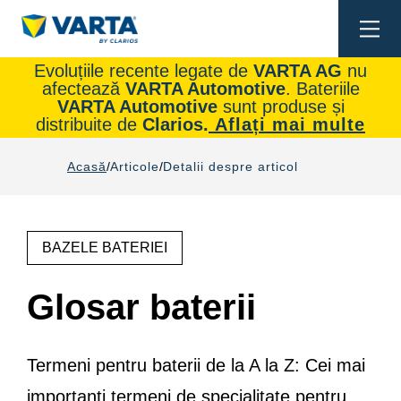
Togg
navi
Evoluțiile recente legate de
VARTA AG
nu
afectează
VARTA Automotive
. Bateriile
VARTA Automotive
sunt produse și
distribuite de
Clarios.
Aflați mai multe
Acasă
Articole
Detalii despre articol
BAZELE BATERIEI
Glosar baterii
Termeni pentru baterii de la A la Z: Cei mai
importanți termeni de specialitate pentru