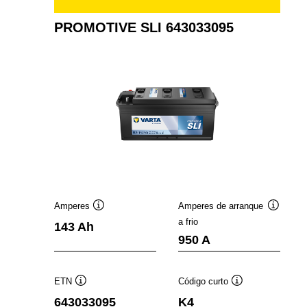
PROMOTIVE SLI 643033095
Amperes
Amperes de arranque
Dica
Dica
a frio
143 Ah
de
de
950 A
ferramenta
ferramen
ETN
Código curto
Dica
Dica
643033095
K4
de
de