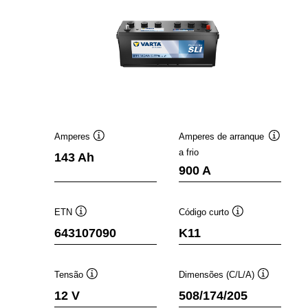
Amperes
Amperes de arranque
Dica
Dica
a frio
143 Ah
de
de
900 A
ferramenta
ferramen
ETN
Código curto
Dica
Dica
643107090
K11
de
de
ferramenta
ferramenta
Tensão
Dimensões (C/L/A)
Dica
Dica
12 V
508/174/205
de
de
ferramenta
ferramenta