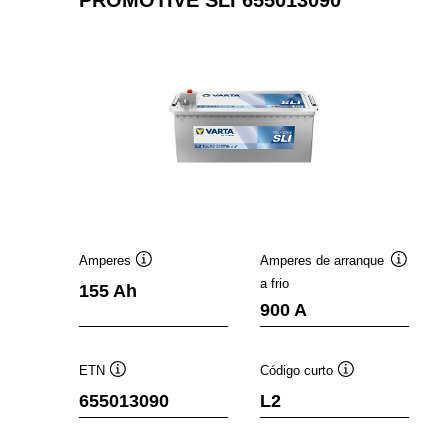
PROMOTIVE SLI 655013090
Amperes
Amperes de arranque
Dica
Dica
a frio
155 Ah
de
de
900 A
ferramenta
ferramen
ETN
Código curto
Dica
Dica
655013090
L2
de
de
ferramenta
ferramenta