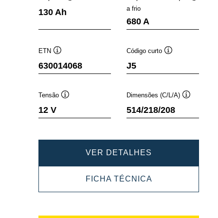
Dica
Dica
a frio
130 Ah
de
de
680 A
ferramenta
ferramen
ETN
Código curto
Dica
Dica
630014068
J5
de
de
ferramenta
ferramenta
Tensão
Dimensões (C/L/A)
Dica
Dica
12 V
514/218/208
de
de
ferramenta
ferramenta
PROMOTIVE
VER DETALHES
SLI
PROMOTIVE
FICHA TÉCNICA
630014068
SLI
630014068