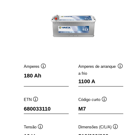
Amperes
Amperes de arranque
Dica
Dica
a frio
180 Ah
de
de
1100 A
ferramenta
ferramen
ETN
Código curto
Dica
Dica
680033110
M7
de
de
ferramenta
ferramenta
Tensão
Dimensões (C/L/A)
Dica
Dica