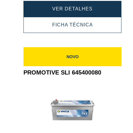
PROMOTIVE
VER DETALHES
SLI
PROMOTIVE
FICHA TÉCNICA
625023000
SLI
625023000
NOVO
PROMOTIVE SLI 645400080