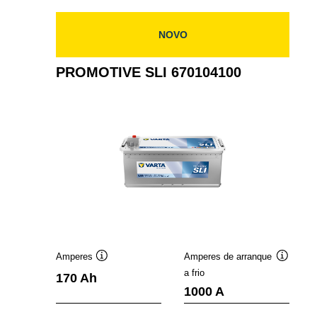
NOVO
PROMOTIVE SLI 670104100
Amperes
Amperes de arranque
Dica
Dica
a frio
170 Ah
de
de
1000 A
ferramenta
ferramen