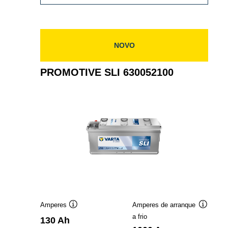
SLI
645400080
NOVO
PROMOTIVE SLI 630052100
Amperes
Amperes de arranque
Dica
Dica
a frio
130 Ah
de
de