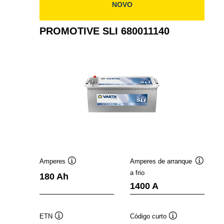
NOVO
PROMOTIVE SLI 680011140
Amperes
Amperes de arranque
Dica
Dica
a frio
180 Ah
de
de
1400 A
ferramenta
ferramen
ETN
Código curto