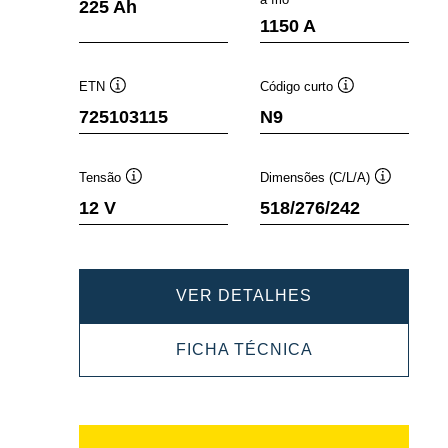
225 Ah
de
de
1150 A
ferramenta
ferramen
ETN
Código curto
Dica
Dica
725103115
N9
de
de
ferramenta
ferramenta
Tensão
Dimensões (C/L/A)
Dica
Dica
12 V
518/276/242
de
de
ferramenta
ferramenta
PROMOTIVE
VER DETALHES
SLI
PROMOTIVE
FICHA TÉCNICA
725103115
SLI
725103115