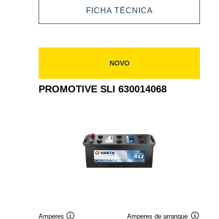
PROMOTIVE
FICHA TÉCNICA
640400080
SLI
640400080
NOVO
PROMOTIVE SLI 630014068
Amperes
Amperes de arranque