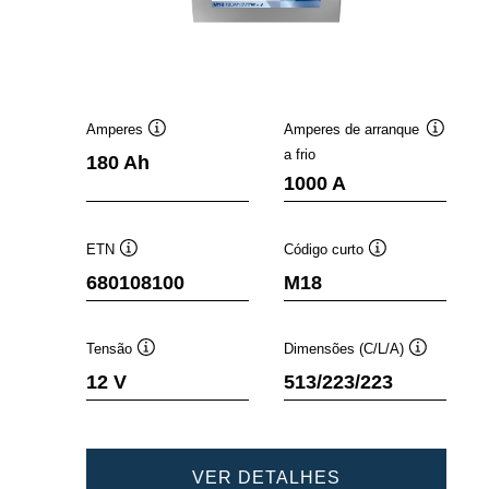
Amperes
Amperes de arranque
Dica
Dica
a frio
180 Ah
de
de
1000 A
ferramenta
ferramen
ETN
Código curto
Dica
Dica
680108100
M18
de
de
ferramenta
ferramenta
Tensão
Dimensões (C/L/A)
Dica
Dica
12 V
513/223/223
de
de
ferramenta
ferramenta
PROMOTIVE
VER DETALHES