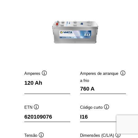
Amperes
Amperes de arranque
Dica
Dica
a frio
120 Ah
de
de
760 A
ferramenta
ferramen
ETN
Código curto
Dica
Dica
620109076
I16
de
de
ferramenta
ferramenta
Tensão
Dimensões (C/L/A)