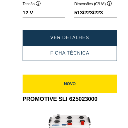
Tensão
Dimensões (C/L/A)
Dica
Dica
12 V
513/223/223
de
de
ferramenta
ferramenta
PROMOTIVE
VER DETALHES
SLI
PROMOTIVE
FICHA TÉCNICA
655013090
SLI
655013090
NOVO
PROMOTIVE SLI 625023000