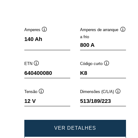
Amperes
Amperes de arranque
Dica
Dica
a frio
140 Ah
de
de
800 A
ferramenta
ferramen
ETN
Código curto
Dica
Dica
640400080
K8
de
de
ferramenta
ferramenta
Tensão
Dimensões (C/L/A)
Dica
Dica
12 V
513/189/223
de
de
ferramenta
ferramenta
PROMOTIVE
VER DETALHES
SLI