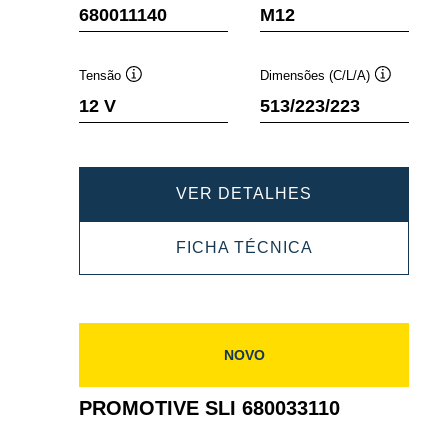
Dica
Dica
680011140
M12
de
de
ferramenta
ferramenta
Tensão
Dimensões (C/L/A)
Dica
Dica
12 V
513/223/223
de
de
ferramenta
ferramenta
PROMOTIVE
VER DETALHES
SLI
PROMOTIVE
FICHA TÉCNICA
680011140
SLI
680011140
NOVO
PROMOTIVE SLI 680033110