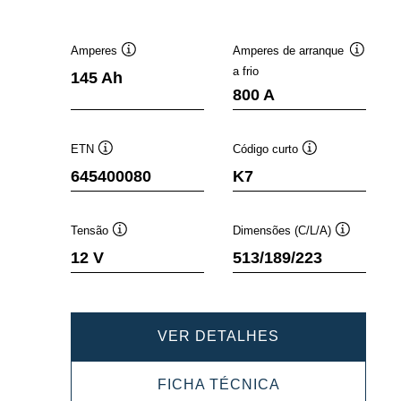
Amperes
Amperes de arranque
Dica
Dica
a frio
145 Ah
de
de
800 A
ferramenta
ferramen
ETN
Código curto
Dica
Dica
645400080
K7
de
de
ferramenta
ferramenta
Tensão
Dimensões (C/L/A)
Dica
Dica
12 V
513/189/223
de
de
ferramenta
ferramenta
PROMOTIVE
VER DETALHES
SLI
PROMOTIVE
FICHA TÉCNICA
645400080