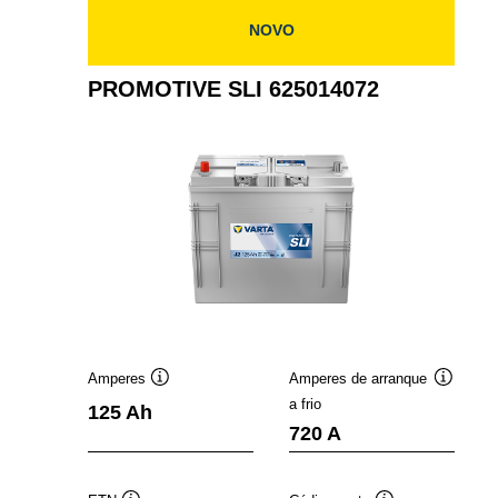
NOVO
PROMOTIVE SLI 625014072
Amperes
Amperes de arranque
Dica
Dica
a frio
125 Ah
de
de
720 A
ferramenta
ferramen