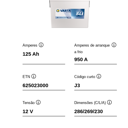
Amperes
Amperes de arranque
Dica
Dica
a frio
125 Ah
de
de
950 A
ferramenta
ferramen
ETN
Código curto
Dica
Dica
625023000
J3
de
de
ferramenta
ferramenta
Tensão
Dimensões (C/L/A)
Dica
Dica
12 V
286/269/230
de
de
ferramenta
ferramenta