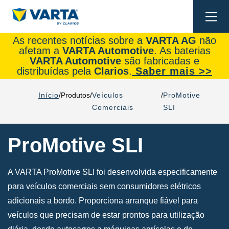
Togg
navi
As recentes notícias sobre a
VARTA AG
não
afetam a
VARTA Automotive
. As baterias
VARTA Automotive
são fabricadas e
distribuídas pela
Clarios
.
Saber mais >>
Início
Produtos
Veículos
ProMotive
Comerciais
SLI
ProMotive SLI
A VARTA ProMotive SLI foi desenvolvida especificamente
para veículos comerciais sem consumidores elétricos
adicionais a bordo. Proporciona arranque fiável para
veículos que precisam de estar prontos para utilização