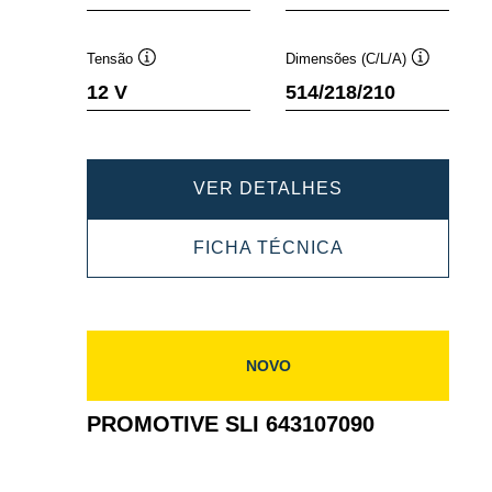
ferramenta
ferramenta
Tensão
Dimensões (C/L/A)
Dica
Dica
12 V
514/218/210
de
de
ferramenta
ferramenta
PROMOTIVE
VER DETALHES
SLI
PROMOTIVE
FICHA TÉCNICA
643033095
SLI
643033095
NOVO
PROMOTIVE SLI 643107090