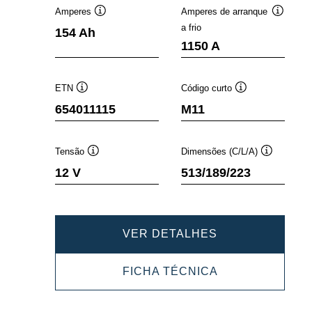
Amperes
Amperes de arranque
Dica
Dica
a frio
154 Ah
de
de
1150 A
ferramenta
ferramen
ETN
Código curto
Dica
Dica
654011115
M11
de
de
ferramenta
ferramenta
Tensão
Dimensões (C/L/A)
Dica
Dica
12 V
513/189/223
de
de
ferramenta
ferramenta
PROMOTIVE
VER DETALHES
SLI
PROMOTIVE
FICHA TÉCNICA
654011115
SLI
654011115