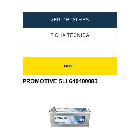
PROMOTIVE
VER DETALHES
SLI
PROMOTIVE
FICHA TÉCNICA
643107090
SLI
643107090
NOVO
PROMOTIVE SLI 640400080