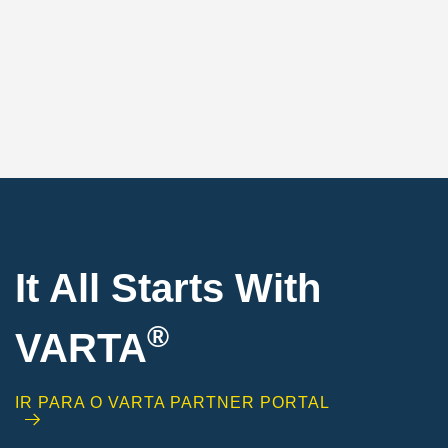
It All Starts With
®
VARTA
IR PARA O VARTA PARTNER PORTAL