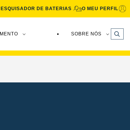
PESQUISADOR DE BATERIAS
O MEU PERFIL
Search
IMENTO
SOBRE NÓS
Automotive
são fabricadas e distribuídas pela