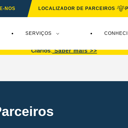
E-NOS
LOCALIZADOR DE PARCEIROS
SERVIÇOS
CONHEC
afetam a
VARTA Automotive
. As baterias
VARTA 
Clarios
.
Saber mais >>
Parceiros