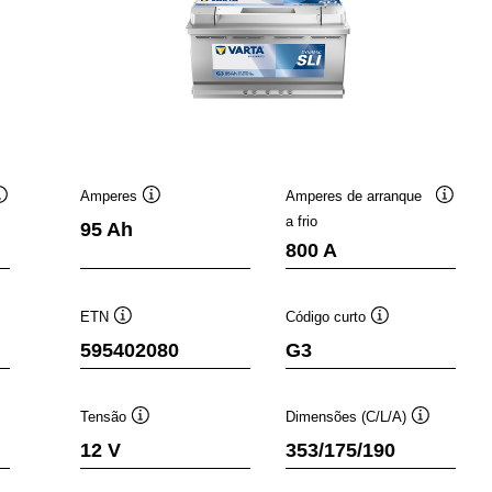
Amperes
Amperes de arranque
Dica
Dica
Dica
a frio
95 Ah
de
de
de
800 A
ferramenta
ferramenta
ferrame
ETN
Código curto
Dica
Dica
595402080
G3
de
de
a
ferramenta
ferramenta
Tensão
Dimensões (C/L/A)
a
Dica
Dica
12 V
353/175/190
de
de
ramenta
ferramenta
ferramenta