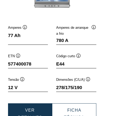
Amperes
Amperes de arranque
Dica
Dica
a frio
77 Ah
de
de
780 A
nta
ferramenta
ferramenta
ETN
Código curto
Dica
Dica
577400078
E44
de
de
ferramenta
ferramenta
Tensão
Dimensões (C/L/A)
Dica
Dica
12 V
278/175/190
de
de
ferramenta
ferramenta
VER
FICHA