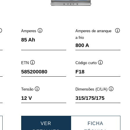
Amperes
Amperes de arranque
Dica
Dica
Dica
a frio
85 Ah
de
de
de
800 A
ferramenta
ferramenta
ferrame
ETN
Código curto
Dica
Dica
585200080
F18
de
de
a
ferramenta
ferramenta
Tensão
Dimensões (C/L/A)
a
Dica
Dica
12 V
315/175/175
de
de
ramenta
ferramenta
ferramenta
VER
FICHA