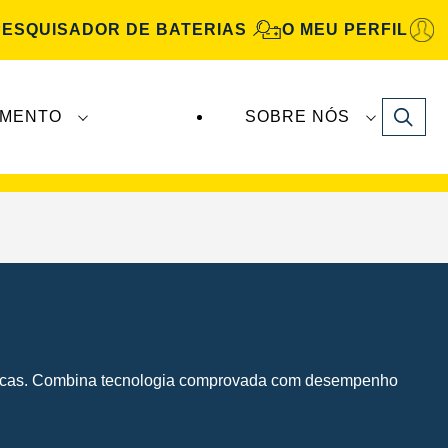
PESQUISADOR DE BATERIAS
O MEU PERFIL
Search
IMENTO
SOBRE NÓS
Automotive
são fabricadas e distribuídas pela
ásicas. Combina tecnologia comprovada com desempenho