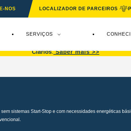
E-NOS
LOCALIZADOR DE PARCEIROS
SERVIÇOS
CONHEC
afetam a
VARTA Automotive
. As baterias
VARTA 
Clarios
.
Saber mais >>
os sem sistemas Start-Stop e com necessidades energéticas b
vencional.