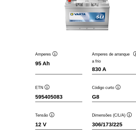
Amperes
Amperes de arranque
Dica
a frio
95 Ah
de
830 A
ferramenta
ETN
Código curto
Dica
Dica
595405083
G8
de
de
ferramenta
ferrament
Tensão
Dimensões (C/L/A)
Dica
Dic
12 V
306/173/225
de
de
ferramenta
fer