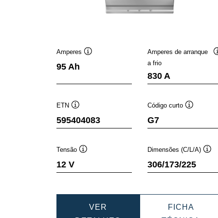
Amperes
Amperes de arranque
Dica
a frio
95 Ah
de
830 A
ferramenta
ETN
Código curto
Dica
Dica
595404083
G7
de
de
ferramenta
ferrament
Tensão
Dimensões (C/L/A)
Dica
Dic
12 V
306/173/225
de
de
ferramenta
fer
VER
FICHA