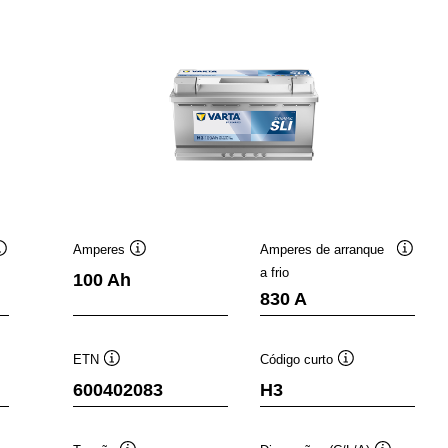
Amperes
Amperes de arranque
Dica
Dica
Dica
a frio
100 Ah
de
de
de
830 A
ferramenta
ferramenta
ferrame
ETN
Código curto
Dica
Dica
600402083
H3
de
de
a
ferramenta
ferramenta