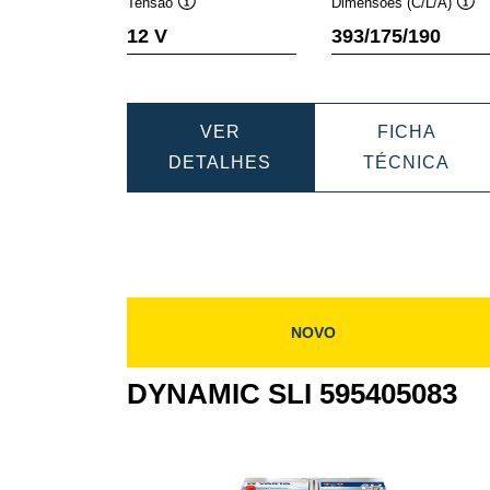
Tensão
Dimensões (C/L/A)
Dica
Dic
12 V
393/175/190
de
de
ferramenta
fer
VER
FICHA
DYNAMIC
DYN
DETALHES
TÉCNICA
SLI
SLI
610402092
610
NOVO
DYNAMIC SLI 595405083