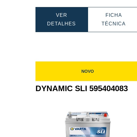
VER
FICHA
DYNAMIC
DYN
DETALHES
TÉCNICA
SLI
SLI
595405083
595
NOVO
DYNAMIC SLI 595404083