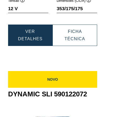
Tensão
Dimensões (C/L/A)
Dica
Dica
12 V
353/175/175
de
de
ferramenta
ferramenta
VER
FICHA
C
DYNAMIC
DYNAMIC
DETALHES
TÉCNICA
SLI
SLI
3
588403074
588403074
NOVO
DYNAMIC SLI 590122072