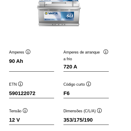
Amperes
Amperes de arranque
Dica
Dica
a frio
90 Ah
de
de
720 A
nta
ferramenta
ferramenta
ETN
Código curto
Dica
Dica
590122072
F6
de
de
ferramenta
ferramenta
Tensão
Dimensões (C/L/A)
Dica
Dica
12 V
353/175/190
de
de
ferramenta
ferramenta