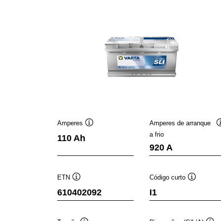
Amperes
Amperes de arranque
Dica
a frio
110 Ah
de
920 A
ferramenta
ETN
Código curto
Dica
Dica
610402092
I1
de
de
ferramenta
ferrament