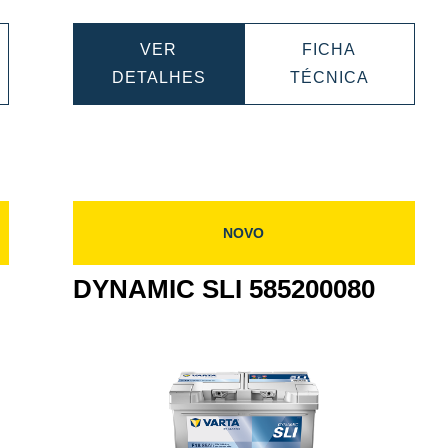
VER
FICHA
AMIC
DYNAMIC
DYNAMI
DETALHES
TÉCNICA
SLI
SLI
405083
595402080
59540208
NOVO
DYNAMIC SLI 585200080