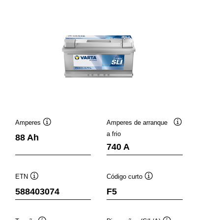
Amperes
Amperes de arranque
Dica
Dica
a frio
88 Ah
de
de
740 A
nta
ferramenta
ferramenta
ETN
Código curto
Dica
Dica
588403074
F5
de
de
ferramenta
ferramenta