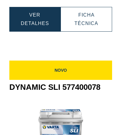
VER
FICHA
C
DYNAMIC
DYNAMIC
DETALHES
TÉCNICA
SLI
SLI
0
590122072
590122072
NOVO
DYNAMIC SLI 577400078