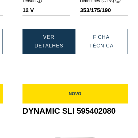
Tensão
Dimensões (C/L/A)
a
Dica
Dica
12 V
353/175/190
de
de
ramenta
ferramenta
ferramenta
VER
FICHA
AMIC
DYNAMIC
DYNAMI
DETALHES
TÉCNICA
SLI
SLI
402092
600402083
60040208
NOVO
DYNAMIC SLI 595402080