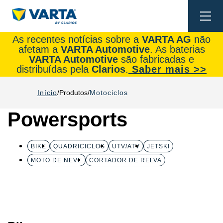
Togg
navi
As recentes notícias sobre a
VARTA AG
não
afetam a
VARTA Automotive
. As baterias
VARTA Automotive
são fabricadas e
distribuídas pela
Clarios
.
Saber mais >>
Início
Produtos
Motociclos
Powersports
BIKE
QUADRICICLOS
UTV/ATV
JETSKI
MOTO DE NEVE
CORTADOR DE RELVA