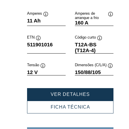
Amperes
Amperes de
arranque a frio
Dica
Dica
11 Ah
160 A
de
de
ferramenta
ferramenta
ETN
Código curto
Dica
Dica
511901016
T12A-BS
de
de
(T12A-4)
ferramenta
ferramenta
Tensão
Dimensões (C/L/A)
Dica
Dica
12 V
150/88/105
de
de
ferramenta
ferramenta
POWERSPORT
VER DETALHES
AGM
511901016
POWERSPORT
FICHA TÉCNICA
AGM
511901016