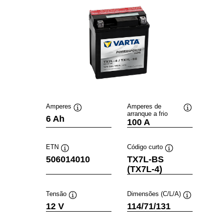
Amperes
Amperes de
arranque a frio
Dica
Dica
6 Ah
100 A
de
de
ferramenta
ferramenta
ETN
Código curto
Dica
Dica
506014010
TX7L-BS
de
de
(TX7L-4)
ferramenta
ferramenta
Tensão
Dimensões (C/L/A)
Dica
Dica
12 V
114/71/131
de
de