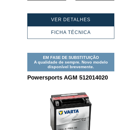
de
de
ferramenta
ferramenta
POWERSPORT
VER DETALHES
AGM
514901021
POWERSPORT
FICHA TÉCNICA
AGM
514901021
EM FASE DE SUBSTITUIÇÃO
A qualidade de sempre. Novo modelo
disponível brevemente.
Powersports AGM 512014020