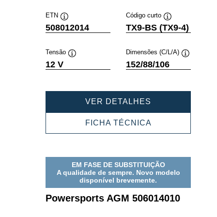
ferramenta
ferramenta
ETN
Código curto
Dica
Dica
508012014
TX9-BS (TX9-4)
de
de
ferramenta
ferramenta
Tensão
Dimensões (C/L/A)
Dica
Dica
12 V
152/88/106
de
de
ferramenta
ferramenta
POWERSPORT
VER DETALHES
AGM
508012014
POWERSPORT
FICHA TÉCNICA
AGM
508012014
EM FASE DE SUBSTITUIÇÃO
A qualidade de sempre. Novo modelo
disponível brevemente.
Powersports AGM 506014010