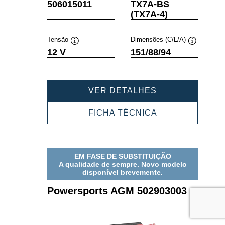
Dica
Dica
506015011
TX7A-BS
de
de
(TX7A-4)
ferramenta
ferramenta
Tensão
Dimensões (C/L/A)
Dica
Dica
12 V
151/88/94
de
de
ferramenta
ferramenta
POWERSPORT
VER DETALHES
AGM
506015011
POWERSPORT
FICHA TÉCNICA
AGM
506015011
EM FASE DE SUBSTITUIÇÃO
A qualidade de sempre. Novo modelo
disponível brevemente.
Powersports AGM 502903003