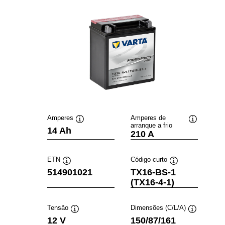
Amperes
Amperes de
arranque a frio
Dica
Dica
14 Ah
210 A
de
de
ferramenta
ferramenta
ETN
Código curto
Dica
Dica
514901021
TX16-BS-1
de
de
(TX16-4-1)
ferramenta
ferramenta
Tensão
Dimensões (C/L/A)
Dica
Dica
12 V
150/87/161