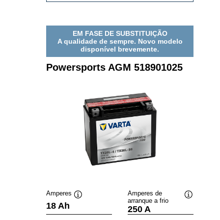
514902021
EM FASE DE SUBSTITUIÇÃO
A qualidade de sempre. Novo modelo
disponível brevemente.
Powersports AGM 518901025
Amperes
Amperes de
arranque a frio
Dica
Dica
18 Ah
250 A
de
de
ferramenta
ferramenta