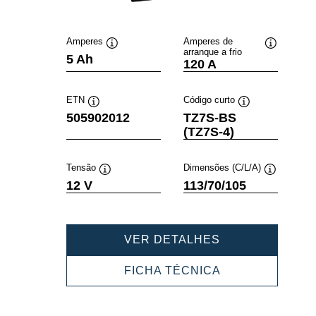
Amperes
Amperes de
arranque a frio
Dica
Dica
5 Ah
120 A
de
de
ferramenta
ferramenta
ETN
Código curto
Dica
Dica
505902012
TZ7S-BS
de
de
(TZ7S-4)
ferramenta
ferramenta
Tensão
Dimensões (C/L/A)
Dica
Dica
12 V
113/70/105
de
de
ferramenta
ferramenta
POWERSPORT
VER DETALHES
AGM
505902012
POWERSPORT
FICHA TÉCNICA
AGM
505902012