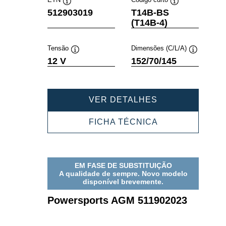
Dica
Dica
512903019
T14B-BS
de
de
(T14B-4)
ferramenta
ferramenta
Tensão
Dimensões (C/L/A)
Dica
Dica
12 V
152/70/145
de
de
ferramenta
ferramenta
POWERSPORT
VER DETALHES
AGM
512903019
POWERSPORT
FICHA TÉCNICA
AGM
512903019
EM FASE DE SUBSTITUIÇÃO
A qualidade de sempre. Novo modelo
disponível brevemente.
Powersports AGM 511902023