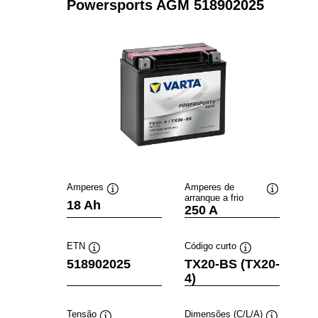
Powersports AGM 518902025
Amperes
Amperes de
arranque a frio
Dica
Dica
18 Ah
250 A
de
de
ferramenta
ferramenta
ETN
Código curto
Dica
Dica
518902025
TX20-BS (TX20-
de
de
4)
ferramenta
ferramenta
Tensão
Dimensões (C/L/A)