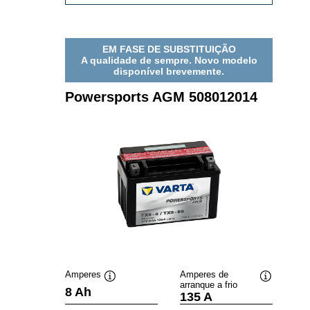
AGM
507901012
EM FASE DE SUBSTITUIÇÃO
A qualidade de sempre. Novo modelo
disponível brevemente.
Powersports AGM 508012014
Amperes
Amperes de
arranque a frio
Dica
Dica
8 Ah
135 A
de
de