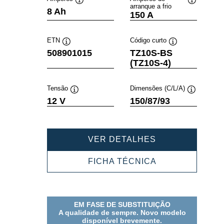
arranque a frio
Dica
Dica
8 Ah
150 A
de
de
ferramenta
ferramenta
ETN
Código curto
Dica
Dica
508901015
TZ10S-BS
de
de
(TZ10S-4)
ferramenta
ferramenta
Tensão
Dimensões (C/L/A)
Dica
Dica
12 V
150/87/93
de
de
ferramenta
ferramenta
POWERSPORT
VER DETALHES
AGM
508901015
POWERSPORT
FICHA TÉCNICA
AGM
508901015
EM FASE DE SUBSTITUIÇÃO
A qualidade de sempre. Novo modelo
disponível brevemente.