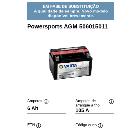
EM FASE DE SUBSTITUIÇÃO
A qualidade de sempre. Novo modelo
disponível brevemente.
Powersports AGM 506015011
Amperes
Amperes de
arranque a frio
Dica
Dica
6 Ah
105 A
de
de
ferramenta
ferramenta
ETN
Código curto