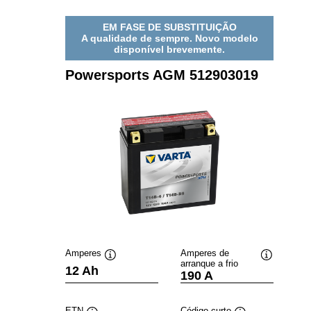
EM FASE DE SUBSTITUIÇÃO
A qualidade de sempre. Novo modelo
disponível brevemente.
Powersports AGM 512903019
Amperes
Amperes de
arranque a frio
Dica
Dica
12 Ah
190 A
de
de
ferramenta
ferramenta
ETN
Código curto