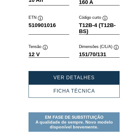
160 A
de
de
ferramenta
ferramenta
ETN
Código curto
Dica
Dica
510901016
T12B-4 (T12B-
de
de
BS)
ferramenta
ferramenta
Tensão
Dimensões (C/L/A)
Dica
Dica
12 V
151/70/131
de
de
ferramenta
ferramenta
POWERSPORT
VER DETALHES
AGM
510901016
POWERSPORT
FICHA TÉCNICA
AGM
510901016
EM FASE DE SUBSTITUIÇÃO
A qualidade de sempre. Novo modelo
disponível brevemente.