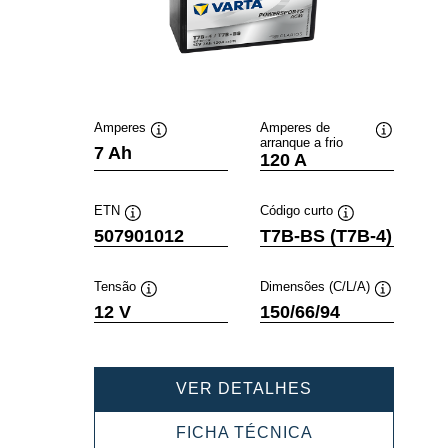
Amperes
Amperes de
arranque a frio
Dica
Dica
7 Ah
120 A
de
de
ferramenta
ferramenta
ETN
Código curto
Dica
Dica
507901012
T7B-BS (T7B-4)
de
de
ferramenta
ferramenta
Tensão
Dimensões (C/L/A)
Dica
Dica
12 V
150/66/94
de
de
ferramenta
ferramenta
POWERSPORT
VER DETALHES
AGM
507901012
POWERSPORT
FICHA TÉCNICA