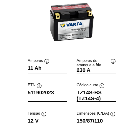
Amperes
Amperes de
arranque a frio
Dica
Dica
11 Ah
230 A
de
de
ferramenta
ferramenta
ETN
Código curto
Dica
Dica
511902023
TZ14S-BS
de
de
(TZ14S-4)
ferramenta
ferramenta
Tensão
Dimensões (C/L/A)
Dica
Dica
12 V
150/87/110
de
de
ferramenta
ferramenta