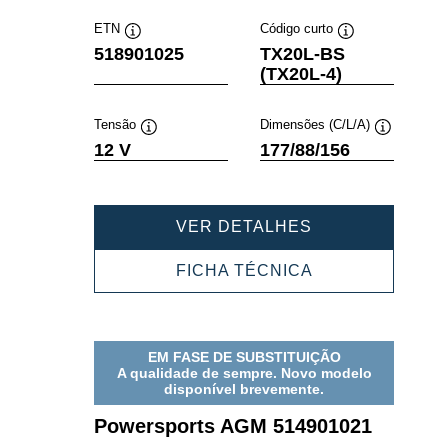
ETN
Código curto
Dica
Dica
518901025
TX20L-BS
de
de
(TX20L-4)
ferramenta
ferramenta
Tensão
Dimensões (C/L/A)
Dica
Dica
12 V
177/88/156
de
de
ferramenta
ferramenta
POWERSPORT
VER DETALHES
AGM
518901025
POWERSPORT
FICHA TÉCNICA
AGM
518901025
EM FASE DE SUBSTITUIÇÃO
A qualidade de sempre. Novo modelo
disponível brevemente.
Powersports AGM 514901021