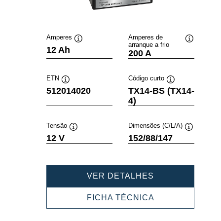
Amperes
Amperes de
arranque a frio
Dica
Dica
12 Ah
200 A
de
de
ferramenta
ferramenta
ETN
Código curto
Dica
Dica
512014020
TX14-BS (TX14-
de
de
4)
ferramenta
ferramenta
Tensão
Dimensões (C/L/A)
Dica
Dica
12 V
152/88/147
de
de
ferramenta
ferramenta
POWERSPORT
VER DETALHES
AGM
512014020
POWERSPORT
FICHA TÉCNICA
AGM
512014020