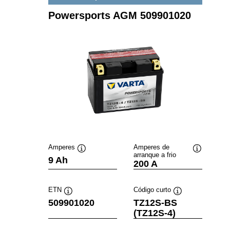
Powersports AGM 509901020
Amperes
Amperes de
arranque a frio
Dica
Dica
9 Ah
200 A
de
de
ferramenta
ferramenta
ETN
Código curto
Dica
Dica
509901020
TZ12S-BS
de
de
(TZ12S-4)
ferramenta
ferramenta