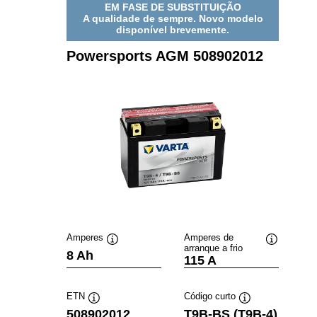
EM FASE DE SUBSTITUIÇÃO
A qualidade de sempre. Novo modelo
disponível brevemente.
Powersports AGM 508902012
Amperes
Amperes de
arranque a frio
Dica
Dica
8 Ah
115 A
de
de
ferramenta
ferramenta
ETN
Código curto
Dica
Dica
508902012
T9B-BS (T9B-4)