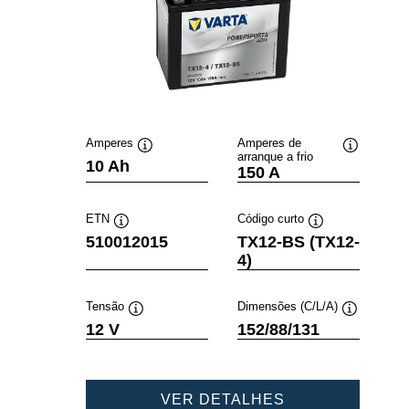
Amperes
Amperes de
arranque a frio
Dica
Dica
10 Ah
150 A
de
de
ferramenta
ferramenta
ETN
Código curto
Dica
Dica
510012015
TX12-BS (TX12-
de
de
4)
ferramenta
ferramenta
Tensão
Dimensões (C/L/A)
Dica
Dica
12 V
152/88/131
de
de
ferramenta
ferramenta
POWERSPORT
VER DETALHES