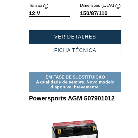
Tensão
Dimensões (C/L/A)
Dica
Dica
12 V
150/87/110
de
de
ferramenta
ferramenta
POWERSPORT
VER DETALHES
AGM
509901020
POWERSPORT
FICHA TÉCNICA
AGM
509901020
EM FASE DE SUBSTITUIÇÃO
A qualidade de sempre. Novo modelo
disponível brevemente.
Powersports AGM 507901012