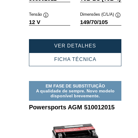
de
de
ferramenta
ferramenta
Tensão
Dimensões (C/L/A)
Dica
Dica
12 V
149/70/105
de
de
ferramenta
ferramenta
POWERSPORT
VER DETALHES
AGM
508902012
POWERSPORT
FICHA TÉCNICA
AGM
508902012
EM FASE DE SUBSTITUIÇÃO
A qualidade de sempre. Novo modelo
disponível brevemente.
Powersports AGM 510012015