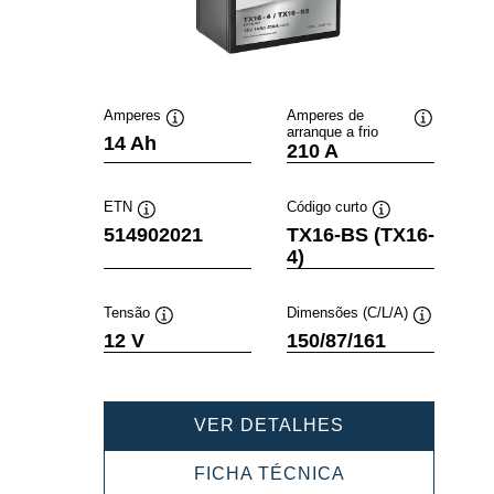
Amperes
Amperes de
arranque a frio
Dica
Dica
14 Ah
210 A
de
de
ferramenta
ferramenta
ETN
Código curto
Dica
Dica
514902021
TX16-BS (TX16-
de
de
4)
ferramenta
ferramenta
Tensão
Dimensões (C/L/A)
Dica
Dica
12 V
150/87/161
de
de
ferramenta
ferramenta
POWERSPORT
VER DETALHES
AGM
514902021
POWERSPORT
FICHA TÉCNICA
AGM