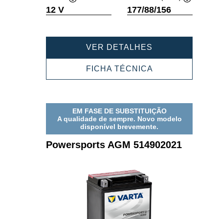
Dica
Dica
12 V
177/88/156
de
de
ferramenta
ferramenta
POWERSPORT
VER DETALHES
AGM
518902025
POWERSPORT
FICHA TÉCNICA
AGM
518902025
EM FASE DE SUBSTITUIÇÃO
A qualidade de sempre. Novo modelo
disponível brevemente.
Powersports AGM 514902021