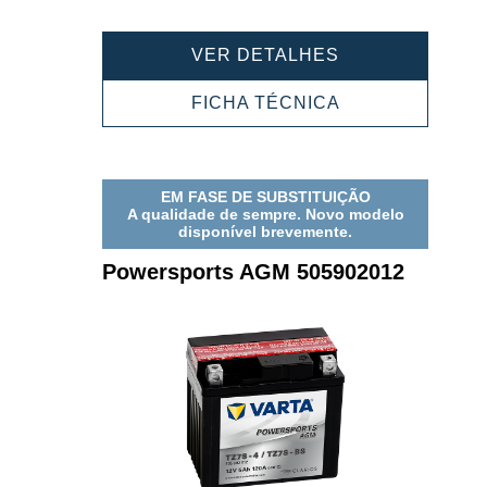
ferramenta
ferramenta
POWERSPORT
VER DETALHES
AGM
506014010
POWERSPORT
FICHA TÉCNICA
AGM
506014010
EM FASE DE SUBSTITUIÇÃO
A qualidade de sempre. Novo modelo
disponível brevemente.
Powersports AGM 505902012