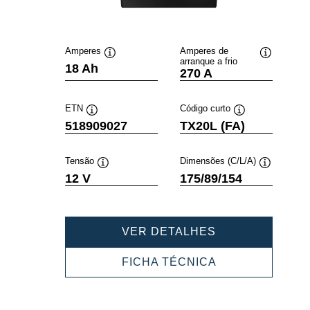
Amperes
Amperes de
arranque a frio
Dica
Dica
18 Ah
270 A
de
de
ferramenta
ferramenta
ETN
Código curto
Dica
Dica
518909027
TX20L (FA)
de
de
ferramenta
ferramenta
Tensão
Dimensões (C/L/A)
Dica
Dica
12 V
175/89/154
de
de
ferramenta
ferramenta
POWERSPORT
VER DETALHES
AGM
ACTIVE
POWERSPORT
FICHA TÉCNICA
518909027
AGM
ACTIVE
518909027