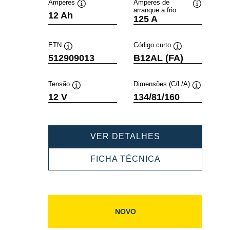
Amperes
Amperes de
arranque a frio
Dica
Dica
12 Ah
125 A
de
de
ferramenta
ferramenta
ETN
Código curto
Dica
Dica
512909013
B12AL (FA)
de
de
ferramenta
ferramenta
Tensão
Dimensões (C/L/A)
Dica
Dica
12 V
134/81/160
de
de
ferramenta
ferramenta
POWERSPORT
VER DETALHES
AGM
ACTIVE
POWERSPORT
FICHA TÉCNICA
512909013
AGM
ACTIVE
512909013
NOVO