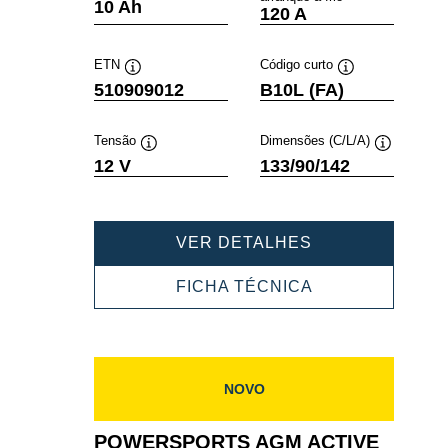
Dica
Dica
10 Ah
120 A
de
de
ferramenta
ferramenta
ETN
Código curto
Dica
Dica
510909012
B10L (FA)
de
de
ferramenta
ferramenta
Tensão
Dimensões (C/L/A)
Dica
Dica
12 V
133/90/142
de
de
ferramenta
ferramenta
POWERSPORT
VER DETALHES
AGM
ACTIVE
POWERSPORT
FICHA TÉCNICA
510909012
AGM
ACTIVE
510909012
NOVO
POWERSPORTS AGM ACTIVE