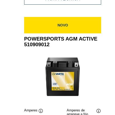
511909021
AGM
ACTIVE
511909021
NOVO
POWERSPORTS AGM ACTIVE
510909012
Amperes
Amperes de
arranque a frio