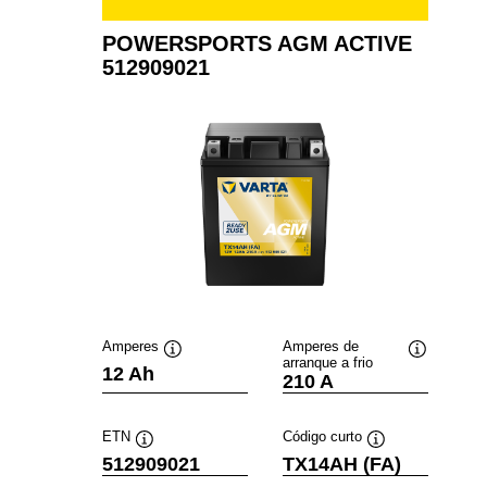
POWERSPORTS AGM ACTIVE
512909021
Amperes
Amperes de
arranque a frio
Dica
Dica
12 Ah
210 A
de
de
ferramenta
ferramenta
ETN
Código curto
Dica
Dica
512909021
TX14AH (FA)
de
de