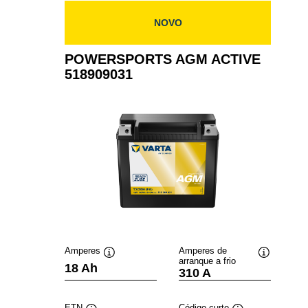
NOVO
POWERSPORTS AGM ACTIVE
518909031
Amperes
Amperes de
arranque a frio
Dica
Dica
18 Ah
310 A
de
de
ferramenta
ferramenta
ETN
Código curto