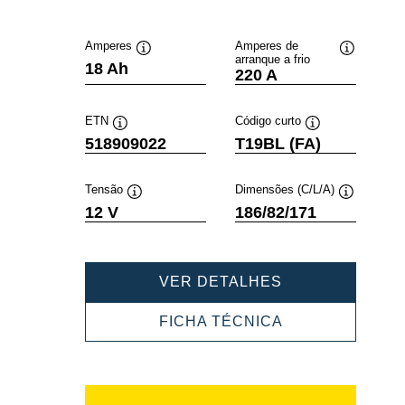
Amperes
Amperes de
arranque a frio
Dica
Dica
18 Ah
220 A
de
de
ferramenta
ferramenta
ETN
Código curto
Dica
Dica
518909022
T19BL (FA)
de
de
ferramenta
ferramenta
Tensão
Dimensões (C/L/A)
Dica
Dica
12 V
186/82/171
de
de
ferramenta
ferramenta
POWERSPORT
VER DETALHES
AGM
ACTIVE
POWERSPORT
FICHA TÉCNICA
518909022
AGM
ACTIVE
518909022