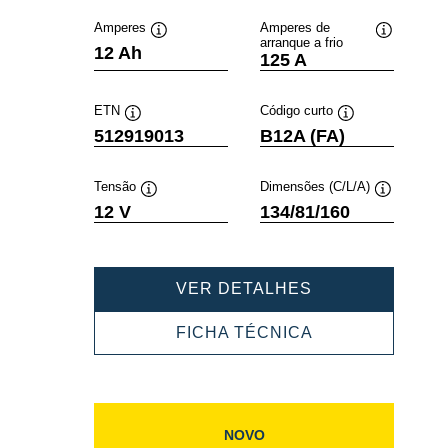
Amperes
Amperes de
arranque a frio
Dica
Dica
12 Ah
125 A
de
de
ferramenta
ferramenta
ETN
Código curto
Dica
Dica
512919013
B12A (FA)
de
de
ferramenta
ferramenta
Tensão
Dimensões (C/L/A)
Dica
Dica
12 V
134/81/160
de
de
ferramenta
ferramenta
POWERSPORT
VER DETALHES
AGM
ACTIVE
POWERSPORT
FICHA TÉCNICA
512919013
AGM
ACTIVE
512919013
NOVO