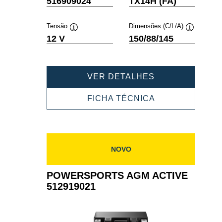
516909024
TX14H (FA)
de
de
ferramenta
ferramenta
Tensão
Dimensões (C/L/A)
Dica
Dica
12 V
150/88/145
de
de
ferramenta
ferramenta
POWERSPORT
VER DETALHES
AGM
ACTIVE
POWERSPORT
FICHA TÉCNICA
516909024
AGM
ACTIVE
516909024
NOVO
POWERSPORTS AGM ACTIVE
512919021