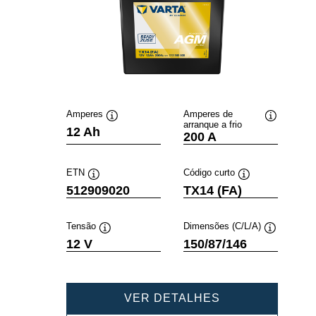
Amperes
Amperes de
arranque a frio
Dica
Dica
12 Ah
200 A
de
de
ferramenta
ferramenta
ETN
Código curto
Dica
Dica
512909020
TX14 (FA)
de
de
ferramenta
ferramenta
Tensão
Dimensões (C/L/A)
Dica
Dica
12 V
150/87/146
de
de
ferramenta
ferramenta
POWERSPORT
VER DETALHES
AGM