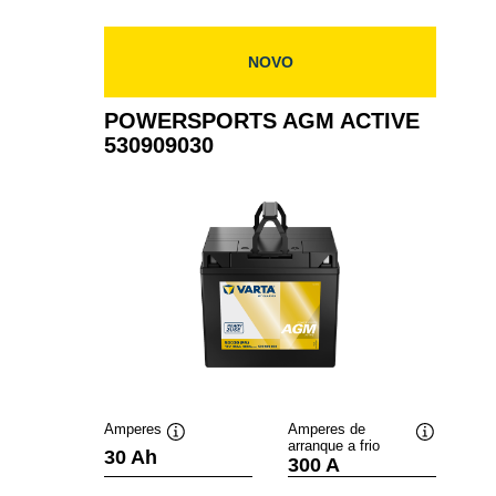
530909039
NOVO
POWERSPORTS AGM ACTIVE
530909030
Amperes
Amperes de
arranque a frio
Dica
Dica
30 Ah
300 A
de
de
ferramenta
ferramenta