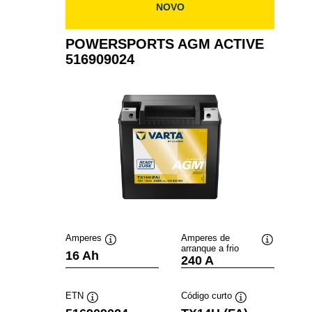
NOVO
POWERSPORTS AGM ACTIVE
516909024
Amperes
Amperes de
arranque a frio
Dica
Dica
16 Ah
240 A
de
de
ferramenta
ferramenta
ETN
Código curto
Dica
Dica