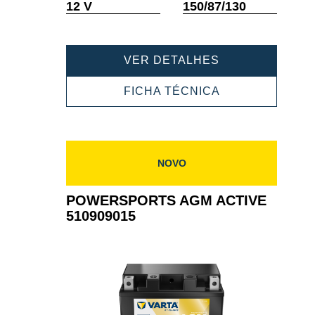
Dica
Dica
12 V
150/87/130
de
de
ferramenta
ferramenta
POWERSPORT
VER DETALHES
AGM
ACTIVE
POWERSPORT
FICHA TÉCNICA
510909017
AGM
ACTIVE
510909017
NOVO
POWERSPORTS AGM ACTIVE
510909015