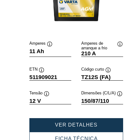
Amperes
Amperes de
arranque a frio
Dica
Dica
11 Ah
210 A
de
de
ferramenta
ferramenta
ETN
Código curto
Dica
Dica
511909021
TZ12S (FA)
de
de
ferramenta
ferramenta
Tensão
Dimensões (C/L/A)
Dica
Dica
12 V
150/87/110
de
de
ferramenta
ferramenta
POWERSPORT
VER DETALHES
AGM
ACTIVE
POWERSPORT
FICHA TÉCNICA