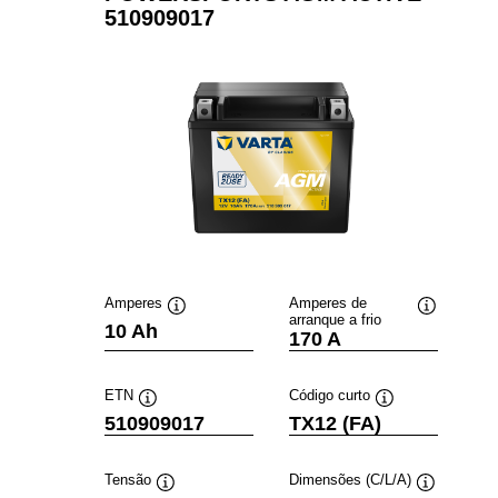
510909017
Amperes
Amperes de
arranque a frio
Dica
Dica
10 Ah
170 A
de
de
ferramenta
ferramenta
ETN
Código curto
Dica
Dica
510909017
TX12 (FA)
de
de
ferramenta
ferramenta
Tensão
Dimensões (C/L/A)