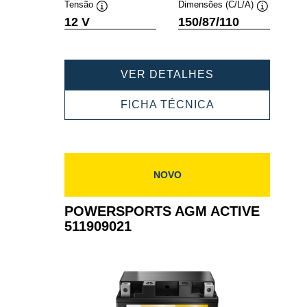
Tensão
Dimensões (C/L/A)
Dica
Dica
12 V
150/87/110
de
de
ferramenta
ferramenta
POWERSPORT
VER DETALHES
AGM
ACTIVE
POWERSPORT
FICHA TÉCNICA
511909022
AGM
ACTIVE
511909022
NOVO
POWERSPORTS AGM ACTIVE
511909021