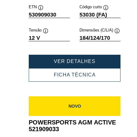
ETN
Código curto
Dica
Dica
530909030
53030 (FA)
de
de
ferramenta
ferramenta
Tensão
Dimensões (C/L/A)
Dica
Dica
12 V
184/124/170
de
de
ferramenta
ferramenta
POWERSPORT
VER DETALHES
AGM
ACTIVE
POWERSPORT
FICHA TÉCNICA
530909030
AGM
ACTIVE
530909030
NOVO
POWERSPORTS AGM ACTIVE
521909033