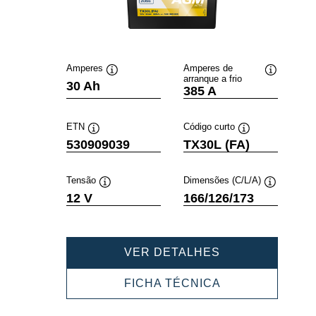
Amperes
Amperes de
arranque a frio
Dica
Dica
30 Ah
385 A
de
de
ferramenta
ferramenta
ETN
Código curto
Dica
Dica
530909039
TX30L (FA)
de
de
ferramenta
ferramenta
Tensão
Dimensões (C/L/A)
Dica
Dica
12 V
166/126/173
de
de
ferramenta
ferramenta
POWERSPORT
VER DETALHES
AGM
ACTIVE
POWERSPORT
FICHA TÉCNICA
530909039
AGM
ACTIVE