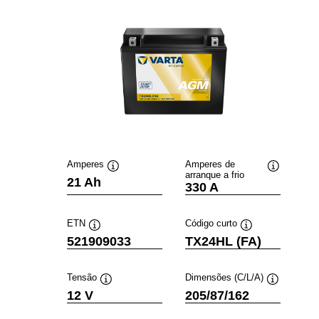
Amperes
Amperes de
arranque a frio
Dica
Dica
21 Ah
330 A
de
de
ferramenta
ferramenta
ETN
Código curto
Dica
Dica
521909033
TX24HL (FA)
de
de
ferramenta
ferramenta
Tensão
Dimensões (C/L/A)
Dica
Dica
12 V
205/87/162
de
de
ferramenta
ferramenta