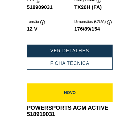
Dica
Dica
518909031
TX20H (FA)
de
de
ferramenta
ferramenta
Tensão
Dimensões (C/L/A)
Dica
Dica
12 V
176/89/154
de
de
ferramenta
ferramenta
POWERSPORT
VER DETALHES
AGM
ACTIVE
POWERSPORT
FICHA TÉCNICA
518909031
AGM
ACTIVE
518909031
NOVO
POWERSPORTS AGM ACTIVE
518919031