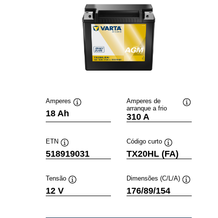
Amperes
Amperes de
arranque a frio
Dica
Dica
18 Ah
310 A
de
de
ferramenta
ferramenta
ETN
Código curto
Dica
Dica
518919031
TX20HL (FA)
de
de
ferramenta
ferramenta
Tensão
Dimensões (C/L/A)
Dica
Dica
12 V
176/89/154
de
de
ferramenta
ferramenta