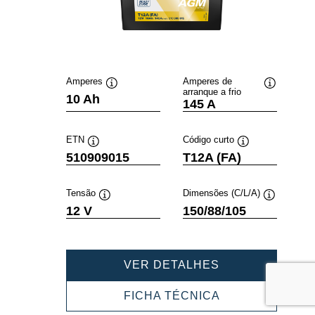
Amperes
Amperes de
arranque a frio
Dica
Dica
10 Ah
145 A
de
de
ferramenta
ferramenta
ETN
Código curto
Dica
Dica
510909015
T12A (FA)
de
de
ferramenta
ferramenta
Tensão
Dimensões (C/L/A)
Dica
Dica
12 V
150/88/105
de
de
ferramenta
ferramenta
POWERSPORT
VER DETALHES
AGM
ACTIVE
POWERSPORT
FICHA TÉCNICA
510909015
AGM