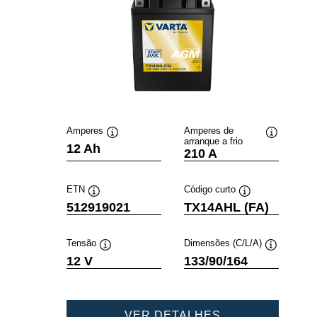
Amperes
Amperes de
arranque a frio
Dica
Dica
12 Ah
210 A
de
de
ferramenta
ferramenta
ETN
Código curto
Dica
Dica
512919021
TX14AHL (FA)
de
de
ferramenta
ferramenta
Tensão
Dimensões (C/L/A)
Dica
Dica
12 V
133/90/164
de
de
ferramenta
ferramenta
POWERSPORT
VER DETALHES