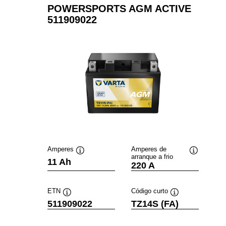
POWERSPORTS AGM ACTIVE
511909022
Amperes
Amperes de
arranque a frio
Dica
Dica
11 Ah
220 A
de
de
ferramenta
ferramenta
ETN
Código curto
Dica
Dica
511909022
TZ14S (FA)
de
de
ferramenta
ferramenta