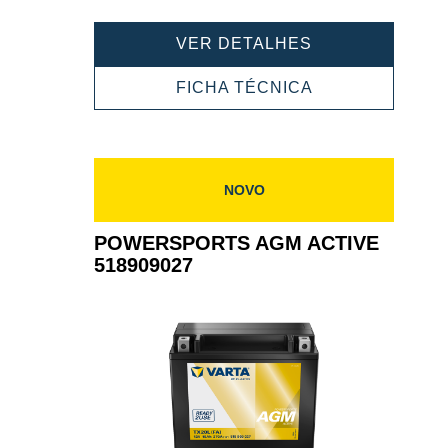
POWERSPORT
VER DETALHES
AGM
ACTIVE
POWERSPORT
FICHA TÉCNICA
521909033
AGM
ACTIVE
521909033
NOVO
POWERSPORTS AGM ACTIVE
518909027