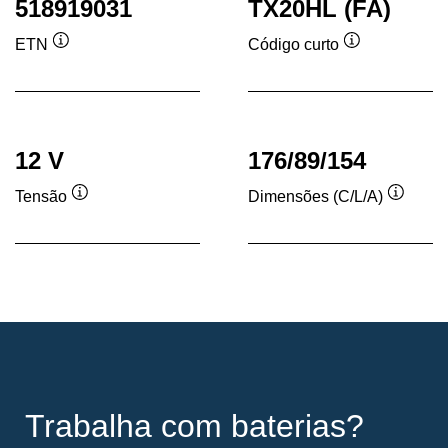
518919031
TX20HL (FA)
ETN
Código curto
Dica
Dica
de
de
ferramenta
ferramenta
12 V
176/89/154
Tensão
Dimensões (C/L/A)
Dica
Dica
de
de
ferramenta
ferram
Trabalha com baterias?