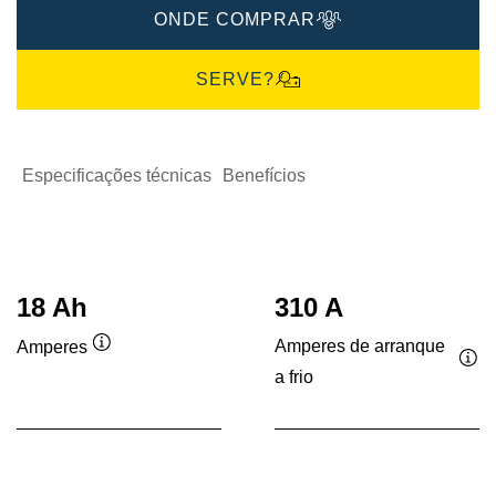
ONDE COMPRAR
SERVE?
Especificações técnicas
Benefícios
18 Ah
310 A
Amperes de arranque
Amperes
Dica
a frio
Dic
de
de
ferramenta
fer