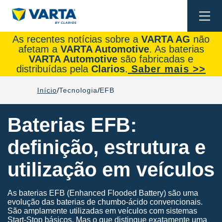
Togg
navi
As recentes notícias sobre a
VARTA AG
não
afetam a
VARTA Automotive
. As baterias
VARTA Automotive
são fabricadas e
distribuídas pela
Clarios
.
Saber mais >>
Início
Tecnologia
EFB
Baterias EFB:
definição, estrutura e
utilização em veículos
As baterias EFB (Enhanced Flooded Battery) são uma
evolução das baterias de chumbo-ácido convencionais.
São amplamente utilizadas em veículos com sistemas
Start-Stop básicos. Mas o que distingue exatamente uma