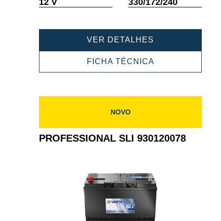
Dica
Dica
12 V
330/172/240
de
de
ferramenta
ferramenta
PROFESSIONA
VER DETALHES
SLI
931105080
PROFESSIONA
FICHA TÉCNICA
SLI
931105080
NOVO
PROFESSIONAL SLI 930120078