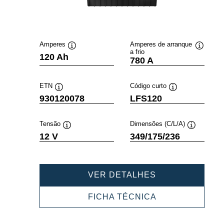
Amperes
Amperes de arranque
a frio
Dica
Dica
120 Ah
780 A
de
de
ferramenta
ferramen
ETN
Código curto
Dica
Dica
930120078
LFS120
de
de
ferramenta
ferramenta
Tensão
Dimensões (C/L/A)
Dica
Dica
12 V
349/175/236
de
de
ferramenta
ferramenta
PROFESSIONA
VER DETALHES
SLI
930120078
PROFESSIONA
FICHA TÉCNICA
SLI
930120078