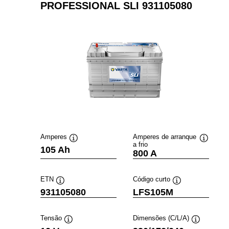
PROFESSIONAL SLI 931105080
Amperes
Amperes de arranque
a frio
Dica
Dica
105 Ah
800 A
de
de
ferramenta
ferramen
ETN
Código curto
Dica
Dica
931105080
LFS105M
de
de
ferramenta
ferramenta
Tensão
Dimensões (C/L/A)