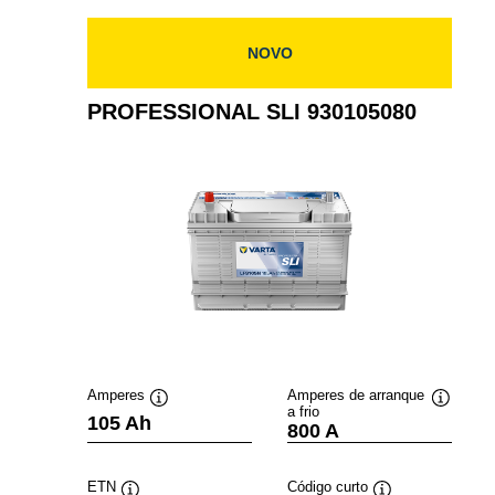
NOVO
PROFESSIONAL SLI 930105080
Amperes
Amperes de arranque
a frio
Dica
Dica
105 Ah
800 A
de
de
ferramenta
ferramen
ETN
Código curto