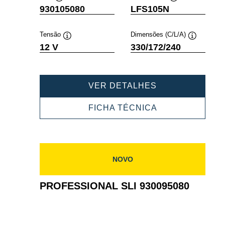
Dica
Dica
930105080
LFS105N
de
de
ferramenta
ferramenta
Tensão
Dimensões (C/L/A)
Dica
Dica
12 V
330/172/240
de
de
ferramenta
ferramenta
PROFESSIONA
VER DETALHES
SLI
930105080
PROFESSIONA
FICHA TÉCNICA
SLI
930105080
NOVO
PROFESSIONAL SLI 930095080