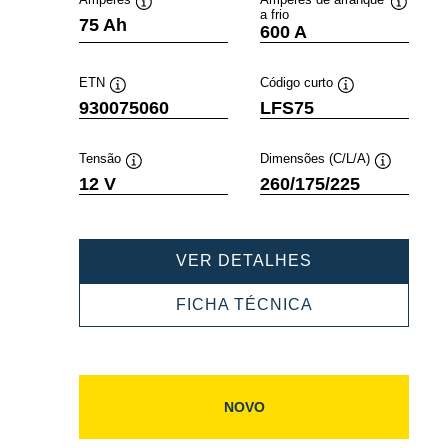
a frio
Dica
Dica
75 Ah
600 A
de
de
ferramenta
ferramen
ETN
Código curto
Dica
Dica
930075060
LFS75
de
de
ferramenta
ferramenta
Tensão
Dimensões (C/L/A)
Dica
Dica
12 V
260/175/225
de
de
ferramenta
ferramenta
PROFESSIONA
VER DETALHES
SLI
930075060
PROFESSIONA
FICHA TÉCNICA
SLI
930075060
NOVO