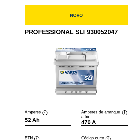
NOVO
PROFESSIONAL SLI 930052047
Amperes
Amperes de arranque
a frio
Dica
Dica
52 Ah
470 A
de
de
ferramenta
ferramen
ETN
Código curto