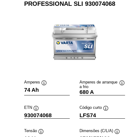
PROFESSIONAL SLI 930074068
Amperes
Amperes de arranque
a frio
Dica
Dica
74 Ah
680 A
de
de
ferramenta
ferramen
ETN
Código curto
Dica
Dica
930074068
LFS74
de
de
ferramenta
ferramenta
Tensão
Dimensões (C/L/A)