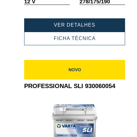
Dica
Dica
12 V
278/175/190
de
de
ferramenta
ferramenta
PROFESSIONA
VER DETALHES
SLI
930074068
PROFESSIONA
FICHA TÉCNICA
SLI
930074068
NOVO
PROFESSIONAL SLI 930060054