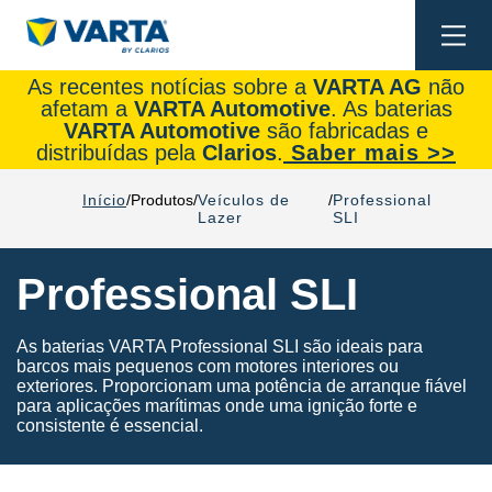
Togg
navi
As recentes notícias sobre a
VARTA AG
não
afetam a
VARTA Automotive
. As baterias
VARTA Automotive
são fabricadas e
distribuídas pela
Clarios
.
Saber mais >>
Início
Produtos
Veículos de
Professional
Lazer
SLI
Professional SLI
As baterias VARTA Professional SLI são ideais para
barcos mais pequenos com motores interiores ou
exteriores. Proporcionam uma potência de arranque fiável
para aplicações marítimas onde uma ignição forte e
consistente é essencial.