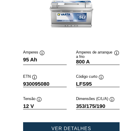
Amperes
Amperes de arranque
a frio
Dica
Dica
95 Ah
800 A
de
de
ferramenta
ferramen
ETN
Código curto
Dica
Dica
930095080
LFS95
de
de
ferramenta
ferramenta
Tensão
Dimensões (C/L/A)
Dica
Dica
12 V
353/175/190
de
de
ferramenta
ferramenta
PROFESSIONA
VER DETALHES