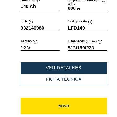
a frio
Dica
Dica
140 Ah
800 A
de
de
ferramenta
ferramen
ETN
Código curto
Dica
Dica
932140080
LFD140
de
de
ferramenta
ferramenta
Tensão
Dimensões (C/L/A)
Dica
Dica
12 V
513/189/223
de
de
ferramenta
ferramenta
PROFESSIONA
VER DETALHES
SLI
932140080
PROFESSIONA
FICHA TÉCNICA
SLI
932140080
NOVO