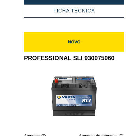
SLI
930095080
PROFESSIONA
FICHA TÉCNICA
SLI
930095080
NOVO
PROFESSIONAL SLI 930075060
Amperes
Amperes de arranque