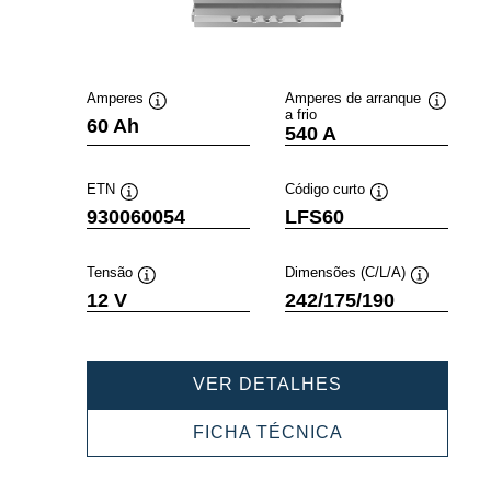
Amperes
Amperes de arranque
a frio
Dica
Dica
60 Ah
540 A
de
de
ferramenta
ferramen
ETN
Código curto
Dica
Dica
930060054
LFS60
de
de
ferramenta
ferramenta
Tensão
Dimensões (C/L/A)
Dica
Dica
12 V
242/175/190
de
de
ferramenta
ferramenta
PROFESSIONA
VER DETALHES
SLI
930060054
PROFESSIONA
FICHA TÉCNICA
SLI
930060054