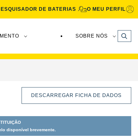
PESQUISADOR DE BATERIAS
O MEU PERFIL
Search
IMENTO
SOBRE NÓS
Automotive
são fabricadas e distribuídas pela
DESCARREGAR FICHA DE DADOS
STITUIÇÃO
lo disponível brevemente.