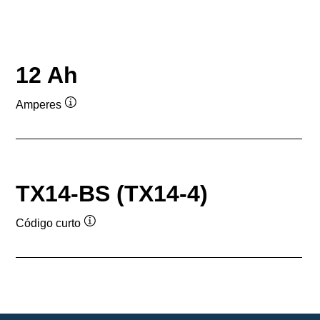
12 Ah
Amperes
Dica
de
ferramenta
TX14-BS (TX14-4)
Código curto
Dica
de
ferramenta