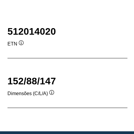
512014020
ETN
Dica
de
ferramenta
152/88/147
Dimensões (C/L/A)
Dica
de
ferramenta