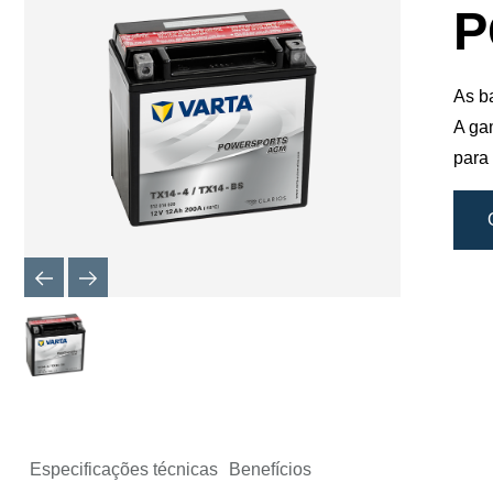
de
P
imagem
As b
A ga
para
Especificações técnicas
Benefícios