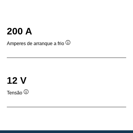
200 A
Amperes de arranque a frio
Dica
de
ferramenta
12 V
Tensão
Dica
de
ferramenta