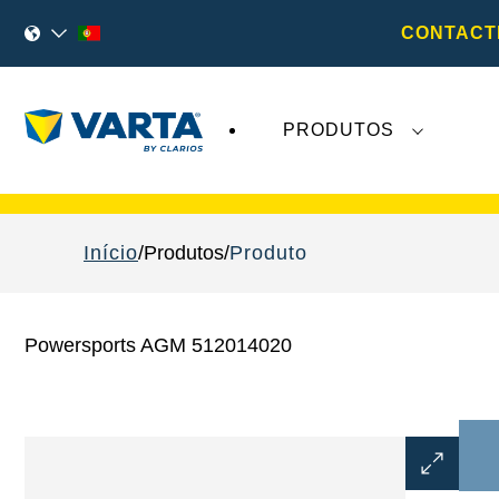
CONTACT
PRODUTOS
As recentes notícias sobre a
VARTA AG
não 
Início
Produtos
Produto
Powersports AGM 512014020
Abrir
diálogo