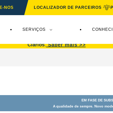
E-NOS
LOCALIZADOR DE PARCEIROS
SERVIÇOS
CONHEC
afetam a
VARTA Automotive
. As baterias
VARTA 
Clarios
.
Saber mais >>
EM FASE DE SUB
A qualidade de sempre. Novo mode