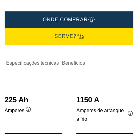
ONDE COMPRAR
SERVE?
Especificações técnicas
Benefícios
225 Ah
1150 A
Amperes de arranque
Amperes
Dica
a frio
Dic
de
de
ferramenta
fer