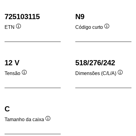
725103115
N9
ETN
Código curto
Dica
Dica
de
de
ferramenta
ferramenta
12 V
518/276/242
Tensão
Dimensões (C/L/A)
Dica
Dica
de
de
ferramenta
ferram
C
Tamanho da caixa
Dica
de
ferramenta