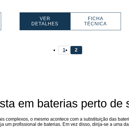
menta
ferramenta
ferramenta
VER
FICHA
ERSPORTS
POWERSPORTS
POWERS
DETALHES
TÉCNICA
AGM
AGM
03003
HIGH
HIGH
PERFORMANCE
PERFOR
530905045
5309050
1
2
sta em baterias perto de s
is complexos, o mesmo acontece com a substituição das bater
ja um profissional de baterias. Em vez disso, dirija-se a uma 