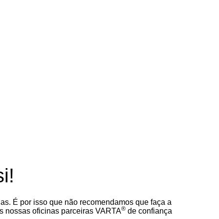
PORTS
MANCE
45
i!
ias. É por isso que não recomendamos que faça a
®
das nossas oficinas parceiras VARTA
de confiança