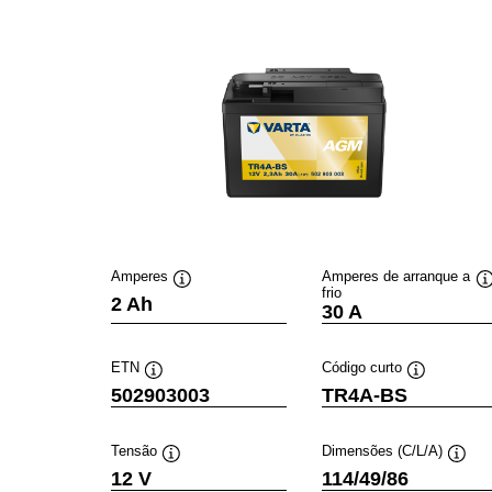
Amperes
Amperes de arranque a
frio
Dica
D
2 Ah
30 A
de
ferramenta
f
ETN
Código curto
Dica
Dica
502903003
TR4A-BS
de
de
ferramenta
ferramenta
Tensão
Dimensões (C/L/A)
Dica
Dica
12 V
114/49/86
de
de