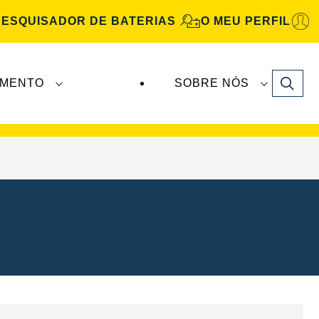
PESQUISADOR DE BATERIAS
O MEU PERFIL
Search
IMENTO
SOBRE NÓS
Automotive
são fabricadas e distribuídas pela