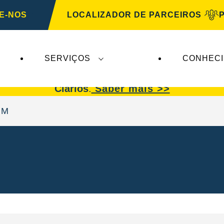
E-NOS
LOCALIZADOR DE PARCEIROS
SERVIÇOS
CONHEC
afetam a
VARTA Automotive
. As baterias
VARTA 
Clarios
.
Saber mais >>
GM