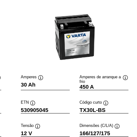
Amperes
Amperes de arranque a
frio
ica
Dica
Dica
30 Ah
450 A
de
de
de
erramenta
ferramenta
ferram
ETN
Código curto
Dica
Dica
530905045
TX30L-BS
de
de
ferramenta
ferramenta
Tensão
Dimensões (C/L/A)
Dica
Dica
12 V
166/127/175
de
de