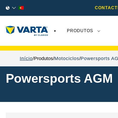
CONTACT
PRODUTOS
As recentes notícias sobre a
VARTA AG
não 
Início
Produtos
Motociclos
Powersports A
Powersports AGM