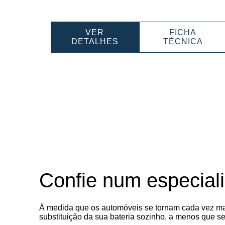
ferramenta
ferra
VER
FICHA
POWERSPORTS
POW
DETALHES
TÉCNICA
AGM
AGM
502903003
5029
Confie num especiali
À medida que os automóveis se tornam cada vez ma
substituição da sua bateria sozinho, a menos que se