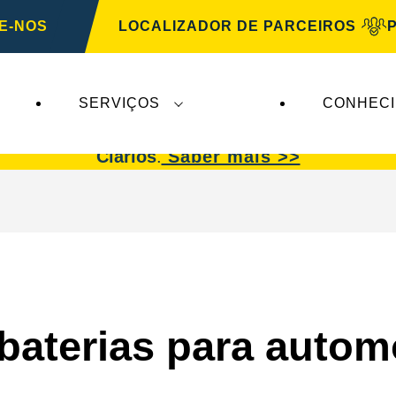
E-NOS
LOCALIZADOR DE PARCEIROS
SERVIÇOS
CONHEC
afetam a
VARTA Automotive
. As baterias
VARTA 
Clarios
.
Saber mais >>
baterias para autom