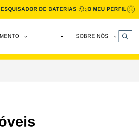
PESQUISADOR DE BATERIAS
O MEU PERFIL
Search
IMENTO
SOBRE NÓS
Automotive
são fabricadas e distribuídas pela
óveis