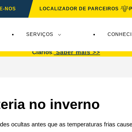
E-NOS
LOCALIZADOR DE PARCEIROS
SERVIÇOS
CONHEC
afetam a
VARTA Automotive
. As baterias
VARTA 
Clarios
.
Saber mais >>
teria no inverno
dades ocultas antes que as temperaturas frias cau