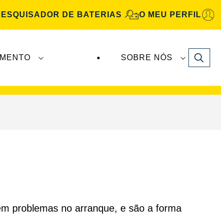
PESQUISADOR DE BATERIAS
O MEU PERFIL
Search
IMENTO
SOBRE NÓS
Automotive
são fabricadas e distribuídas pela
sem problemas no arranque, e são a forma