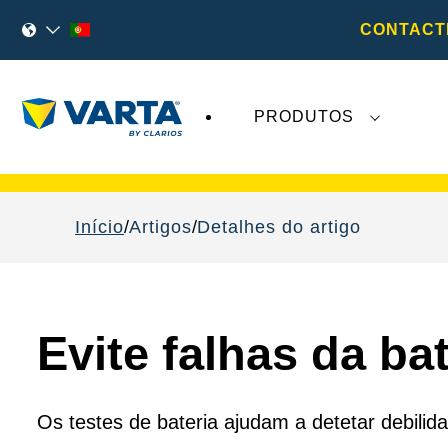
CONTACT
PRODUTOS
As recentes notícias sobre a
VARTA AG
não 
Início
Artigos
Detalhes do artigo
Evite falhas da ba
Os testes de bateria ajudam a detetar debili