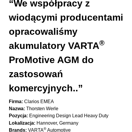
“We współpracy z
wiodącymi producentami
opracowaliśmy
®
akumulatory VARTA
ProMotive AGM do
zastosowań
komercyjnych..”
Firma:
Clarios EMEA
Nazwa:
Thorsten Werle
Pozycja:
Engineering Design Lead Heavy Duty
Lokalizacja:
Hannover, Germany
®
Brands:
VARTA
Automotive