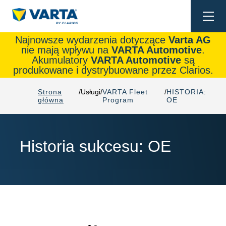
Togg
navi
Najnowsze wydarzenia dotyczące
Varta AG
nie mają wpływu na
VARTA Automotive
.
Akumulatory
VARTA Automotive
są
produkowane i dystrybuowane przez Clarios.
Strona
Usługi
VARTA Fleet
HISTORIA:
główna
Program
OE
Historia sukcesu: OE