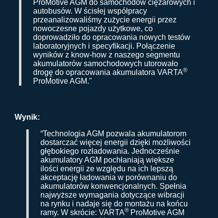
ProMotive AGM do samochodów ciężarowych i
autobusów. W ścisłej współpracy
przeanalizowaliśmy zużycie energii przez
nowoczesne pojazdy użytkowe, co
doprowadziło do opracowania nowych testów
laboratoryjnych i specyfikacji. Połączenie
wyników z know-how z naszego segmentu
akumulatorów samochodowych utorowało
®
drogę do opracowania akumulatora VARTA
ProMotive AGM."
Wynik:
“Technologia AGM pozwala akumulatorom
dostarczać więcej energii dzięki możliwości
głębokiego rozładowania. Jednocześnie
akumulatory AGM pochłaniają większe
ilości energii ze względu na ich lepszą
akceptację ładowania w porównaniu do
akumulatorów konwencjonalnych. Spełnia
najwyższe wymagania dotyczące wibracji
na rynku i nadaje się do montażu na końcu
®
ramy. W skrócie: VAR
TA
Pro
Motive AGM