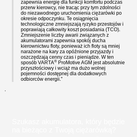
zapewnia energię dla funkcji komfortu podczas
przerw kierowcy, nie tracąc przy tym zdolności
do niezawodnego uruchomienia ciężarówki po
okresie odpoczynku. Te osiągnięcia
technologiczne zmniejszają ryzyko przestojów i
poprawiają całkowity koszt posiadania (TCO).
Zmniejszenie liczby awarii związanych z
akumulatorami zapewnia spokój ducha
kierownictwu floty, ponieważ ich floty są mniej
narażone na kary za opóźnione przyjazdy i
oszczędzają cenny czas i pieniądze. W ten
®
sposób VARTA
ProMotive AGM jest absolutnie
przyszłościowy i wciąż ma dużo wolnej
pojemności dostępnej dla dodatkowych
odbiorców energii.”
.
Szukasz akumulatora, który będzie
na bieżąco z Twoją ciężarówką?