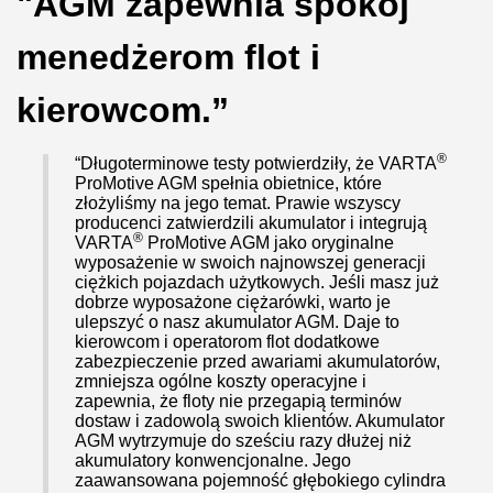
"AGM zapewnia spokój
menedżerom flot i
kierowcom.”
®
“Długoterminowe testy potwierdziły, że VARTA
ProMotive AGM spełnia obietnice, które
złożyliśmy na jego temat. Prawie wszyscy
producenci zatwierdzili akumulator i integrują
®
VARTA
ProMotive AGM jako oryginalne
wyposażenie w swoich najnowszej generacji
ciężkich pojazdach użytkowych. Jeśli masz już
dobrze wyposażone ciężarówki, warto je
ulepszyć o nasz akumulator AGM. Daje to
kierowcom i operatorom flot dodatkowe
zabezpieczenie przed awariami akumulatorów,
zmniejsza ogólne koszty operacyjne i
zapewnia, że floty nie przegapią terminów
dostaw i zadowolą swoich klientów. Akumulator
AGM wytrzymuje do sześciu razy dłużej niż
akumulatory konwencjonalne. Jego
zaawansowana pojemność głębokiego cylindra