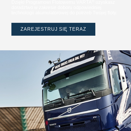
®
Dzięki Programowi Flotowemu VARTA
uzyskasz
doradztwo w zakresie doboru odpowiedniej
technologii akumulatorowej do potrzeb Twojej floty.
ZAREJESTRUJ SIĘ TERAZ