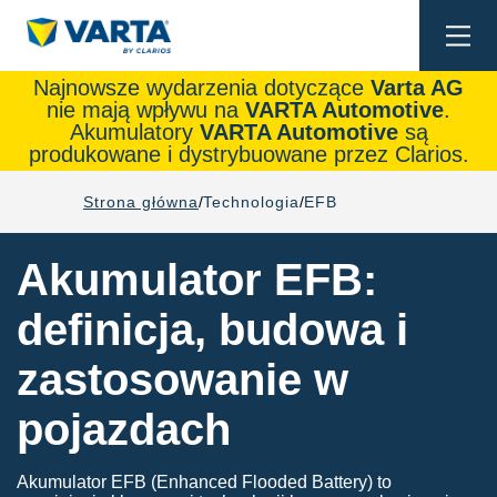
Togg
navi
Najnowsze wydarzenia dotyczące
Varta AG
nie mają wpływu na
VARTA Automotive
.
Akumulatory
VARTA Automotive
są
produkowane i dystrybuowane przez Clarios.
Strona główna
Technologia
EFB
Akumulator EFB:
definicja, budowa i
zastosowanie w
pojazdach
Akumulator EFB (Enhanced Flooded Battery) to