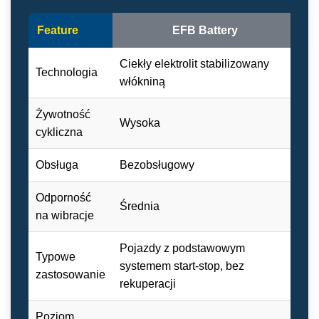
Feature
EFB Battery
Ciekły elektrolit stabilizowany
El
Technologia
włókniną
sz
Żywotność
Wysoka
Ba
cykliczna
Obsługa
Bezobsługowy
Be
Odporność
Średnia
Ba
na wibracje
Pojazdy z podstawowym
Typowe
Po
systemem start-stop, bez
zastosowanie
wy
rekuperacji
Poziom