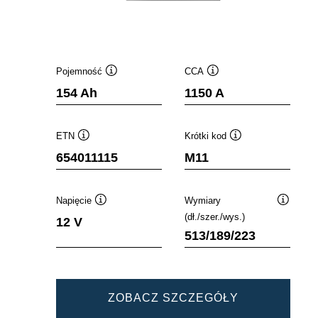
Pojemność
CCA
Podpowiedz
Podpowiedz
154 Ah
1150 A
ETN
Krótki kod
Podpowiedz
Podpowiedz
654011115
M11
Napięcie
Wymiary
Podpowiedz
Podpowi
(dł./szer./wys.)
12 V
513/189/223
PROMOTIVE
ZOBACZ SZCZEGÓŁY
SLI