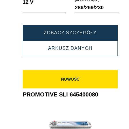
12 V
286/269/230
PROMOTIVE
ZOBACZ SZCZEGÓŁY
SLI
PROMOTIVE
ARKUSZ DANYCH
625023000
SLI
625023000
NOWOŚĆ
PROMOTIVE SLI 645400080