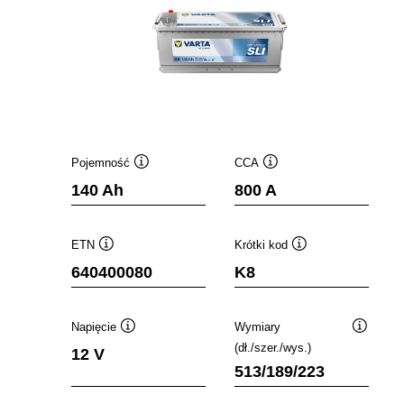
Pojemność
CCA
Podpowiedz
Podpowiedz
140 Ah
800 A
ETN
Krótki kod
Podpowiedz
Podpowiedz
640400080
K8
Napięcie
Wymiary
Podpowiedz
Podpowi
(dł./szer./wys.)
12 V
513/189/223