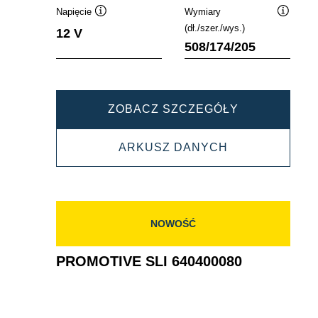
Napięcie
Wymiary
Podpowiedz
Podpowi
(dł./szer./wys.)
12 V
508/174/205
PROMOTIVE
ZOBACZ SZCZEGÓŁY
SLI
PROMOTIVE
ARKUSZ DANYCH
643107090
SLI
643107090
NOWOŚĆ
PROMOTIVE SLI 640400080