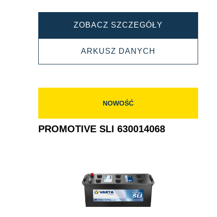
PROMOTIVE
ZOBACZ SZCZEGÓŁY
SLI
PROMOTIVE
ARKUSZ DANYCH
640400080
SLI
640400080
NOWOŚĆ
PROMOTIVE SLI 630014068