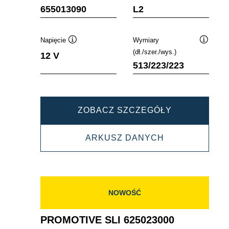
Podpowiedz
Podpowiedz
655013090
L2
Napięcie
Wymiary
Podpowiedz
Podpowi
(dł./szer./wys.)
12 V
513/223/223
PROMOTIVE
ZOBACZ SZCZEGÓŁY
SLI
PROMOTIVE
ARKUSZ DANYCH
655013090
SLI
655013090
NOWOŚĆ
PROMOTIVE SLI 625023000