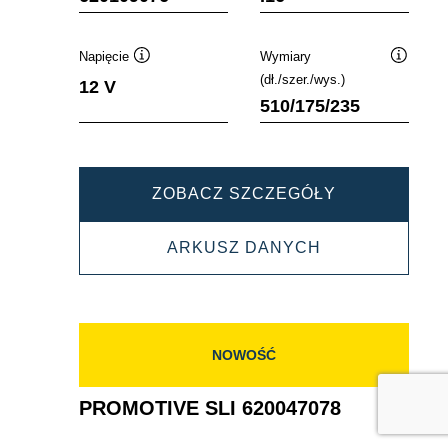
Napięcie
Wymiary
Podpowiedz
Podpowi
(dł./szer./wys.)
12 V
510/175/235
PROMOTIVE
ZOBACZ SZCZEGÓŁY
SLI
PROMOTIVE
ARKUSZ DANYCH
620109076
SLI
620109076
NOWOŚĆ
PROMOTIVE SLI 620047078