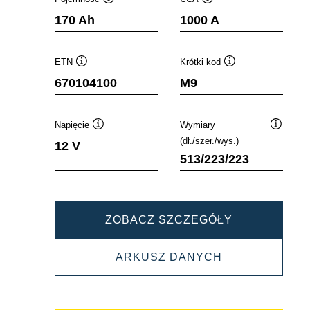
Podpowiedz
Podpowiedz
170 Ah
1000 A
ETN
Krótki kod
Podpowiedz
Podpowiedz
670104100
M9
Napięcie
Wymiary
Podpowiedz
Podpowi
(dł./szer./wys.)
12 V
513/223/223
PROMOTIVE
ZOBACZ SZCZEGÓŁY
SLI
PROMOTIVE
ARKUSZ DANYCH
670104100
SLI
670104100