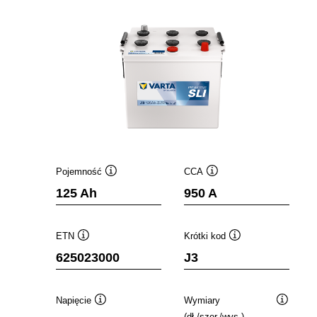
Pojemność
CCA
Podpowiedz
Podpowiedz
125 Ah
950 A
ETN
Krótki kod
Podpowiedz
Podpowiedz
625023000
J3
Napięcie
Wymiary
Podpowiedz
Podpowi
(dł./szer./wys.)