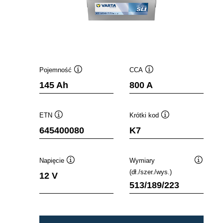
Pojemność
CCA
Podpowiedz
Podpowiedz
145 Ah
800 A
ETN
Krótki kod
Podpowiedz
Podpowiedz
645400080
K7
Napięcie
Wymiary
Podpowiedz
Podpowi
(dł./szer./wys.)
12 V
513/189/223