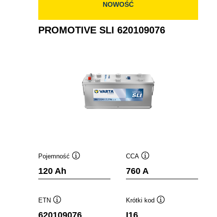
NOWOŚĆ
PROMOTIVE SLI 620109076
Pojemność
CCA
Podpowiedz
Podpowiedz
120 Ah
760 A
ETN
Krótki kod
Podpowiedz
Podpowiedz
620109076
I16