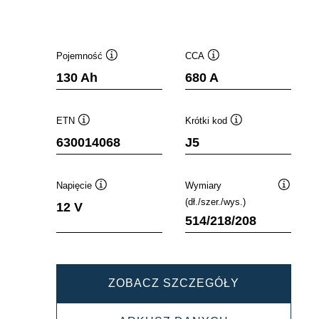
Pojemność
CCA
Podpowiedz
Podpowiedz
130 Ah
680 A
ETN
Krótki kod
Podpowiedz
Podpowiedz
630014068
J5
Napięcie
Wymiary
Podpowiedz
Podpowi
(dł./szer./wys.)
12 V
514/218/208
PROMOTIVE
ZOBACZ SZCZEGÓŁY
SLI