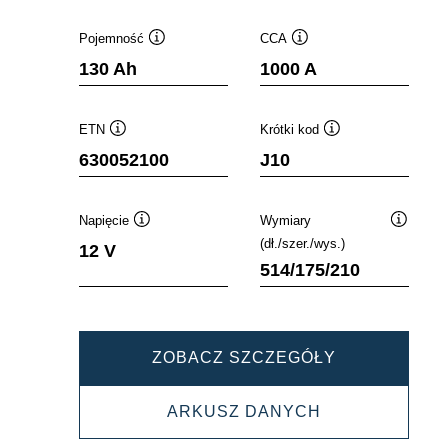
Pojemność
CCA
Podpowiedz
Podpowiedz
130 Ah
1000 A
ETN
Krótki kod
Podpowiedz
Podpowiedz
630052100
J10
Napięcie
Wymiary
Podpowiedz
Podpowi
(dł./szer./wys.)
12 V
514/175/210
PROMOTIVE
ZOBACZ SZCZEGÓŁY
SLI
PROMOTIVE
ARKUSZ DANYCH
630052100
SLI