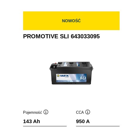
630052100
NOWOŚĆ
PROMOTIVE SLI 643033095
Pojemność
CCA
Podpowiedz
Podpowiedz
143 Ah
950 A