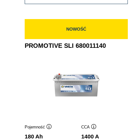
SLI
725103115
NOWOŚĆ
PROMOTIVE SLI 680011140
Pojemność
CCA
Podpowiedz
Podpowiedz
180 Ah
1400 A