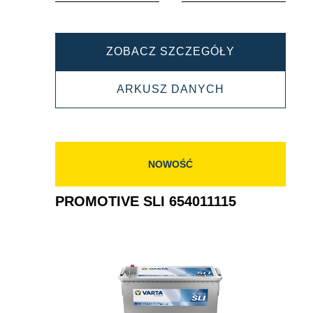
PROMOTIVE
ZOBACZ SZCZEGÓŁY
SLI
PROMOTIVE
ARKUSZ DANYCH
680108100
SLI
680108100
NOWOŚĆ
PROMOTIVE SLI 654011115