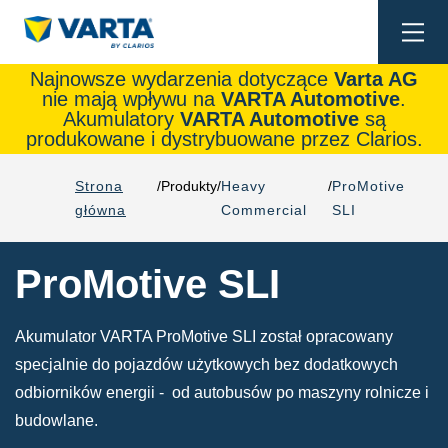
Togg
navi
Najnowsze wydarzenia dotyczące
Varta AG
nie mają wpływu na
VARTA Automotive
.
Akumulatory
VARTA Automotive
są
produkowane i dystrybuowane przez Clarios.
Strona
Produkty
Heavy
ProMotive
główna
Commercial
SLI
ProMotive SLI
Akumulator VARTA ProMotive SLI został opracowany
specjalnie do pojazdów użytkowych bez dodatkowych
odbiorników energii - od autobusów po maszyny rolnicze i
budowlane.