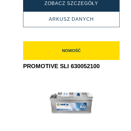
PROMOTIVE
ZOBACZ SZCZEGÓŁY
SLI
PROMOTIVE
ARKUSZ DANYCH
645400080
SLI
645400080
NOWOŚĆ
PROMOTIVE SLI 630052100