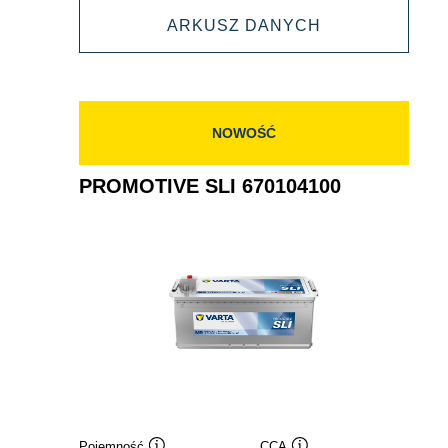
PROMOTIVE
ARKUSZ DANYCH
654011115
SLI
654011115
NOWOŚĆ
PROMOTIVE SLI 670104100
Pojemność
CCA