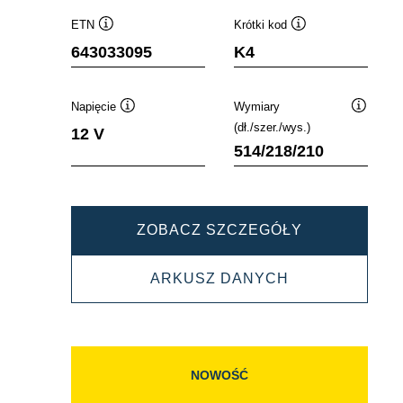
ETN
Krótki kod
Podpowiedz
Podpowiedz
643033095
K4
Napięcie
Wymiary
Podpowiedz
Podpowi
(dł./szer./wys.)
12 V
514/218/210
PROMOTIVE
ZOBACZ SZCZEGÓŁY
SLI
PROMOTIVE
ARKUSZ DANYCH
643033095
SLI
643033095
NOWOŚĆ