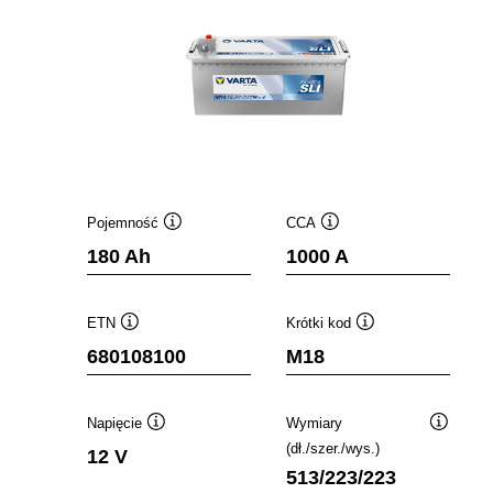
Pojemność
CCA
Podpowiedz
Podpowiedz
180 Ah
1000 A
ETN
Krótki kod
Podpowiedz
Podpowiedz
680108100
M18
Napięcie
Wymiary
Podpowiedz
Podpowi
(dł./szer./wys.)
12 V
513/223/223