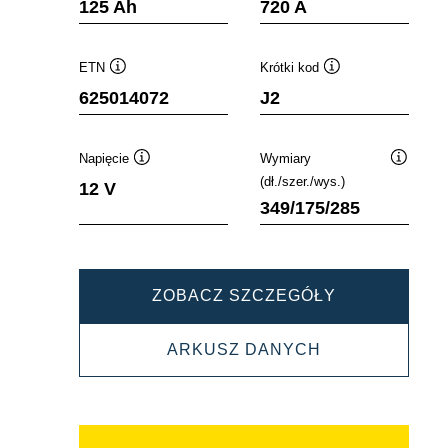
125 Ah
720 A
ETN
Krótki kod
Podpowiedz
Podpowiedz
625014072
J2
Napięcie
Wymiary
Podpowiedz
Podpowi
(dł./szer./wys.)
12 V
349/175/285
PROMOTIVE
ZOBACZ SZCZEGÓŁY
SLI
PROMOTIVE
ARKUSZ DANYCH
625014072
SLI
625014072