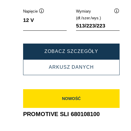
Napięcie
Wymiary
Podpowiedz
Podpowi
(dł./szer./wys.)
12 V
513/223/223
PROMOTIVE
ZOBACZ SZCZEGÓŁY
SLI
PROMOTIVE
ARKUSZ DANYCH
680033110
SLI
680033110
NOWOŚĆ
PROMOTIVE SLI 680108100