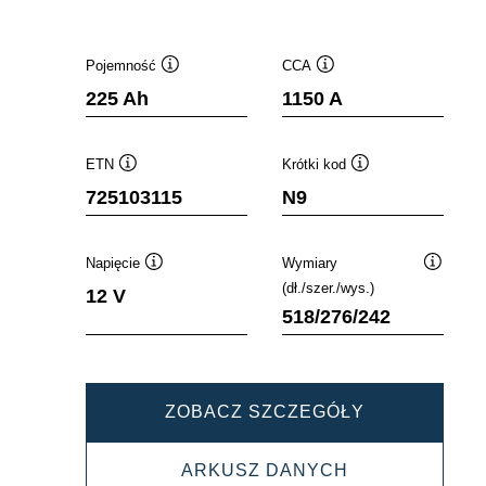
Pojemność
CCA
Podpowiedz
Podpowiedz
225 Ah
1150 A
ETN
Krótki kod
Podpowiedz
Podpowiedz
725103115
N9
Napięcie
Wymiary
Podpowiedz
Podpowi
(dł./szer./wys.)
12 V
518/276/242
PROMOTIVE
ZOBACZ SZCZEGÓŁY
SLI
PROMOTIVE
ARKUSZ DANYCH
725103115