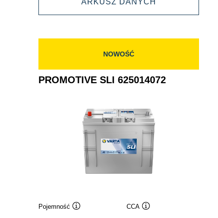
PROMOTIVE
ARKUSZ DANYCH
630014068
SLI
630014068
NOWOŚĆ
PROMOTIVE SLI 625014072
Pojemność
CCA
Podpowiedz
Podpowiedz