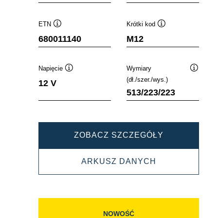
ETN
Krótki kod
Podpowiedz
Podpowiedz
680011140
M12
Napięcie
Wymiary
Podpowiedz
Podpowi
(dł./szer./wys.)
12 V
513/223/223
PROMOTIVE
ZOBACZ SZCZEGÓŁY
SLI
PROMOTIVE
ARKUSZ DANYCH
680011140
SLI
680011140
NOWOŚĆ