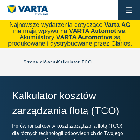
Togg
navi
Najnowsze wydarzenia dotyczące
Varta AG
nie mają wpływu na
VARTA Automotive
.
Akumulatory
VARTA Automotive
są
produkowane i dystrybuowane przez Clarios.
Strona główna
Kalkulator TCO
Kalkulator kosztów
zarządzania flotą (TCO)
Porównaj całkowity koszt zarządzania flotą (TCO)
dla różnych technologii odpowiednich do Twojego