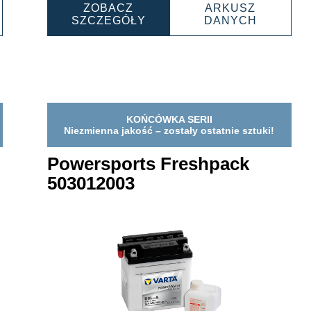
ZOBACZ
ARKUSZ
ERSPORTS
POWERSPORTS
POWERS
SZCZEGÓŁY
DANYCH
SHPACK
FRESHPACK
FRESHP
14001
006012003
0060120
KOŃCÓWKA SERII
Niezmienna jakość – zostały ostatnie sztuki!
Powersports Freshpack
503012003