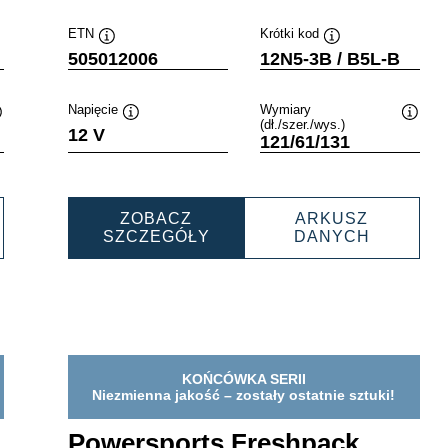
ETN
Krótki kod
Podpowiedz
Podpowiedz
505012006
12N5-3B / B5L-B
Napięcie
Wymiary
(dł./szer./wys.)
Podpowiedz
Podpowiedz
Podpo
12 V
121/61/131
ZOBACZ
ARKUSZ
ERSPORTS
POWERSPORTS
POWERS
SZCZEGÓŁY
DANYCH
SHPACK
FRESHPACK
FRESHP
11005
505012006
5050120
KOŃCÓWKA SERII
Niezmienna jakość – zostały ostatnie sztuki!
Powersports Freshpack