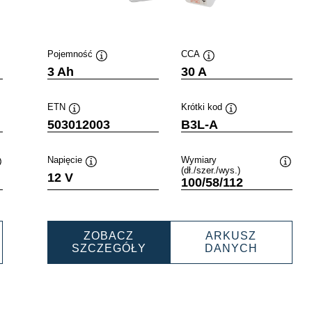
Pojemność
CCA
Podpowiedz
Podpowiedz
3 Ah
30 A
ETN
Krótki kod
Podpowiedz
Podpowiedz
503012003
B3L-A
Napięcie
Wymiary
(dł./szer./wys.)
Podpowiedz
Podpowiedz
Podpo
12 V
100/58/112
ZOBACZ
ARKUSZ
ERSPORTS
POWERSPORTS
POWERS
SZCZEGÓŁY
DANYCH
SHPACK
FRESHPACK
FRESHP
14008
503012003
5030120