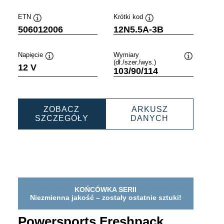
ETN
Krótki kod
Podpowiedz
Podpowiedz
506012006
12N5.5A-3B
Napięcie
Wymiary
(dł./szer./wys.)
wiedz
Podpowiedz
Podpowiedz
12 V
103/90/114
ZOBACZ
ARKUSZ
PORTS
POWERSPORTS
POWERSPO
SZCZEGÓŁY
DANYCH
ACK
FRESHPACK
FRESHPACK
06
506012006
506012006
KOŃCÓWKA SERII
Niezmienna jakość – zostały ostatnie sztuki!
Powersports Freshpack