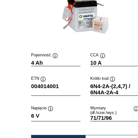
Pojemność
CCA
Podpowiedz
Podpowiedz
4 Ah
10 A
ETN
Krótki kod
Podpowiedz
Podpowiedz
004014001
6N4-2A-(2,4,7) /
6N4A-2A-4
Napięcie
Wymiary
(dł./szer./wys.)
Podpowiedz
6 V
71/71/96