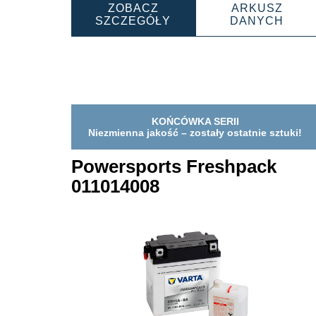
ZOBACZ
ARKUSZ
POWERSPORTS
POW
SZCZEGÓŁY
DANYCH
FRESHPACK
FRE
004014001
0040
KOŃCÓWKA SERII
Niezmienna jakość – zostały ostatnie sztuki!
Powersports Freshpack
011014008