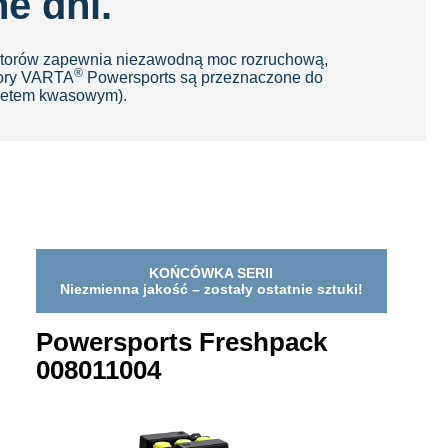
e dni.
latorów zapewnia niezawodną moc rozruchową,
®
tory VARTA
Powersports są przeznaczone do
akietem kwasowym).
KOŃCÓWKA SERII
Niezmienna jakość – zostały ostatnie sztuki!
Powersports Freshpack
008011004