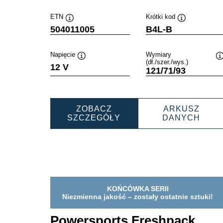
ETN
Krótki kod
Podpowiedz
Podpowiedz
504011005
B4L-B
Napięcie
Wymiary
(dł./szer./wys.)
Podpowiedz
12 V
121/71/93
ZOBACZ
ARKUSZ
POWERSPORTS
POW
SZCZEGÓŁY
DANYCH
FRESHPACK
FRE
504011005
5040
KOŃCÓWKA SERII
Niezmienna jakość – zostały ostatnie sztuki!
Powersports Freshpack