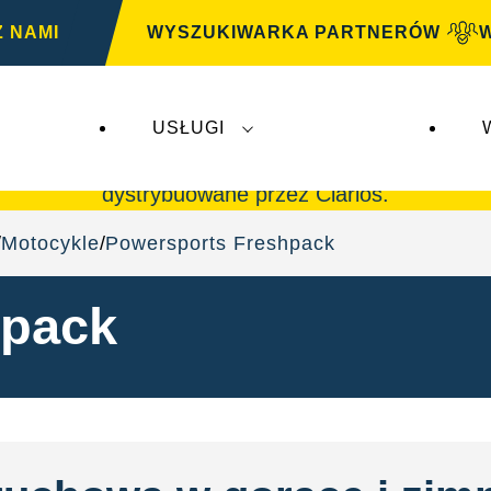
Z NAMI
WYSZUKIWARKA PARTNERÓW
USŁUGI
G
nie mają wpływu na
VARTA Automotive
. Akumul
dystrybuowane przez Clarios.
Motocykle
Powersports Freshpack
hpack