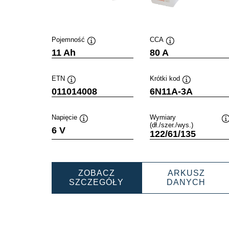
Pojemność
CCA
Podpowiedz
Podpowiedz
11 Ah
80 A
ETN
Krótki kod
Podpowiedz
Podpowiedz
011014008
6N11A-3A
Napięcie
Wymiary
(dł./szer./wys.)
Podpowiedz
6 V
122/61/135
ZOBACZ
ARKUSZ
POWERSPORTS
POW
SZCZEGÓŁY
DANYCH
FRESHPACK
FRE
011014008
0110