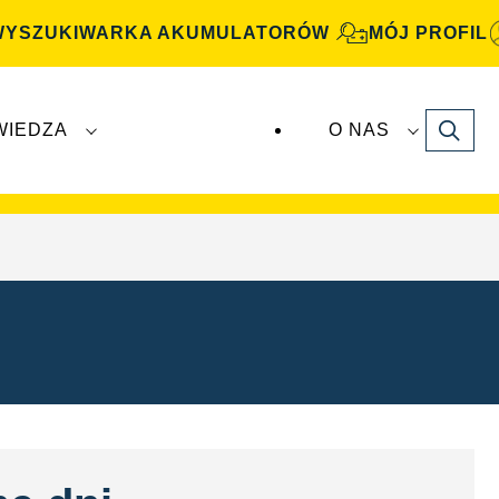
WYSZUKIWARKA AKUMULATORÓW
MÓJ PROFIL
Search
WIEDZA
O NAS
atory
VARTA Automotive
są produkowane i