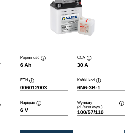
Pojemność
CCA
Podpowiedz
Podpowiedz
6 Ah
30 A
ETN
Krótki kod
Podpowiedz
Podpowiedz
006012003
6N6-3B-1
Napięcie
Wymiary
(dł./szer./wys.)
Podpowiedz
Podpo
6 V
Podpowiedz
100/57/110