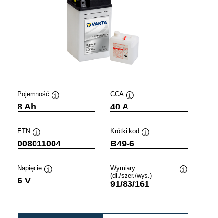
Pojemność
CCA
Podpowiedz
Podpowiedz
8 Ah
40 A
ETN
Krótki kod
Podpowiedz
Podpowiedz
008011004
B49-6
Napięcie
Wymiary
(dł./szer./wys.)
wiedz
Podpowiedz
Podpowiedz
6 V
91/83/161