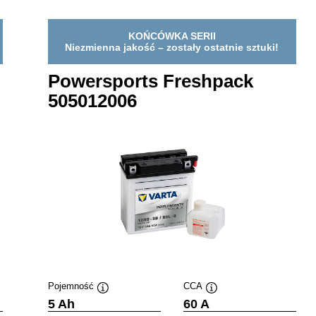
KOŃCÓWKA SERII
Niezmienna jakość – zostały ostatnie sztuki!
Powersports Freshpack
505012006
Pojemność
CCA
Podpowiedz
Podpowiedz
5 Ah
60 A