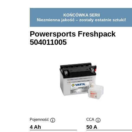
KOŃCÓWKA SERII
Niezmienna jakość – zostały ostatnie sztuki!
Powersports Freshpack
504011005
Pojemność
CCA
Podpowiedz
Podpowiedz
4 Ah
50 A