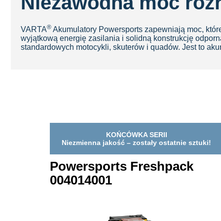
Niezawodna moc rozr
®
VARTA
Akumulatory Powersports zapewniają moc, któr
wyjątkową energię zasilania i solidną konstrukcję odpo
standardowych motocykli, skuterów i quadów. Jest to a
KOŃCÓWKA SERII
Niezmienna jakość – zostały ostatnie sztuki!
Powersports Freshpack
004014001