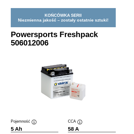
KOŃCÓWKA SERII
Niezmienna jakość – zostały ostatnie sztuki!
Powersports Freshpack
506012006
Pojemność
CCA
Podpowiedz
Podpowiedz
5 Ah
58 A