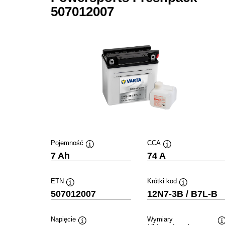
507012007
Pojemność
CCA
Podpowiedz
Podpowiedz
7 Ah
74 A
ETN
Krótki kod
Podpowiedz
Podpowiedz
507012007
12N7-3B / B7L-B
Napięcie
Wymiary