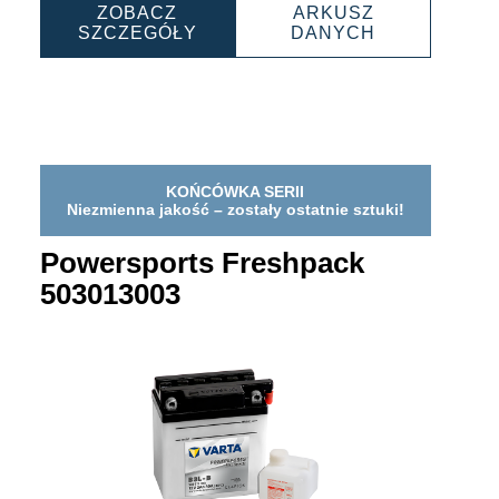
ZOBACZ
ARKUSZ
PORTS
POWERSPORTS
POWERSPO
SZCZEGÓŁY
DANYCH
ACK
FRESHPACK
FRESHPACK
03
008011004
008011004
KOŃCÓWKA SERII
Niezmienna jakość – zostały ostatnie sztuki!
Powersports Freshpack
503013003