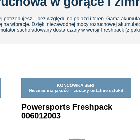
uchowa w gorące i zimn
ej potrzebujesz – bez względu na pojazd i teren. Gama akumu
rną na wibracje. Dzięki niezawodnej mocy rozruchowej akumula
kumulator suchoładowany dostarczany w wersji Freshpack (z p
KOŃCÓWKA SERII
Niezmienna jakość – zostały ostatnie sztuki!
Powersports Freshpack
006012003