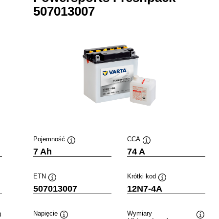
507013007
Pojemność
CCA
Podpowiedz
Podpowiedz
7 Ah
74 A
ETN
Krótki kod
Podpowiedz
Podpowiedz
507013007
12N7-4A
Napięcie
Wymiary