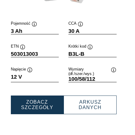
Pojemność
CCA
Podpowiedz
Podpowiedz
3 Ah
30 A
ETN
Krótki kod
Podpowiedz
Podpowiedz
503013003
B3L-B
Napięcie
Wymiary
(dł./szer./wys.)
wiedz
Podpowiedz
Podpowiedz
12 V
100/58/112
ZOBACZ
ARKUSZ
PORTS
POWERSPORTS
POWERSPO
SZCZEGÓŁY
DANYCH
ACK
FRESHPACK
FRESHPACK
03
503013003
503013003