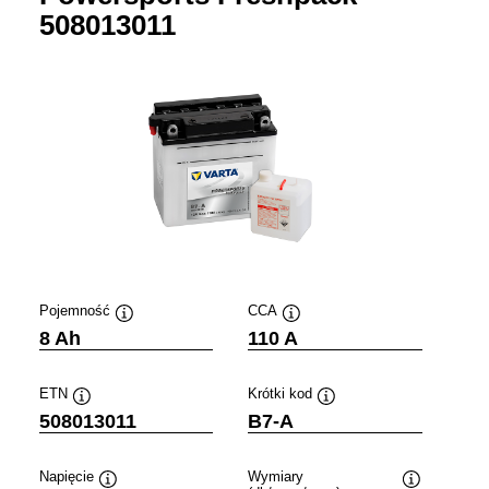
508013011
Pojemność
CCA
Podpowiedz
Podpowiedz
8 Ah
110 A
ETN
Krótki kod
Podpowiedz
Podpowiedz
508013011
B7-A
Napięcie
Wymiary