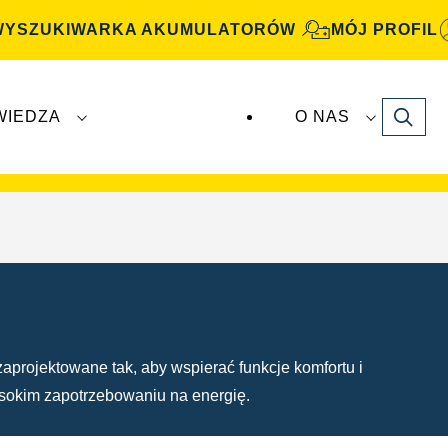
WYSZUKIWARKA AKUMULATORÓW
MÓJ PROFIL
Search
WIEDZA
O NAS
atory
VARTA Automotive
są produkowane i
rojektowane tak, aby wspierać funkcje komfortu i
sokim zapotrzebowaniu na energię.