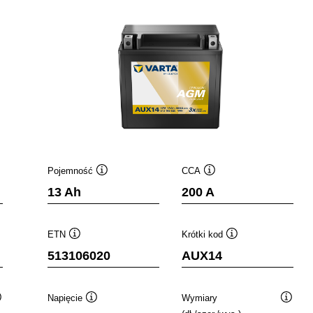
Pojemność
CCA
Podpowiedz
Podpowiedz
13 Ah
200 A
ETN
Krótki kod
Podpowiedz
Podpowiedz
513106020
AUX14
Napięcie
Wymiary
Podpowiedz
Podpowiedz
Podpo