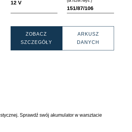
(dł./szer./wys.)
12 V
151/87/106
ZOBACZ
ARKUSZ
C
DYNAMIC
DYNAMIC
SZCZEGÓŁY
DANYCH
AUX
AUX
20
509106013
509106013
tycznej. Sprawdź swój akumulator w warsztacie