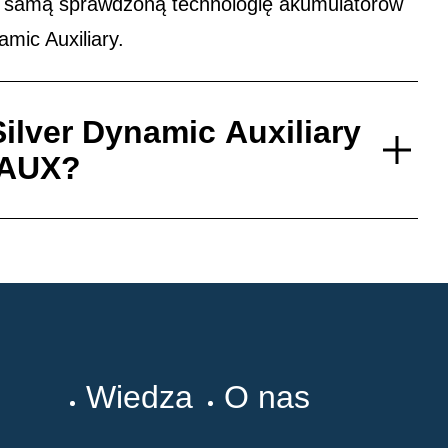
 samą sprawdzoną technologię akumulatorów
mic Auxiliary.
ilver Dynamic Auxiliary
 AUX?
Wiedza
O nas