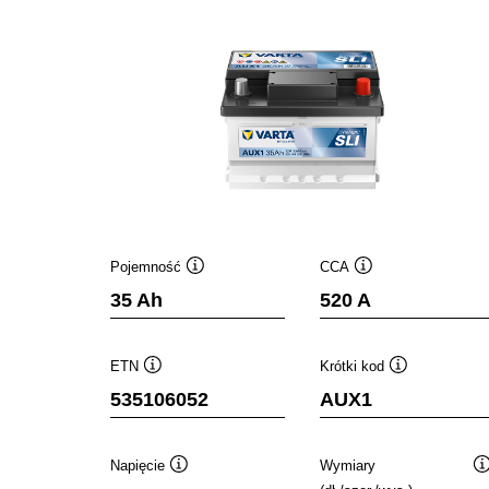
Pojemność
CCA
Podpowiedz
Podpowiedz
35 Ah
520 A
ETN
Krótki kod
Podpowiedz
Podpowiedz
535106052
AUX1
Napięcie
Wymiary
Podpowiedz