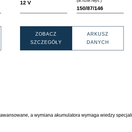
(dł./szer./wys.)
12 V
150/87/146
ZOBACZ
ARKUSZ
AMIC
DYNAMIC
DYNAMI
SZCZEGÓŁY
DANYCH
AUX
AUX
06052
513106020
5131060
zaawansowane, a wymiana akumulatora wymaga wiedzy specjalis