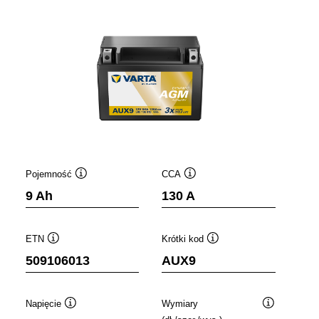
Pojemność
CCA
Podpowiedz
Podpowiedz
9 Ah
130 A
ETN
Krótki kod
Podpowiedz
Podpowiedz
509106013
AUX9
Napięcie
Wymiary
wiedz
Podpowiedz
Podpowiedz