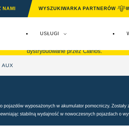
Z NAMI
WYSZUKIWARKA PARTNERÓW
USŁUGI
G
nie mają wpływu na
VARTA Automotive
. Akumul
dystrybuowane przez Clarios.
c AUX
 pojazdów wyposażonych w akumulator pomocniczy. Zostały zap
pewniając stabilną wydajność w nowoczesnych pojazdach o wy