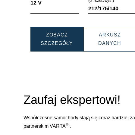
(dł./szer./wys.)
12 V
212/175/140
ZOBACZ
ARKUSZ
DYNAMIC
DYN
SZCZEGÓŁY
DANYCH
AUX
AUX
535106052
5351
Zaufaj ekspertowi!
Współczesne samochody stają się coraz bardziej 
®
partnerskim VARTA
.