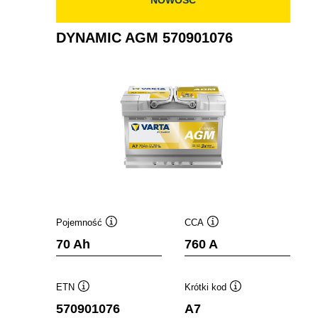
DYNAMIC AGM 570901076
Pojemność
CCA
Podpowiedz
Podpowiedz
70 Ah
760 A
ETN
Krótki kod
Podpowiedz
Podpowiedz
570901076
A7