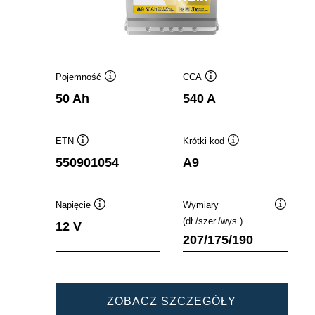
Pojemność
CCA
Podpowiedz
Podpowiedz
50 Ah
540 A
ETN
Krótki kod
Podpowiedz
Podpowiedz
550901054
A9
Napięcie
Wymiary
Podpowiedz
Podpowi
(dł./szer./wys.)
12 V
207/175/190
DYNAMIC
ZOBACZ SZCZEGÓŁY