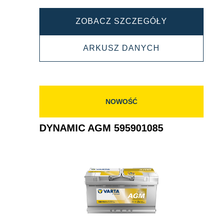
DYNAMIC
ZOBACZ SZCZEGÓŁY
AGM
DYNAMIC
ARKUSZ DANYCH
605901095
AGM
605901095
NOWOŚĆ
DYNAMIC AGM 595901085