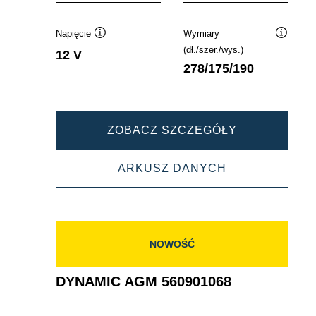
Napięcie
Wymiary
Podpowiedz
Podpowi
(dł./szer./wys.)
12 V
278/175/190
DYNAMIC
ZOBACZ SZCZEGÓŁY
AGM
DYNAMIC
ARKUSZ DANYCH
570901076
AGM
570901076
NOWOŚĆ
DYNAMIC AGM 560901068