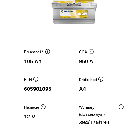
Pojemność
CCA
Podpowiedz
Podpowiedz
105 Ah
950 A
ETN
Krótki kod
Podpowiedz
Podpowiedz
605901095
A4
Napięcie
Wymiary
Podpowiedz
Podpowi
(dł./szer./wys.)
12 V
394/175/190