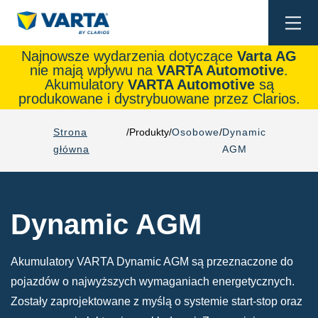
Togg
navi
Najnowsze wydarzenia dotyczące
Varta AG
nie mają wpływu na
VARTA Automotive
.
Akumulatory
VARTA Automotive
są
produkowane i dystrybuowane przez Clarios.
Strona
Produkty
Osobowe
Dynamic
główna
AGM
Dynamic AGM
Akumulatory VARTA Dynamic AGM są przeznaczone do
pojazdów o najwyższych wymaganiach energetycznych.
Zostały zaprojektowane z myślą o systemie start-stop oraz