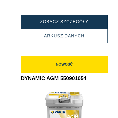
DYNAMIC
ZOBACZ SZCZEGÓŁY
AGM
DYNAMIC
ARKUSZ DANYCH
560901068
AGM
560901068
NOWOŚĆ
DYNAMIC AGM 550901054