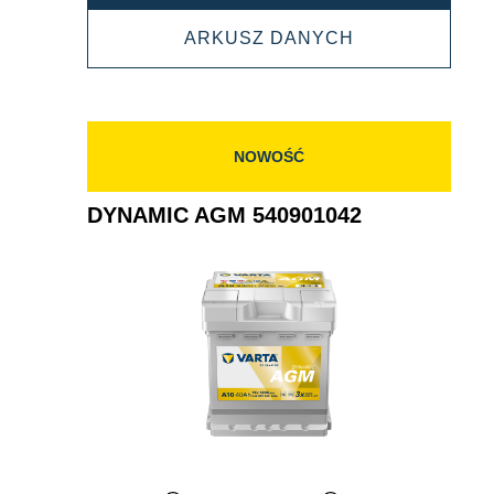
AGM
DYNAMIC
ARKUSZ DANYCH
550901054
AGM
550901054
NOWOŚĆ
DYNAMIC AGM 540901042