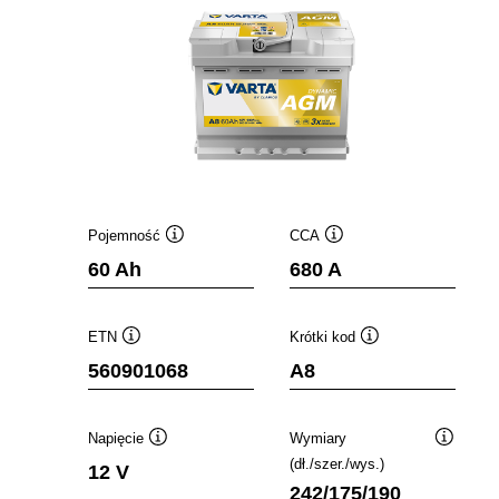
Pojemność
CCA
Podpowiedz
Podpowiedz
60 Ah
680 A
ETN
Krótki kod
Podpowiedz
Podpowiedz
560901068
A8
Napięcie
Wymiary
Podpowiedz
Podpowi
(dł./szer./wys.)
12 V
242/175/190