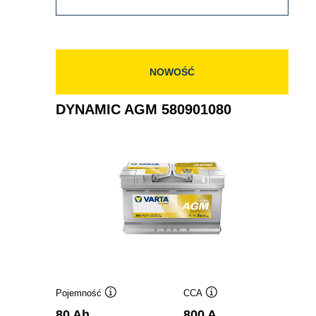
AGM
595901085
NOWOŚĆ
DYNAMIC AGM 580901080
Pojemność
CCA
Podpowiedz
Podpowiedz
80 Ah
800 A