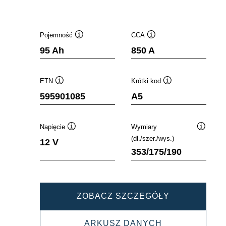
Pojemność
CCA
Podpowiedz
Podpowiedz
95 Ah
850 A
ETN
Krótki kod
Podpowiedz
Podpowiedz
595901085
A5
Napięcie
Wymiary
Podpowiedz
Podpowi
(dł./szer./wys.)
12 V
353/175/190
DYNAMIC
ZOBACZ SZCZEGÓŁY
AGM
DYNAMIC
ARKUSZ DANYCH
595901085