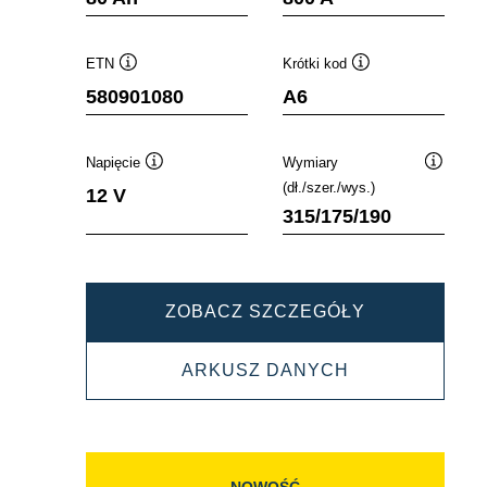
ETN
Krótki kod
Podpowiedz
Podpowiedz
580901080
A6
Napięcie
Wymiary
Podpowiedz
Podpowi
(dł./szer./wys.)
12 V
315/175/190
DYNAMIC
ZOBACZ SZCZEGÓŁY
AGM
DYNAMIC
ARKUSZ DANYCH
580901080
AGM
580901080
NOWOŚĆ