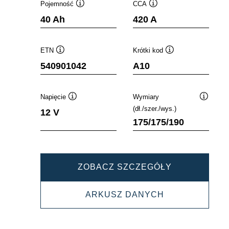
Pojemność
CCA
Podpowiedz
Podpowiedz
40 Ah
420 A
ETN
Krótki kod
Podpowiedz
Podpowiedz
540901042
A10
Napięcie
Wymiary
Podpowiedz
Podpowi
(dł./szer./wys.)
12 V
175/175/190
DYNAMIC
ZOBACZ SZCZEGÓŁY
AGM
DYNAMIC
ARKUSZ DANYCH
540901042
AGM
540901042